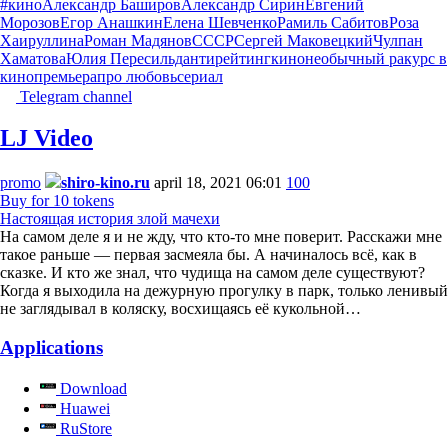
#кино
Александр Баширов
Александр Сирин
Евгений
Морозов
Егор Анашкин
Елена Шевченко
Рамиль Сабитов
Роза
Хаируллина
Роман Мадянов
СССР
Сергей Маковецкий
Чулпан
Хаматова
Юлия Пересильд
антирейтинг
кино
необычный ракурс в
кино
премьера
про любовь
сериал
Telegram channel
LJ Video
promo
shiro-kino.ru
april 18, 2021 06:01
100
Buy for 10 tokens
Настоящая история злой мачехи
На самом деле я и не жду, что кто-то мне поверит. Расскажи мне
такое раньше — первая засмеяла бы. А начиналось всё, как в
сказке. И кто же знал, что чудища на самом деле существуют?
Когда я выходила на дежурную прогулку в парк, только ленивый
не заглядывал в коляску, восхищаясь её кукольной…
Applications
Download
Huawei
RuStore