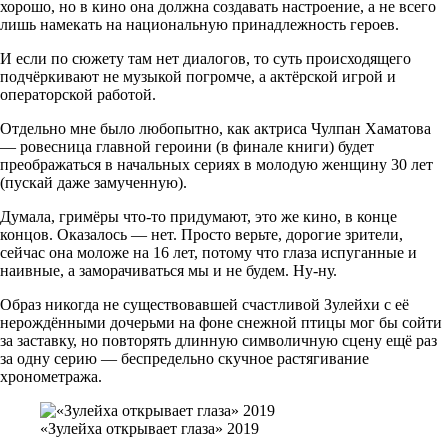
хорошо, но в кино она должна создавать настроение, а не всего
лишь намекать на национальную принадлежность героев.
И если по сюжету там нет диалогов, то суть происходящего
подчёркивают не музыкой погромче, а актёрской игрой и
операторской работой.
Отдельно мне было любопытно, как актриса Чулпан Хаматова
— ровесница главной героини (в финале книги) будет
преображаться в начальных сериях в молодую женщину 30 лет
(пускай даже замученную).
Думала, гримёры что-то придумают, это же кино, в конце
концов. Оказалось — нет. Просто верьте, дорогие зрители,
сейчас она моложе на 16 лет, потому что глаза испуганные и
наивные, а заморачиваться мы и не будем. Ну-ну.
Образ никогда не существовавшей счастливой Зулейхи с её
нерождёнными дочерьми на фоне снежной птицы мог бы сойти
за заставку, но повторять длинную символичную сцену ещё раз
за одну серию — беспредельно скучное растягивание
хронометража.
«Зулейха открывает глаза» 2019