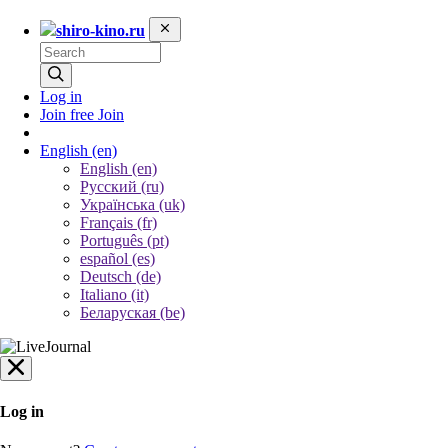
shiro-kino.ru
Log in
Join free
Join
English
(en)
English (en)
Русский (ru)
Українська (uk)
Français (fr)
Português (pt)
español (es)
Deutsch (de)
Italiano (it)
Беларуская (be)
Log in