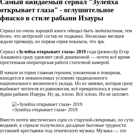
Самый ожидаемый сериал "Зулейха
открывает глаза" - оглушительное
фиаско в стиле рабыни Изауры
Сериал по очень хорошей книге обещал быть любопытным, тем
более, что актёрский состав не подкачал. Несколько месяцев
ждали премьеру, но первая серия показала, что зря.
Сериал
«Зулейха открывает глаза» 2019
года (режиссёр Егор
Анашкин) сразу удивляет свой дешевизной — почти всё время
простенькая операторская работа статичной камерой.
В начале истории главная героиня, униженная и покорная,
находится в невыносимых условиях традиционного
национального жизненного уклада. Но из завязки, которая сразу
выбивает читателя из равновесия, всё превратилось в унылые
будни рабыни Изауры. Ну да, плохо. Всё плохо. Но не цепляет.
«Зулейха открывает глаза» 2019
Вместо почти мистических сцен со старухой-свекровью, по сути
ведьмой, в сериале получились досадные бытовые трудности
уставшей крестьянки под этническую музыку. Музыка — это