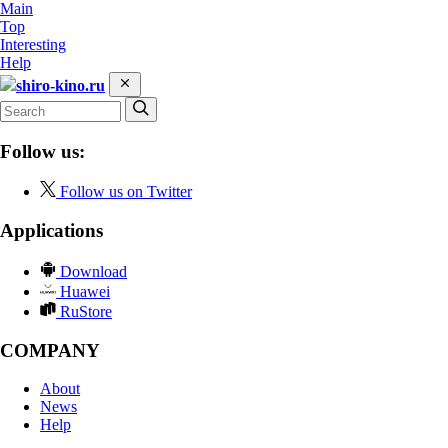
Main
Top
Interesting
Help
shiro-kino.ru
Follow us:
Follow us on Twitter
Applications
Download
Huawei
RuStore
COMPANY
About
News
Help