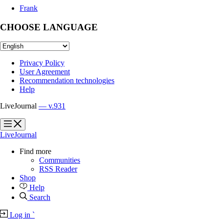
Frank
CHOOSE LANGUAGE
Privacy Policy
User Agreement
Recommendation technologies
Help
LiveJournal
— v.931
?
?
LiveJournal
Find more
Communities
RSS Reader
Shop
Help
Search
Log in
`