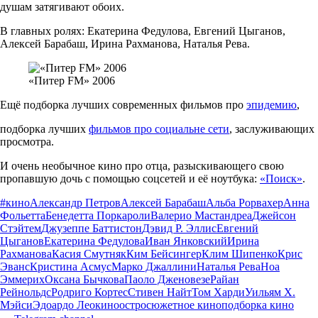
душам затягивают обоих.
В главных ролях: Екатерина Федулова, Евгений Цыганов,
Алексей Барабаш, Ирина Рахманова, Наталья Рева.
«Питер FM» 2006
Ещё подборка лучших современных фильмов про
эпидемию
,
подборка лучших
фильмов про социальне сети
, заслуживающих
просмотра.
И очень необычное кино про отца, разыскивающего свою
пропавшую дочь с помощью соцсетей и её ноутбука:
«Поиск»
.
#кино
Александр Петров
Алексей Барабаш
Альба Рорвахер
Анна
Фольетта
Бенедетта Поркароли
Валерио Мастандреа
Джейсон
Стэйтем
Джузеппе Баттистон
Дэвид Р. Эллис
Евгений
Цыганов
Екатерина Федулова
Иван Янковский
Ирина
Рахманова
Касия Смутняк
Ким Бейсингер
Клим Шипенко
Крис
Эванс
Кристина Асмус
Марко Джаллини
Наталья Рева
Ноа
Эммерих
Оксана Бычкова
Паоло Дженовезе
Райан
Рейнольдс
Родриго Кортес
Стивен Найт
Том Харди
Уильям Х.
Мэйси
Эдоардо Лео
кино
остросюжетное кино
подборка кино