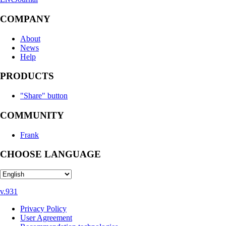
COMPANY
About
News
Help
PRODUCTS
"Share" button
COMMUNITY
Frank
CHOOSE LANGUAGE
v.931
Privacy Policy
User Agreement