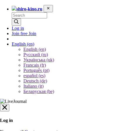
shiro-kino.ru
Log in
Join free
Join
English
(en)
English (en)
Русский (ru)
Українська (uk)
Français (fr)
Português (pt)
español (es)
Deutsch (de)
Italiano (it)
Беларуская (be)
Log in