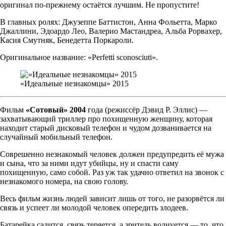
оригинал по-прежнему остаётся лучшим. Не пропустите!
В главных ролях: Джузеппе Баттистон, Анна Фольетта, Марко
Джаллини, Эдоардо Лео, Валерио Мастандреа, Альба Рорвахер,
Касия Смутняк, Бенедетта Поркароли.
Оригинальное название: «Perfetti sconosciuti».
«Идеальные незнакомцы» 2015
Фильм
«Сотовый» 2004
года (режиссёр Дэвид Р. Эллис) —
захватывающий триллер про похищенную женщину, которая
находит старый дисковый телефон и чудом дозванивается на
случайный мобильный телефон.
Соврешенно незнакомый человек должен предупредить её мужа
и сына, что за ними идут убийцы, ну и спасти саму
похищенную, само собой. Раз уж так удачно ответил на звонок с
незнакомого номера, на свою голову.
Весь фильм жизнь людей зависит лишь от того, не разорвётся ли
связь и успеет ли молодой человек опередить злодеев.
Батарейка садится, связь теряется, а зритель волнуется — то, что