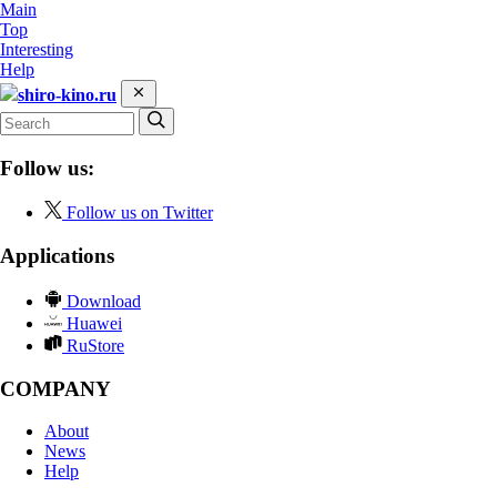
Main
Top
Interesting
Help
shiro-kino.ru
Follow us:
Follow us on Twitter
Applications
Download
Huawei
RuStore
COMPANY
About
News
Help