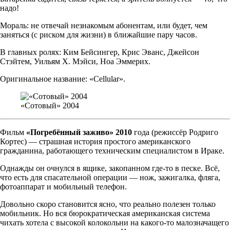
надо!
Мораль: не отвечай незнакомым абонентам, или будет, чем
заняться (с риском для жизни) в ближайшие пару часов.
В главных ролях: Ким Бейсингер, Крис Эванс, Джейсон
Стэйтем, Уильям Х. Мэйси, Ноа Эммерих.
Оригинальное название: «Cellular».
«Сотовый» 2004
Фильм
«Погребённый заживо» 2010
года (режиссёр Родриго
Кортес) — страшная история простого американского
гражданина, работающего техническим специалистом в Ираке.
Однажды он очнулся в ящике, закопанном где-то в песке. Всё,
что есть для спасательной операции — нож, зажигалка, фляга,
фотоаппарат и мобильный телефон.
Довольно скоро становится ясно, что реально полезен только
мобильник. Но вся бюрократическая американская система
чихать хотела с высокой колокольни на какого-то малозначащего