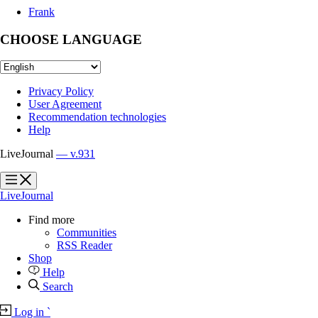
Frank
CHOOSE LANGUAGE
Privacy Policy
User Agreement
Recommendation technologies
Help
LiveJournal
— v.931
?
?
LiveJournal
Find more
Communities
RSS Reader
Shop
Help
Search
Log in
`