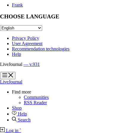
Frank
CHOOSE LANGUAGE
Privacy Policy
User Agreement
Recommendation technologies
Help
LiveJournal
— v.931
?
?
LiveJournal
Find more
Communities
RSS Reader
Shop
Help
Search
Log in
`