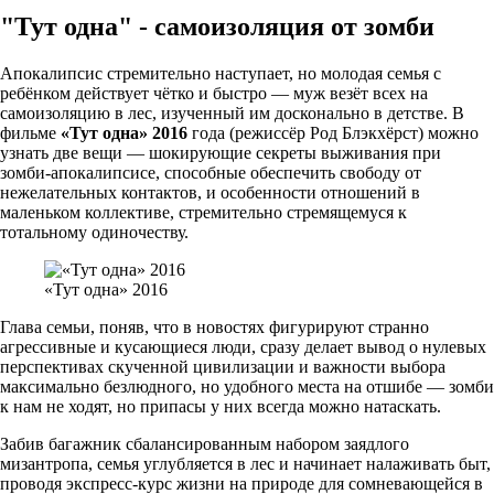
"Тут одна" - самоизоляция от зомби
Апокалипсис стремительно наступает, но молодая семья с
ребёнком действует чётко и быстро — муж везёт всех на
самоизоляцию в лес, изученный им досконально в детстве. В
фильме
«Тут одна» 2016
года (режиссёр Род Блэкхёрст) можно
узнать две вещи — шокирующие секреты выживания при
зомби-апокалипсисе, способные обеспечить свободу от
нежелательных контактов, и особенности отношений в
маленьком коллективе, стремительно стремящемуся к
тотальному одиночеству.
«Тут одна» 2016
Глава семьи, поняв, что в новостях фигурируют странно
агрессивные и кусающиеся люди, сразу делает вывод о нулевых
перспективах скученной цивилизации и важности выбора
максимально безлюдного, но удобного места на отшибе — зомби
к нам не ходят, но припасы у них всегда можно натаскать.
Забив багажник сбалансированным набором заядлого
мизантропа, семья углубляется в лес и начинает налаживать быт,
проводя экспресс-курс жизни на природе для сомневающейся в