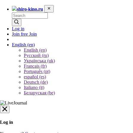
shiro-kino.ru
Log in
Join free
Join
English
(en)
English (en)
Русский (ru)
Українська (uk)
Français (fr)
Português (pt)
español (es)
Deutsch (de)
Italiano (it)
Беларуская (be)
Log in