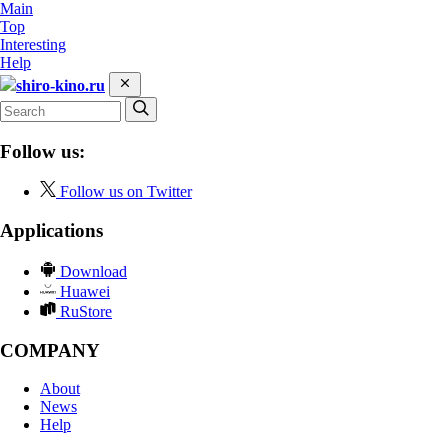
Main
Top
Interesting
Help
shiro-kino.ru
Follow us:
Follow us on Twitter
Applications
Download
Huawei
RuStore
COMPANY
About
News
Help