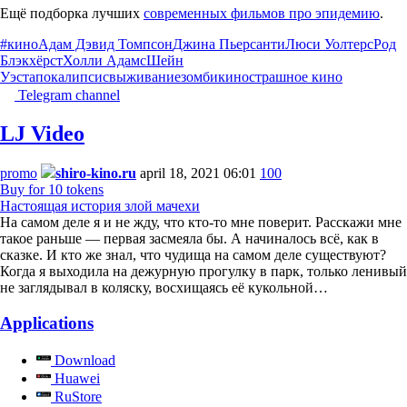
Ещё подборка лучших
современных фильмов про эпидемию
.
#кино
Адам Дэвид Томпсон
Джина Пьерсанти
Люси Уолтерс
Род
Блэкхёрст
Холли Адамс
Шейн
Уэст
апокалипсис
выживание
зомби
кино
страшное кино
Telegram channel
LJ Video
promo
shiro-kino.ru
april 18, 2021 06:01
100
Buy for 10 tokens
Настоящая история злой мачехи
На самом деле я и не жду, что кто-то мне поверит. Расскажи мне
такое раньше — первая засмеяла бы. А начиналось всё, как в
сказке. И кто же знал, что чудища на самом деле существуют?
Когда я выходила на дежурную прогулку в парк, только ленивый
не заглядывал в коляску, восхищаясь её кукольной…
Applications
Download
Huawei
RuStore