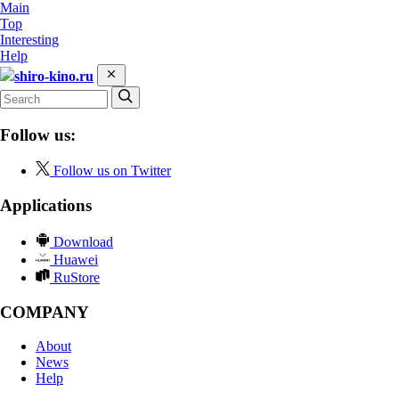
Main
Top
Interesting
Help
shiro-kino.ru
Follow us:
Follow us on Twitter
Applications
Download
Huawei
RuStore
COMPANY
About
News
Help