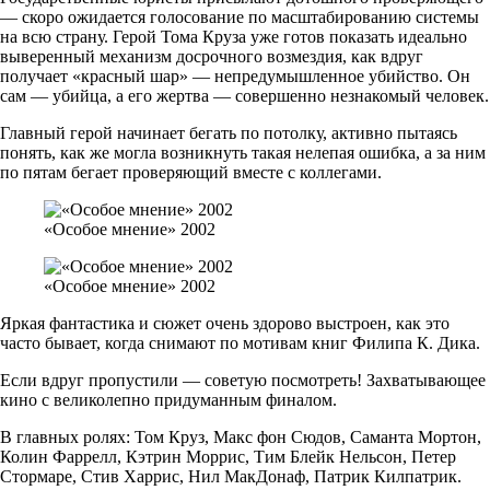
— скоро ожидается голосование по масштабированию системы
на всю страну. Герой Тома Круза уже готов показать идеально
выверенный механизм досрочного возмездия, как вдруг
получает «красный шар» — непредумышленное убийство. Он
сам — убийца, а его жертва — совершенно незнакомый человек.
Главный герой начинает бегать по потолку, активно пытаясь
понять, как же могла возникнуть такая нелепая ошибка, а за ним
по пятам бегает проверяющий вместе с коллегами.
«Особое мнение» 2002
«Особое мнение» 2002
Яркая фантастика и сюжет очень здорово выстроен, как это
часто бывает, когда снимают по мотивам книг Филипа К. Дика.
Если вдруг пропустили — советую посмотреть! Захватывающее
кино с великолепно придуманным финалом.
В главных ролях: Том Круз, Макс фон Сюдов, Саманта Мортон,
Колин Фаррелл, Кэтрин Моррис, Тим Блейк Нельсон, Петер
Стормаре, Стив Харрис, Нил МакДонаф, Патрик Килпатрик.