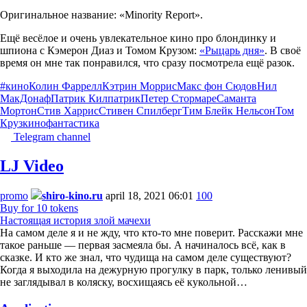
Оригинальное название: «Minority Report».
Ещё весёлое и очень увлекательное кино про блондинку и
шпиона с Кэмерон Диаз и Томом Крузом:
«Рыцарь дня»
. В своё
время он мне так понравился, что сразу посмотрела ещё разок.
#кино
Колин Фаррелл
Кэтрин Моррис
Макс фон Сюдов
Нил
МакДонаф
Патрик Килпатрик
Петер Стормаре
Саманта
Мортон
Стив Харрис
Стивен Спилберг
Тим Блейк Нельсон
Том
Круз
кино
фантастика
Telegram channel
LJ Video
promo
shiro-kino.ru
april 18, 2021 06:01
100
Buy for 10 tokens
Настоящая история злой мачехи
На самом деле я и не жду, что кто-то мне поверит. Расскажи мне
такое раньше — первая засмеяла бы. А начиналось всё, как в
сказке. И кто же знал, что чудища на самом деле существуют?
Когда я выходила на дежурную прогулку в парк, только ленивый
не заглядывал в коляску, восхищаясь её кукольной…