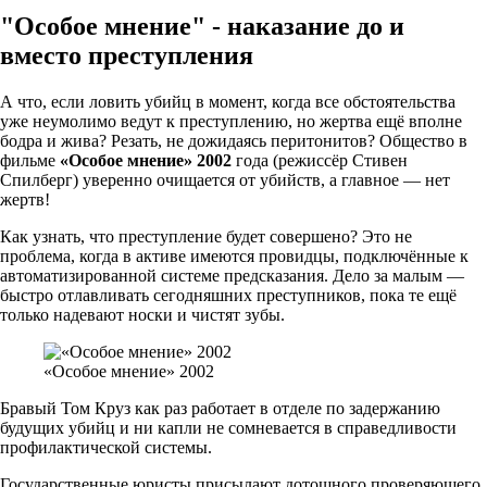
"Особое мнение" - наказание до и
вместо преступления
А что, если ловить убийц в момент, когда все обстоятельства
уже неумолимо ведут к преступлению, но жертва ещё вполне
бодра и жива? Резать, не дожидаясь перитонитов? Общество в
фильме
«Особое мнение» 2002
года (режиссёр Стивен
Спилберг) уверенно очищается от убийств, а главное — нет
жертв!
Как узнать, что преступление будет совершено? Это не
проблема, когда в активе имеются провидцы, подключённые к
автоматизированной системе предсказания. Дело за малым —
быстро отлавливать сегодняшних преступников, пока те ещё
только надевают носки и чистят зубы.
«Особое мнение» 2002
Бравый Том Круз как раз работает в отделе по задержанию
будущих убийц и ни капли не сомневается в справедливости
профилактической системы.
Государственные юристы присылают дотошного проверяющего