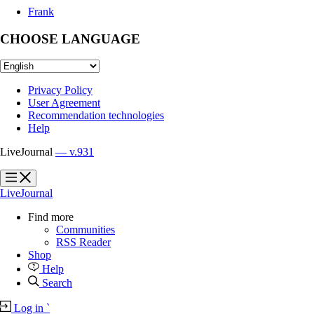
Frank
CHOOSE LANGUAGE
Privacy Policy
User Agreement
Recommendation technologies
Help
LiveJournal
— v.931
?
?
LiveJournal
Find more
Communities
RSS Reader
Shop
Help
Search
Log in
`