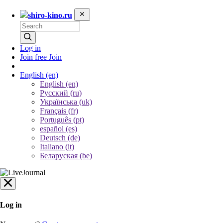
shiro-kino.ru
Log in
Join free
Join
English
(en)
English (en)
Русский (ru)
Українська (uk)
Français (fr)
Português (pt)
español (es)
Deutsch (de)
Italiano (it)
Беларуская (be)
Log in