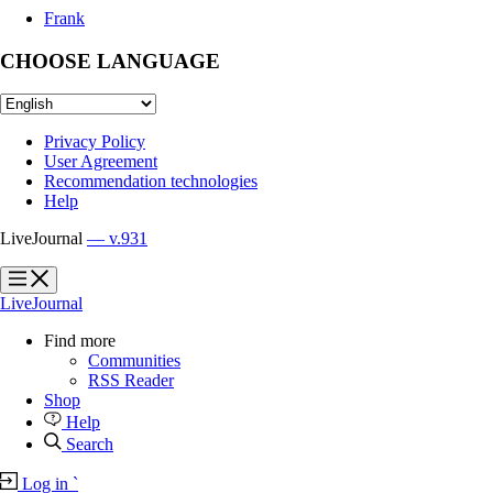
Frank
CHOOSE LANGUAGE
Privacy Policy
User Agreement
Recommendation technologies
Help
LiveJournal
— v.931
?
?
LiveJournal
Find more
Communities
RSS Reader
Shop
Help
Search
Log in
`