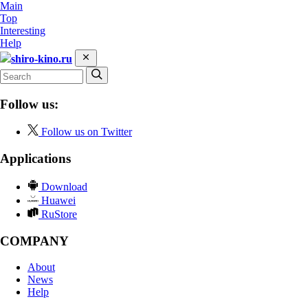
Main
Top
Interesting
Help
shiro-kino.ru
Follow us:
Follow us on Twitter
Applications
Download
Huawei
RuStore
COMPANY
About
News
Help