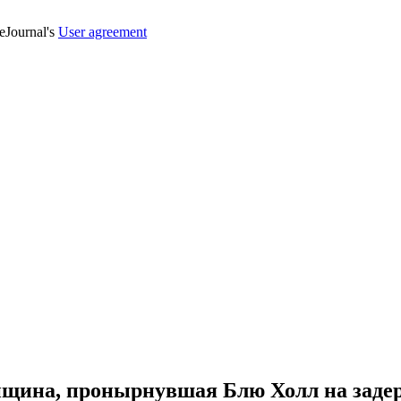
veJournal's
User agreement
нщина, пронырнувшая Блю Холл на заде