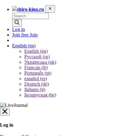
shiro-kino.ru
Log in
Join free
Join
English
(en)
English (en)
Русский (ru)
Українська (uk)
Français (fr)
Português (pt)
español (es)
Deutsch (de)
Italiano (it)
Беларуская (be)
Log in