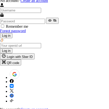
No account?
Create an account
Remember me
Forgot password
Log in
Log in
Login with Sber ID
QR code