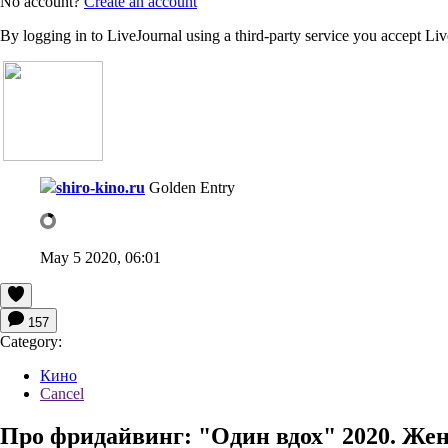
No account?
Create an account
By logging in to LiveJournal using a third-party service you accept Li
shiro-kino.ru
Golden Entry
May 5 2020, 06:01
157
Category:
Кино
Cancel
Про фридайвинг: "Один вдох" 2020. Же