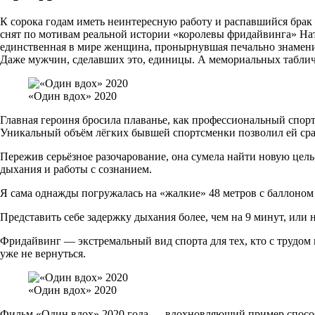
К сорока годам иметь неинтересную работу и распавшийся брак 
снят по мотивам реальной истории «королевы фридайвинга» Ната
единственная в мире женщина, пронырнувшая печально знаменит
Даже мужчин, сделавших это, единицы. А мемориальных табличек
«Один вдох» 2020
Главная героиня бросила плаванье, как профессиональный спор
Уникальный объём лёгких бывшей спортсменки позволил ей сра
Пережив серьёзное разочарование, она сумела найти новую цель
дыхания и работы с сознанием.
Я сама однажды погружалась на «жалкие» 48 метров с баллоном 
Представить себе задержку дыхания более, чем на 9 минут, или
Фридайвинг — экстремальный вид спорта для тех, кто с трудом м
уже не вернуться.
«Один вдох» 2020
Фильм «Один вдох» 2020 года — вдохновляющий пример способно