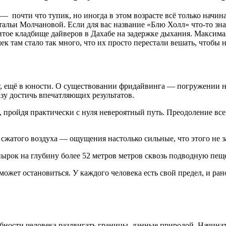
— почти что тупик, но иногда в этом возрасте всё только начи
льи Молчановой. Если для вас название «Блю Холл» что-то знач
ое кладбище дайверов в Дахабе на задержке дыхания. Максимал
 там стало так много, что их просто перестали вешать, чтобы н
т, ещё в юности. О существовании фридайвинга — погружении н
зу достичь впечатляющих результатов.
, пройдя практически с нуля невероятный путь. Преодоление вс
сжатого воздуха — ощущения настолько сильные, что этого не за
 нырок на глубину более 52 метров метров сквозь подводную пещ
ожет остановиться. У каждого человека есть свой предел, и ран
сти человека раздвигать границы, данные природой. Начинать 