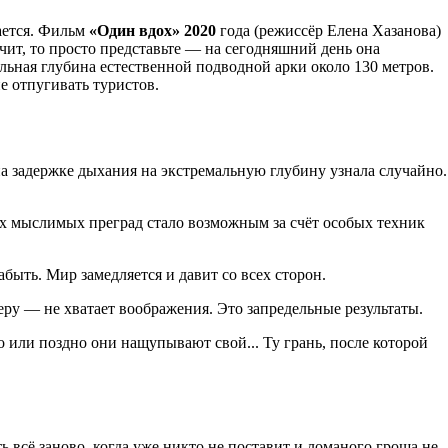
нается. Фильм
«Один вдох» 2020
года (режиссёр Елена Хазанова)
ит, то просто представьте — на сегодняшний день она
ьная глубина естественной подводной арки около 130 метров.
е отпугивать туристов.
а задержке дыхания на экстремальную глубину узнала случайно.
ех мыслимых преград стало возможным за счёт особых техник
быть. Мир замедляется и давит со всех сторон.
еру — не хватает воображения. Это запредельные результаты.
о или поздно они нащупывают свой... Ту грань, после которой
всё заново, когда уже никто не поставит и ломаного гроша не