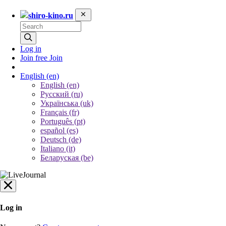
shiro-kino.ru
Log in
Join free
Join
English
(en)
English (en)
Русский (ru)
Українська (uk)
Français (fr)
Português (pt)
español (es)
Deutsch (de)
Italiano (it)
Беларуская (be)
Log in