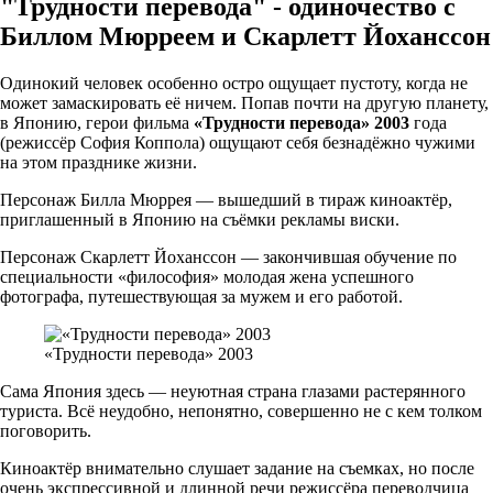
"Трудности перевода" - одиночество с
Биллом Мюрреем и Скарлетт Йоханссон
Одинокий человек особенно остро ощущает пустоту, когда не
может замаскировать её ничем. Попав почти на другую планету,
в Японию, герои фильма
«Трудности перевода» 2003
года
(режиссёр София Коппола) ощущают себя безнадёжно чужими
на этом празднике жизни.
Персонаж Билла Мюррея — вышедший в тираж киноактёр,
приглашенный в Японию на съёмки рекламы виски.
Персонаж Скарлетт Йоханссон — закончившая обучение по
специальности «философия» молодая жена успешного
фотографа, путешествующая за мужем и его работой.
«Трудности перевода» 2003
Сама Япония здесь — неуютная страна глазами растерянного
туриста. Всё неудобно, непонятно, совершенно не с кем толком
поговорить.
Киноактёр внимательно слушает задание на съемках, но после
очень экспрессивной и длинной речи режиссёра переводчица