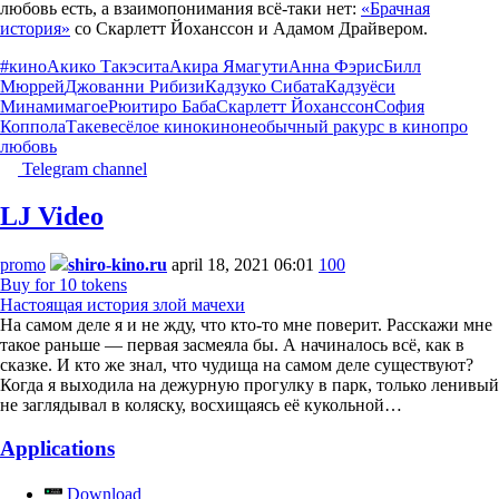
любовь есть, а взаимопонимания всё-таки нет:
«Брачная
история»
со Скарлетт Йоханссон и Адамом Драйвером.
#кино
Акико Такэсита
Акира Ямагути
Анна Фэрис
Билл
Мюррей
Джованни Рибизи
Кадзуко Сибата
Кадзуёси
Минамимагое
Рюитиро Баба
Скарлетт Йоханссон
София
Коппола
Таке
весёлое кино
кино
необычный ракурс в кино
про
любовь
Telegram channel
LJ Video
promo
shiro-kino.ru
april 18, 2021 06:01
100
Buy for 10 tokens
Настоящая история злой мачехи
На самом деле я и не жду, что кто-то мне поверит. Расскажи мне
такое раньше — первая засмеяла бы. А начиналось всё, как в
сказке. И кто же знал, что чудища на самом деле существуют?
Когда я выходила на дежурную прогулку в парк, только ленивый
не заглядывал в коляску, восхищаясь её кукольной…
Applications
Download