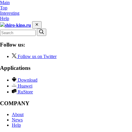
Main
Top
Interesting
Help
shiro-kino.ru
Follow us:
Follow us on Twitter
Applications
Download
Huawei
RuStore
COMPANY
About
News
Help