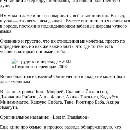
и уставший актёр вдруг понимают, что нашли родственную
душу.
Им можно даже и не разговаривать, всё и так понятно. Взгляд,
шутка — это легче, чем дышать. Вместе они пытаются освоиться
в городе, постоянно подкидывающем забавные шарады чужого
языка.
Очевидно и грустно, что их отношения мимолётны, просто по
определению, но как же важно знать, что где-то там есть
человек, который понимает тебя.
«Трудности перевода» 2003
Волшебная трагикомедия! Одиночество в квадрате может быть
даже смешным.
В главных ролях: Билл Мюррей, Скарлетт Йоханссон,
Джованни Рибизи, Анна Фэрис, Акико Такэсита, Кадзуёси
Минамимагое, Кадзуко Сибата, Таке, Рюитиро Баба, Акира
Ямагути.
Оригинальное название: «Lost in Translation».
Ещё кино про семью, в процесс развода обнаружившую, что