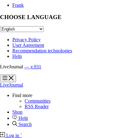
Frank
CHOOSE LANGUAGE
Privacy Policy
User Agreement
Recommendation technologies
Help
LiveJournal
— v.931
?
?
LiveJournal
Find more
Communities
RSS Reader
Shop
Help
Search
Log in
`