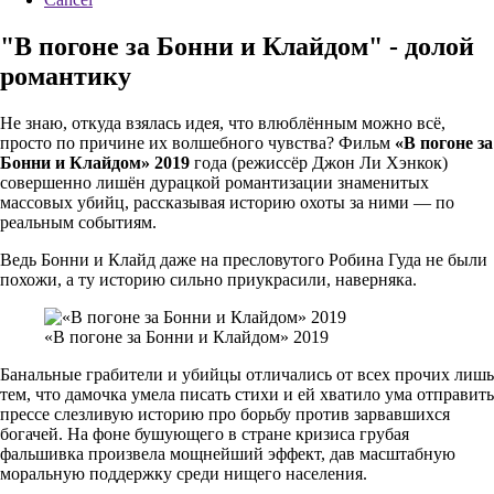
"В погоне за Бонни и Клайдом" - долой
романтику
Не знаю, откуда взялась идея, что влюблённым можно всё,
просто по причине их волшебного чувства? Фильм
«В погоне за
Бонни и Клайдом» 2019
года (режиссёр Джон Ли Хэнкок)
совершенно лишён дурацкой романтизации знаменитых
массовых убийц, рассказывая историю охоты за ними — по
реальным событиям.
Ведь Бонни и Клайд даже на пресловутого Робина Гуда не были
похожи, а ту историю сильно приукрасили, наверняка.
«В погоне за Бонни и Клайдом» 2019
Банальные грабители и убийцы отличались от всех прочих лишь
тем, что дамочка умела писать стихи и ей хватило ума отправить
прессе слезливую историю про борьбу против зарвавшихся
богачей. На фоне бушующего в стране кризиса грубая
фальшивка произвела мощнейший эффект, дав масштабную
моральную поддержку среди нищего населения.