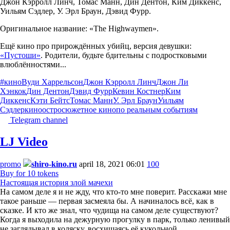
Джон Кэрролл Линч, Томас Манн, Дин Дентон, Ким Диккенс,
Уильям Сэдлер, У. Эрл Браун, Дэвид Фурр.
Оригинальное название: «The Highwaymen».
Ещё кино про прирождённых убийц, версия девушки:
«Пустоши»
. Родители, будьте бдительны с подростковыми
влюблённостями...
#кино
Вуди Харрельсон
Джон Кэрролл Линч
Джон Ли
Хэнкок
Дин Дентон
Дэвид Фурр
Кевин Костнер
Ким
Диккенс
Кэти Бейтс
Томас Манн
У. Эрл Браун
Уильям
Сэдлер
кино
остросюжетное кино
по реальным событиям
Telegram channel
LJ Video
promo
shiro-kino.ru
april 18, 2021 06:01
100
Buy for 10 tokens
Настоящая история злой мачехи
На самом деле я и не жду, что кто-то мне поверит. Расскажи мне
такое раньше — первая засмеяла бы. А начиналось всё, как в
сказке. И кто же знал, что чудища на самом деле существуют?
Когда я выходила на дежурную прогулку в парк, только ленивый
не заглядывал в коляску, восхищаясь её кукольной…