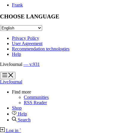
Frank
CHOOSE LANGUAGE
Privacy Policy
User Agreement
Recommendation technologies
Help
LiveJournal
— v.931
?
?
LiveJournal
Find more
Communities
RSS Reader
Shop
Help
Search
Log in
`