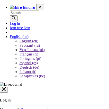
shiro-kino.ru
Log in
Join free
Join
English
(en)
English (en)
Русский (ru)
Українська (uk)
Français (fr)
Português (pt)
español (es)
Deutsch (de)
Italiano (it)
Беларуская (be)
Log in