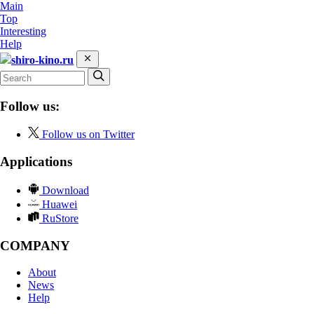
Main
Top
Interesting
Help
shiro-kino.ru
Follow us:
Follow us on Twitter
Applications
Download
Huawei
RuStore
COMPANY
About
News
Help