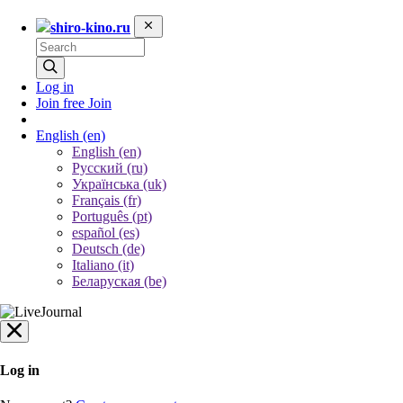
shiro-kino.ru
Log in
Join free
Join
English
(en)
English (en)
Русский (ru)
Українська (uk)
Français (fr)
Português (pt)
español (es)
Deutsch (de)
Italiano (it)
Беларуская (be)
Log in