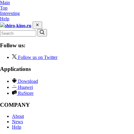
Main
Top
Interesting
Help
shiro-kino.ru
Follow us:
Follow us on Twitter
Applications
Download
Huawei
RuStore
COMPANY
About
News
Help