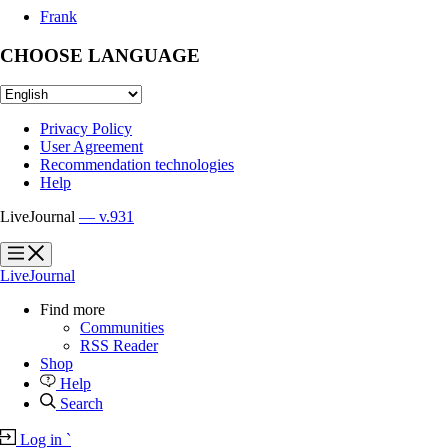
Frank
CHOOSE LANGUAGE
Privacy Policy
User Agreement
Recommendation technologies
Help
LiveJournal
— v.931
?
?
LiveJournal
Find more
Communities
RSS Reader
Shop
Help
Search
Log in
`