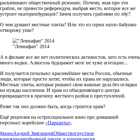
раскачивают общественный резонанс. Почему, зная про эти
грабли, не провести референдум, выбрав место, которое все же
устроит екатеринбуржцев? Зачем получать граблями по лбу?
О чем думают местные элиты? Или это из серии назло бабушке
отморожу уши?
"Левиафан" 2014
А в фильме все же нет политических активистов, зато есть очень
много водки. Алкоголь будоражит мозг не хуже агитации...
И получается печально: красивейшие места России, обычные
люди, которые просто хотят, чтобы их права не нарушались.
Местные элиты, которые решают свои важные дела без оглядки
на нужды населения. И храм из объединяющего центра
превращается в причину жесткого разбоя и преступлений.
Разве так оно должно быть, когда строится храм?
Ещё рецензия на остросоциальное кино про домашний
персонал: корейские
«Паразиты»
.
#кино
Андрей Звягинцев
Общество
грустное
кино
кино
необычный ракурс в кино
религия