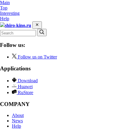
Main
Top
Interesting
Help
shiro-kino.ru
Follow us:
Follow us on Twitter
Applications
Download
Huawei
RuStore
COMPANY
About
News
Help