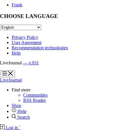
Frank
CHOOSE LANGUAGE
Privacy Policy
User Agreement
Recommendation technologies
Help
LiveJournal
— v.931
?
?
LiveJournal
Find more
Communities
RSS Reader
Shop
Help
Search
Log in
`