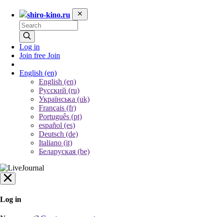
shiro-kino.ru
Log in
Join free
Join
English
(en)
English (en)
Русский (ru)
Українська (uk)
Français (fr)
Português (pt)
español (es)
Deutsch (de)
Italiano (it)
Беларуская (be)
Log in