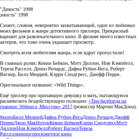
икость" 1998
Сюжет, словом, невероятно захватывающий, один из любимых
моих фильмов в жанре детективного триллера. Прекрасный
вариант для развлекательного кино. В фильме много известных
актеров, что тоже очень украшает просмотр.
Смотреть всем любителям жанра, если вдруг пропустили!
В главных ролях: Кевин Бейкон, Мэтт Диллон, Нив Кэмпбелл,
Тереза Расселл, Дениз Ричардс, Дафна Рубин-Вега, Роберт
Вагнер, Билл Мюррей, Кэрри Снодгресс, Джефф Перри.
Оригинальное название: «Wild Things».
Ещё триллер про пропавшую девушку и мать, пытающуюся
расшевелить бездействующую полицию:
«Три билборда на
границе Эббинга, Миссури» 2017
(режиссер Мартин МакДона).
#кино
Билл Мюррей
Дафна Рубин-Вега
Дениз Ричардс
Джефф
Перри
Джон МакНотон
Кевин Бейкон
Кэрри Снодгресс
Мэтт
Диллон
Нив Кэмпбелл
Роберт Вагнер
Тереза
Расселл
кино
остросюжетное кино