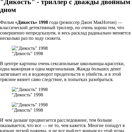
"Дикость" - триллер с дважды двойным
дном
Фильм
«Дикость» 1998
года (режиссер Джон МакНотон) —
классический детективный триллер, но очень хорош тем, что
совершенно непредсказуем, и весь расклад радикально меняется
несколько раз по ходу сюжета.
"Дикость" 1998
В центре картины очень сексапильные школьницы-красотки,
одна мажорная и одна маргинальная. Жажда больших денег
затягивает их в водоворот предательств и убийств, и в этой
трясине вязнет само следствие, в попытках разобраться.
"Дикость" 1998
"Дикость" 1998
И чем дальше продвигается расследование, тем больше
оказывается, что все — не то, чем кажется. Многие попадут в
капкан легкой наживы, и не все выйдут живым из этой игры.