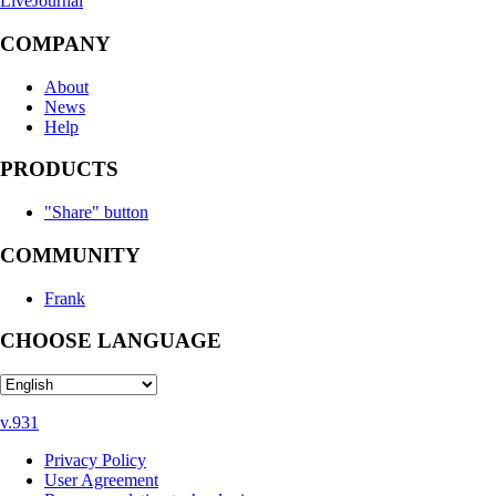
LiveJournal
COMPANY
About
News
Help
PRODUCTS
"Share" button
COMMUNITY
Frank
CHOOSE LANGUAGE
v.931
Privacy Policy
User Agreement