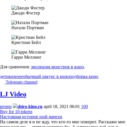
Джоди Фостер
Натали Портман
Кристиан Бейл
Гарри Меллинг
Для сравнения:
эволюция монстров в кино
.
дети
кино
необычный ракурс в кино
подборка кино
Telegram channel
LJ Video
promo
shiro-kino.ru
april 18, 2021 06:01
100
Buy for 10 tokens
Настоящая история злой мачехи
На самом деле я и не жду, что кто-то мне поверит. Расскажи мне
такое раньше — первая засмеяла бы. А начиналось всё, как в