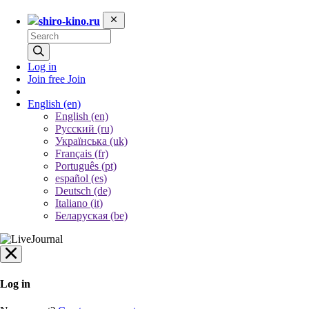
shiro-kino.ru
Log in
Join free
Join
English
(en)
English (en)
Русский (ru)
Українська (uk)
Français (fr)
Português (pt)
español (es)
Deutsch (de)
Italiano (it)
Беларуская (be)
Log in