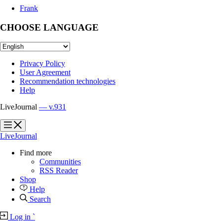
Frank
CHOOSE LANGUAGE
Privacy Policy
User Agreement
Recommendation technologies
Help
LiveJournal
— v.931
?
?
LiveJournal
Find more
Communities
RSS Reader
Shop
Help
Search
Log in
`