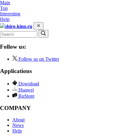
Main
Top
Interesting
Help
shiro-kino.ru
Follow us:
Follow us on Twitter
Applications
Download
Huawei
RuStore
COMPANY
About
News
Help