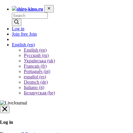
shiro-kino.ru
Log in
Join free
Join
English
(en)
English (en)
Русский (ru)
Українська (uk)
Français (fr)
Português (pt)
español (es)
Deutsch (de)
Italiano (it)
Беларуская (be)
Log in