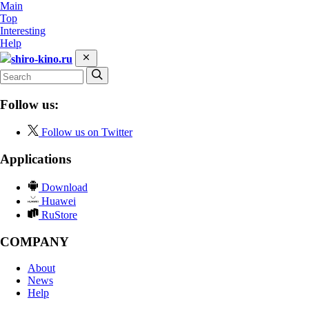
Main
Top
Interesting
Help
shiro-kino.ru
Follow us:
Follow us on Twitter
Applications
Download
Huawei
RuStore
COMPANY
About
News
Help