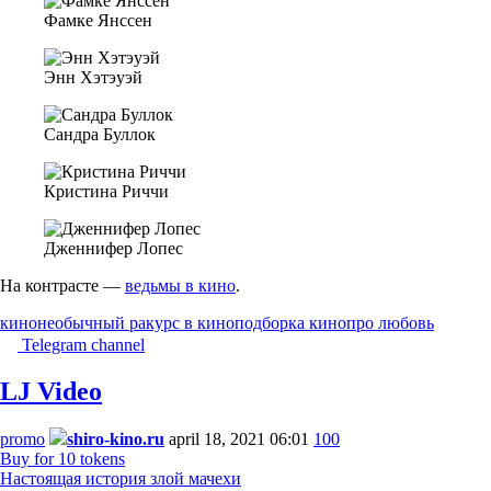
Фамке Янссен
Энн Хэтэуэй
Сандра Буллок
Кристина Риччи
Дженнифер Лопес
На контрасте —
ведьмы в кино
.
кино
необычный ракурс в кино
подборка кино
про любовь
Telegram channel
LJ Video
promo
shiro-kino.ru
april 18, 2021 06:01
100
Buy for 10 tokens
Настоящая история злой мачехи