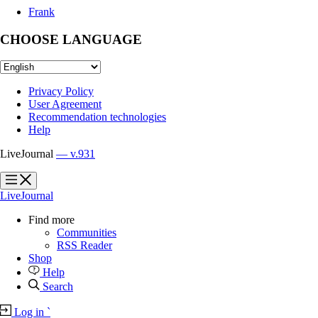
Frank
CHOOSE LANGUAGE
Privacy Policy
User Agreement
Recommendation technologies
Help
LiveJournal
— v.931
?
?
LiveJournal
Find more
Communities
RSS Reader
Shop
Help
Search
Log in
`