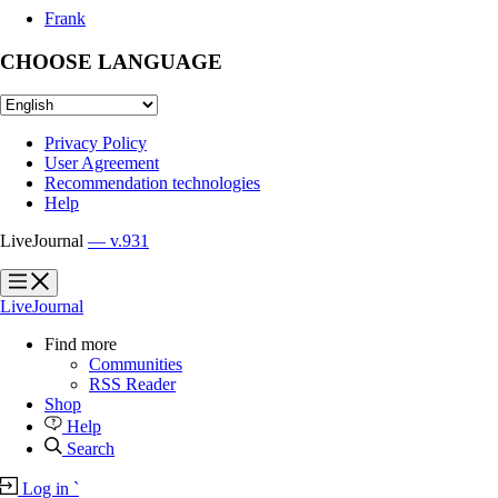
Frank
CHOOSE LANGUAGE
Privacy Policy
User Agreement
Recommendation technologies
Help
LiveJournal
— v.931
?
?
LiveJournal
Find more
Communities
RSS Reader
Shop
Help
Search
Log in
`