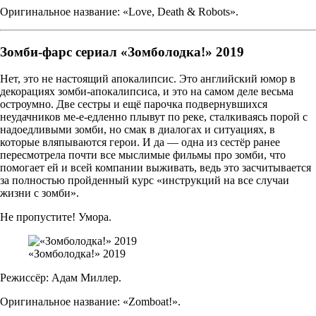
Оригинальное название: «Love, Death & Robots».
Зомби-фарс сериал «Зомболодка!» 2019
Нет, это не настоящий апокалипсис. Это английский юмор в
декорациях зомби-апокалипсиса, и это на самом деле весьма
остроумно. Две сестры и ещё парочка подвернувшихся
неудачников ме-е-едленно плывут по реке, сталкиваясь порой с
надоедливыми зомби, но смак в диалогах и ситуациях, в
которые вляпываются герои. И да — одна из сестёр ранее
пересмотрела почти все мыслимые фильмы про зомби, что
помогает ей и всей компании выживать, ведь это засчитывается
за полностью пройденный курс «инструкций на все случаи
жизни с зомби».
Не пропустите! Умора.
«Зомболодка!» 2019
Режиссёр: Адам Миллер.
Оригинальное название: «Zomboat!».