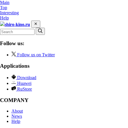
Main
Top
Interesting
Help
shiro-kino.ru
Follow us:
Follow us on Twitter
Applications
Download
Huawei
RuStore
COMPANY
About
News
Help