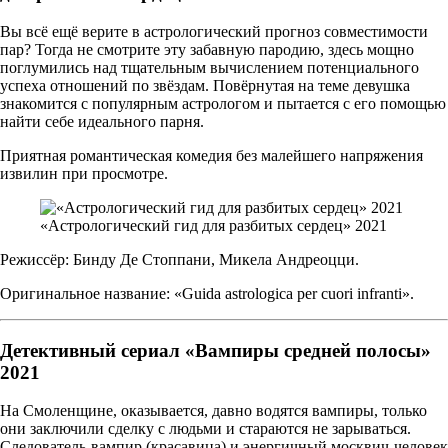
Вы всё ещё верите в астрологический прогноз совместимости
пар? Тогда не смотрите эту забавную пародию, здесь мощно
поглумились над тщательным вычислением потенциального
успеха отношений по звёздам. Повёрнутая на теме девушка
знакомится с популярным астрологом и пытается с его помощью
найти себе идеального парня.
Приятная романтическая комедия без малейшего напряжения
извилин при просмотре.
«Астрологический гид для разбитых сердец» 2021
Режиссёр: Бинду Де Стоппани, Микела Андреоцци.
Оригинальное название: «Guida astrologica per cuori infranti».
Детективный сериал «Вампиры средней полосы»
2021
На Смоленщине, оказывается, давно водятся вампиры, только
они заключили сделку с людьми и стараются не зарываться.
Следователь-вампир (красавица) и энергичный москвич-человек