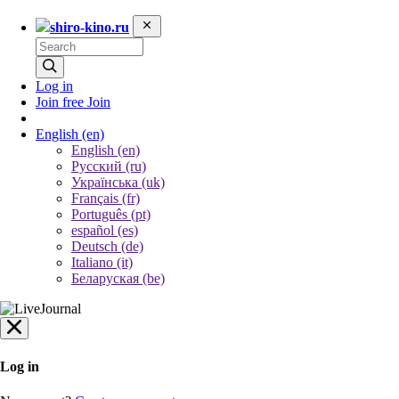
shiro-kino.ru
Log in
Join free
Join
English
(en)
English (en)
Русский (ru)
Українська (uk)
Français (fr)
Português (pt)
español (es)
Deutsch (de)
Italiano (it)
Беларуская (be)
Log in