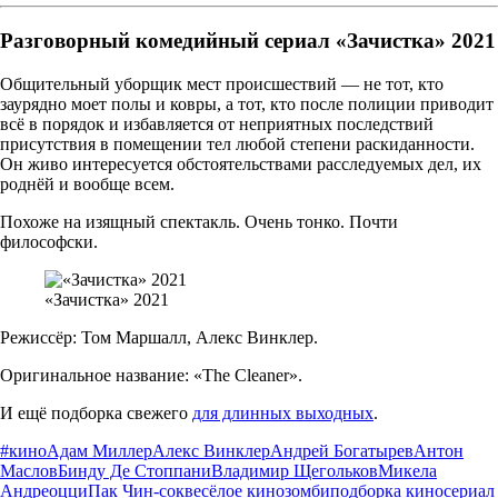
Разговорный комедийный сериал «Зачистка» 2021
Общительный уборщик мест происшествий — не тот, кто
заурядно моет полы и ковры, а тот, кто после полиции приводит
всё в порядок и избавляется от неприятных последствий
присутствия в помещении тел любой степени раскиданности.
Он живо интересуется обстоятельствами расследуемых дел, их
роднёй и вообще всем.
Похоже на изящный спектакль. Очень тонко. Почти
философски.
«Зачистка» 2021
Режиссёр: Том Маршалл, Алекс Винклер.
Оригинальное название: «The Cleaner».
И ещё подборка свежего
для длинных выходных
.
#кино
Адам Миллер
Алекс Винклер
Андрей Богатырев
Антон
Маслов
Бинду Де Стоппани
Владимир Щегольков
Микела
Андреоцци
Пак Чин-сок
весёлое кино
зомби
подборка кино
сериал