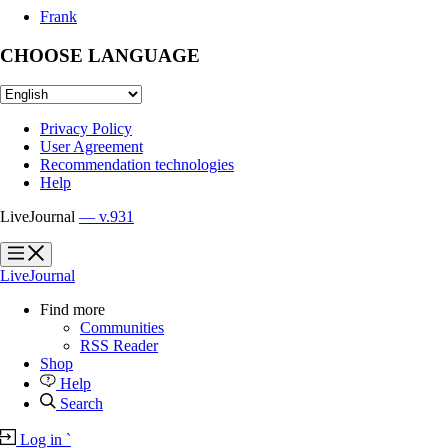
Frank
CHOOSE LANGUAGE
Privacy Policy
User Agreement
Recommendation technologies
Help
LiveJournal
— v.931
?
?
LiveJournal
Find more
Communities
RSS Reader
Shop
Help
Search
Log in
`