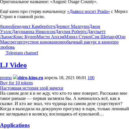
Оригинальное название: «August: Osage County».
Ещё кино про стерву-начальницу
«Дьявол носит Prada»
с Мерил
Стрип в главной роли.
#кино
Бенедикт Камбербэтч
Дермот Малруни
Джон
Уэллс
Джулианна Николсон
Джулия Робертс
Джульетт
Льюис
Крис Купер
Мисти Апхэм
Мэрил Стрип
Сэм Шепард
Юэн
Макгрегор
грустное кино
кино
необычный ракурс в кино
про
любовь
Telegram channel
LJ Video
promo
shiro-kino.ru
апрель 18, 2021 06:01
100
Buy for 10 tokens
Настоящая история злой мачехи
На самом деле я и не жду, что кто-то мне поверит. Расскажи мне
такое раньше — первая засмеяла бы. А начиналось всё, как в
сказке. И кто же знал, что чудища на самом деле существуют?
Когда я выходила на дежурную прогулку в парк, только ленивый
не заглядывал в коляску, восхищаясь её кукольной…
Applications