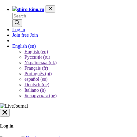
shiro-kino.ru
Log in
Join free
Join
English
(en)
English (en)
Русский (ru)
Українська (uk)
Français (fr)
Português (pt)
español (es)
Deutsch (de)
Italiano (it)
Беларуская (be)
Log in