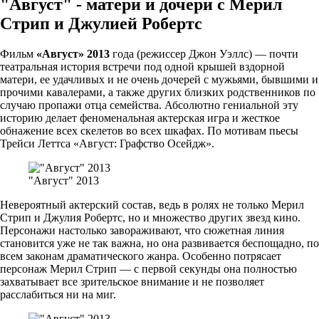
"Август" - матери и дочери с Мерил
Стрип и Джулией Робертс
Фильм
«Август» 2013
года (режиссер Джон Уэллс) — почти
театральная история встречи под одной крышей вздорной
матери, ее удачливых и не очень дочерей с мужьями, бывшими и
прочими кавалерами, а также других близких родственников по
случаю пропажи отца семейства. Абсолютно гениальной эту
историю делает феноменальная актерская игра и жесткое
обнажение всех скелетов во всех шкафах. По мотивам пьесы
Трейси Леттса «Август: Графство Осейдж».
"Август" 2013
Невероятный актерский состав, ведь в ролях не только Мерил
Стрип и Джулия Робертс, но и множество других звезд кино.
Персонажи настолько завораживают, что сюжетная линия
становится уже не так важна, но она развивается беспощадно, по
всем законам драматического жанра. Особенно потрясает
персонаж Мерил Стрип — с первой секунды она полностью
захватывает все зрительское внимание и не позволяет
расслабиться ни на миг.