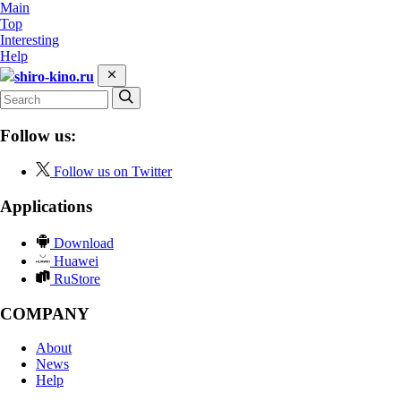
Main
Top
Interesting
Help
shiro-kino.ru
Follow us:
Follow us on Twitter
Applications
Download
Huawei
RuStore
COMPANY
About
News
Help