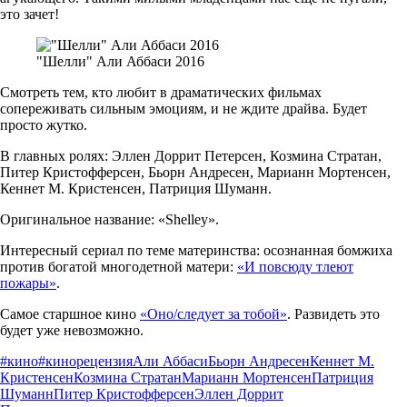
это зачет!
"Шелли" Али Аббаси 2016
Смотреть тем, кто любит в драматических фильмах
сопереживать сильным эмоциям, и не ждите драйва. Будет
просто жутко.
В главных ролях: Эллен Доррит Петерсен, Козмина Стратан,
Питер Кристофферсен, Бьорн Андресен, Марианн Мортенсен,
Кеннет М. Кристенсен, Патриция Шуманн.
Оригинальное название: «Shelley».
Интересный сериал по теме материнства: осознанная бомжиха
против богатой многодетной матери:
«И повсюду тлеют
пожары»
.
Самое старшное кино
«Оно/следует за тобой»
. Развидеть это
будет уже невозможно.
#кино
#кинорецензия
Али Аббаси
Бьорн Андресен
Кеннет М.
Кристенсен
Козмина Стратан
Марианн Мортенсен
Патриция
Шуманн
Питер Кристофферсен
Эллен Доррит