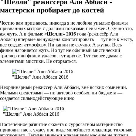
"Шелли" режиссера Али Аббаси -
мастерски пробирает до костей
Честно вам признаюсь, никогда я не любила унылые фильмы
признанных мэтров с долгими показами пейзажей. Скучно это,
аж жуть. А в фильме
«Шелли» 2016
года (режиссёр Али
Аббаси) впервые вынуждена констатировать — тут все к месту,
все создает атмосферу. Ни капли не скучно. А жутко. Весь
фильм нагоняется жуть. Но тут не обычный мистический
триллер или фильм ужасов, тут другое. Тут скорее драма с
элементами мистики. Не оторваться.
"Шелли" Али Аббаси 2016
Неординарный режиссер Али Аббаси, вне всяких сомнений.
Малыми средствами — ни актеров особых, ни бюджета —
создается сильнодействующее кино.
"Шелли" Али Аббаси 2016
Постепенное развитие сюжета о суррогатном материнство
приводит нас к ужасу при виде милейшего младенца, тихонько
агукающего. Такими милыми младенцами нас еще не пугали,