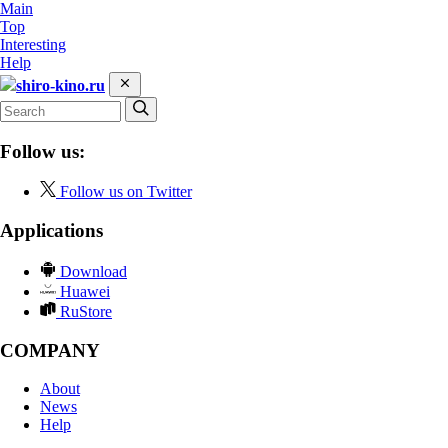
Main
Top
Interesting
Help
shiro-kino.ru
Follow us:
Follow us on Twitter
Applications
Download
Huawei
RuStore
COMPANY
About
News
Help