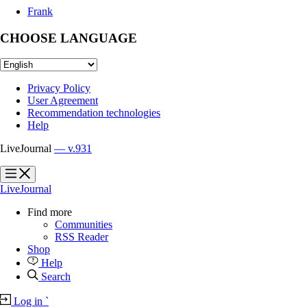
Frank
CHOOSE LANGUAGE
Privacy Policy
User Agreement
Recommendation technologies
Help
LiveJournal
— v.931
?
?
LiveJournal
Find more
Communities
RSS Reader
Shop
Help
Search
Log in
`