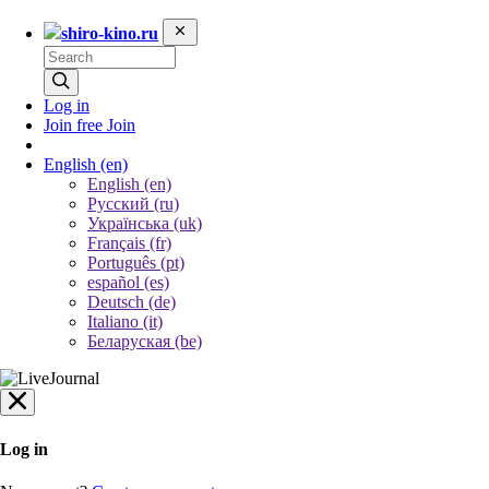
shiro-kino.ru
Log in
Join free
Join
English
(en)
English (en)
Русский (ru)
Українська (uk)
Français (fr)
Português (pt)
español (es)
Deutsch (de)
Italiano (it)
Беларуская (be)
Log in