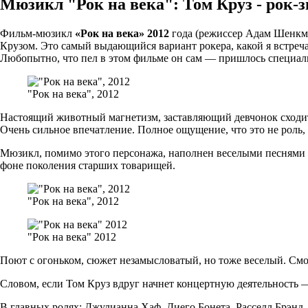
Мюзикл "Рок на века": Том Круз - рок-з
Фильм-мюзикл
«Рок на века» 2012
года (режиссер Адам Шенкма
Крузом. Это самый выдающийся вариант рокера, какой я встречал
Любопытно, что пел в этом фильме он сам — пришлось специаль
"Рок на века", 2012
Настоящий животный магнетизм, заставляющий девчонок сходить 
Очень сильное впечатление. Полное ощущение, что это не роль
Мюзикл, помимо этого персонажа, наполнен веселыми песнями 
фоне поколения старших товарищей.
"Рок на века", 2012
"Рок на века" 2012
Поют с огоньком, сюжет незамысловатый, но тоже веселый. Смот
Словом, если Том Круз вдруг начнет концертную деятельность —
В главных ролях: Джулианна Хаф, Диего Бонета, Расселл Брэнд