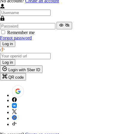
No account?
Create an account
Remember me
Forgot password
Log in
Log in
Login with Sber ID
QR code