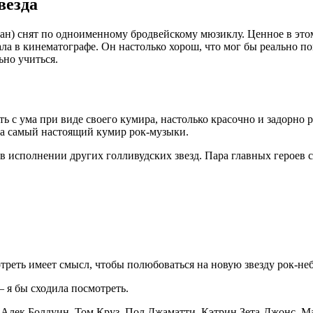
везда
н) снят по одноименному бродвейскому мюзиклу. Ценное в эт
а в кинематографе. Он настолько хорош, что мог бы реально пой
но учиться.
с ума при виде своего кумира, настолько красочно и задорно р
, а самый настоящий кумир рок-музыки.
в исполнении других голливудских звезд. Пара главных героев
реть имеет смысл, чтобы полюбоваться на новую звезду рок-неб
 я бы сходила посмотреть.
, Алек Болдуин, Том Круз, Пол Джаматти, Кэтрин Зета-Джонс, 