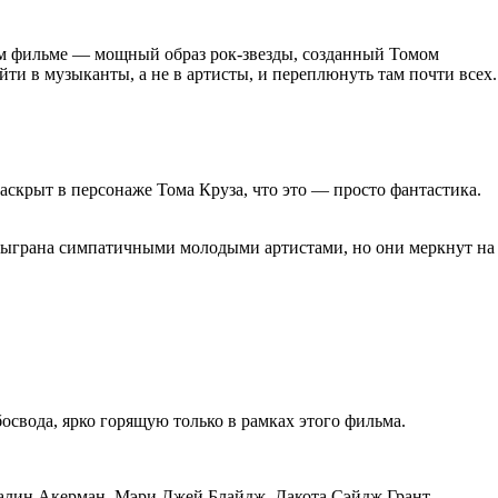
ом фильме — мощный образ рок-звезды, созданный Томом
ти в музыканты, а не в артисты, и переплюнуть там почти всех.
аскрыт в персонаже Тома Круза, что это — просто фантастика.
 сыграна симпатичными молодыми артистами, но они меркнут на
освода, ярко горящую только в рамках этого фильма.
Малин Акерман, Мэри Джей Блайдж, Дакота Сэйдж Грант.