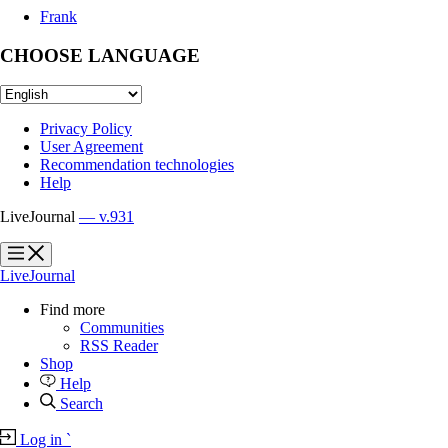
Frank
CHOOSE LANGUAGE
Privacy Policy
User Agreement
Recommendation technologies
Help
LiveJournal
— v.931
?
?
LiveJournal
Find more
Communities
RSS Reader
Shop
Help
Search
Log in
`