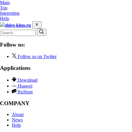
Main
Top
Interesting
Help
shiro-kino.ru
Follow us:
Follow us on Twitter
Applications
Download
Huawei
RuStore
COMPANY
About
News
Help