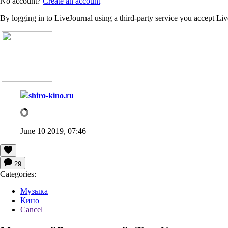
No account?
Create an account
By logging in to LiveJournal using a third-party service you accept Li
shiro-kino.ru
June 10 2019, 07:46
29
Categories:
Музыка
Кино
Cancel