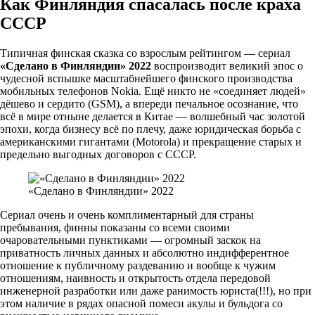
Как Финляндия спасалась после краха
СССР
Типичная финская сказка со взрослым рейтингом — сериал
«Сделано в Финляндии» 2022
воспроизводит великий эпос о
чудесной вспышке масштабнейшего финского производства
мобильных телефонов Nokia. Ещё никто не «соединяет людей»
дёшево и сердито (GSM), а впереди печальное осознание, что
всё в мире отныне делается в Китае — волшебный час золотой
эпохи, когда бизнесу всё по плечу, даже юридическая борьба с
американскими гигантами (Motorola) и прекращение старых и
предельно выгодных договоров с СССР.
«Сделано в Финляндии» 2022
Сериал очень и очень комплиментарный для страны
пребывания, финны показаны со всеми своими
очаровательными пунктиками — огромный заскок на
приватность личных данных и абсолютно индифферентное
отношение к публичному раздеванию и вообще к чужим
отношениям, наивность и открытость отдела передовой
инженерной разработки или даже ранимость юриста(!!!), но при
этом наличие в рядах опасной помеси акулы и бульдога со