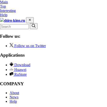
Main
Top
Interesting
Help
shiro-kino.ru
Follow us:
Follow us on Twitter
Applications
Download
Huawei
RuStore
COMPANY
About
News
Help