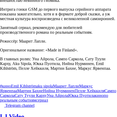
внешностью невинного гномика.
Интрига гонки GSM до первого выпуска серийного аппарата
показана зажигательно, хотя и в формате доброй сказки, а уж
местная культура воспроизведена с великолепной самоиронией.
Занятный сериал, рекомендую для любителей
производственного романа по реальным событиям.
Режиссёр: Маарит Лапли.
Оригинальное название: «Made in Finland».
В главных ролях: Уна Айрола, Сампо Саркола, Сату Туули
Карху, Aku Sipola, Юкка Пуотила, Нийна Нурминен, Emil
Kihlström, Пелле Хейккиля, Мартин Бахне, Маркус Ярвенпаа.
#кино
Emil Kihlström
aku sipola
Маарит Лапли
Маркус
Ярвенпаа
Мартин Бахне
Нийна Нурминен
Пелле Хейккиля
Сампо
Саркола
Сату Туули Карху
Уна Айрола
Юкка Пуотила
кино
по
реальным событиям
сериал
Telegram channel
LJ Video