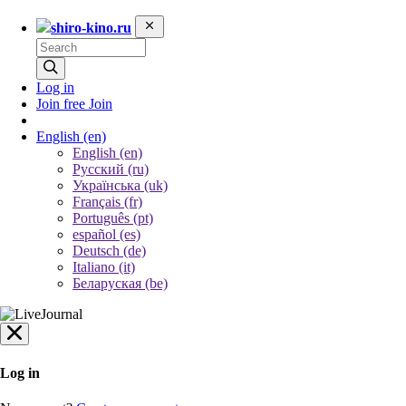
shiro-kino.ru
Log in
Join free
Join
English
(en)
English (en)
Русский (ru)
Українська (uk)
Français (fr)
Português (pt)
español (es)
Deutsch (de)
Italiano (it)
Беларуская (be)
Log in