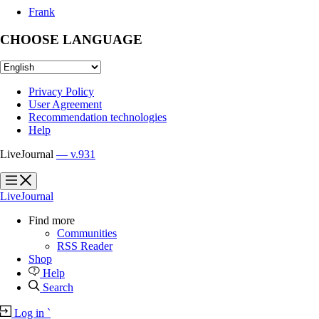
Frank
CHOOSE LANGUAGE
Privacy Policy
User Agreement
Recommendation technologies
Help
LiveJournal
— v.931
?
?
LiveJournal
Find more
Communities
RSS Reader
Shop
Help
Search
Log in
`