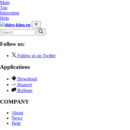
Main
Top
Interesting
Help
shiro-kino.ru
Follow us:
Follow us on Twitter
Applications
Download
Huawei
RuStore
COMPANY
About
News
Help