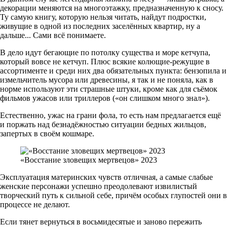
декорации меняются на многоэтажку, предназначенную к сносу.
Ту самую книгу, которую нельзя читать, найдут подростки,
живущие в одной из последних заселённых квартир, ну а
дальше... Сами всё понимаете.
В дело идут бегающие по потолку существа и море кетчупа,
который вовсе не кетчуп. Плюс всякие колющие-режущие в
ассортименте и среди них два обязательных пункта: бензопила и
измельчитель мусора или древесины, я так и не поняла, как в
норме используют эти страшные штуки, кроме как для съёмок
фильмов ужасов или триллеров («он слишком много знал»).
Естественно, ужас на грани фола, то есть нам предлагается ещё
и поржать над безнадёжностью ситуации бедных жильцов,
запертых в своём кошмаре.
«Восстание зловещих мертвецов» 2023
Эксплуатация материнских чувств отличная, а самые слабые
женские персонажи успешно преодолевают извилистый
творческий путь к сильной себе, причём особых глупостей они в
процессе не делают.
Если тянет вернуться в восьмидесятые и заново пережить