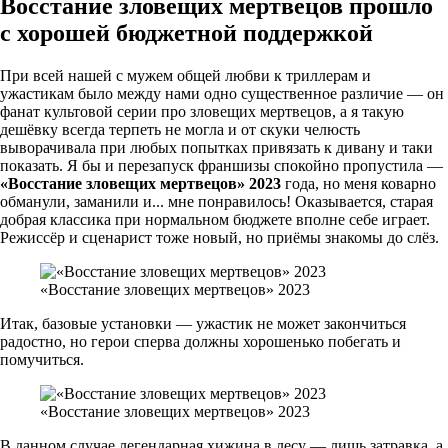
Восстание зловещих мертвецов прошло
с хорошей бюджетной поддержкой
При всей нашей с мужем общей любви к триллерам и
ужастикам было между нами одно существенное различие — он
фанат культовой серии про зловещих мертвецов, а я такую
дешёвку всегда терпеть не могла и от скуки челюсть
выворачивала при любых попытках привязать к дивану и таки
показать. Я бы и перезапуск франшизы спокойно пропустила —
«Восстание зловещих мертвецов» 2023
года, но меня коварно
обманули, заманили и... мне понравилось! Оказывается, старая
добрая классика при нормальном бюджете вполне себе играет.
Режиссёр и сценарист тоже новый, но приёмы знакомы до слёз.
«Восстание зловещих мертвецов» 2023
Итак, базовые установки — ужастик не может закончиться
радостно, но герои сперва должны хорошенько побегать и
помучиться.
«Восстание зловещих мертвецов» 2023
В данном случае легендарная хижина в лесу — лишь затравка, а