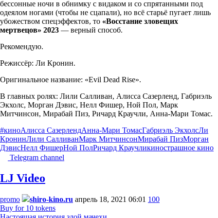
бессонные ночи в обнимку с видаком и со спрятанными под
одеялом ногами (чтобы не сцапали), но всё старьё пугает лишь
убожеством спецэффектов, то
«Восстание зловещих
мертвецов» 2023
— верный способ.
Рекомендую.
Режиссёр: Ли Кронин.
Оригинальное название: «Evil Dead Rise».
В главных ролях: Лили Салливан, Алисса Сазерленд, Габриэль
Экхолс, Морган Дэвис, Нелл Фишер, Ной Пол, Марк
Митчинсон, Мирабай Пиз, Ричард Краучли, Анна-Мари Томас.
#кино
Алисса Сазерленд
Анна-Мари Томас
Габриэль Экхолс
Ли
Кронин
Лили Салливан
Марк Митчинсон
Мирабай Пиз
Морган
Дэвис
Нелл Фишер
Ной Пол
Ричард Краучли
кино
страшное кино
Telegram channel
LJ Video
promo
shiro-kino.ru
апрель 18, 2021 06:01
100
Buy for 10 tokens
Настоящая история злой мачехи