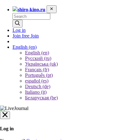
shiro-kino.ru
Log in
Join free
Join
English
(en)
English (en)
Русский (ru)
Українська (uk)
Français (fr)
Português (pt)
español (es)
Deutsch (de)
Italiano (it)
Беларуская (be)
Log in