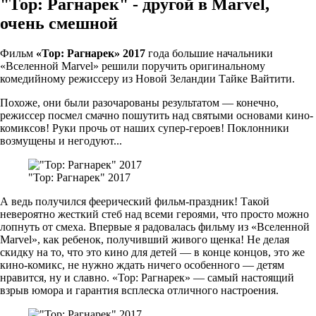
"Тор: Рагнарек" - другой в Marvel,
очень смешной
Фильм
«Тор: Рагнарек» 2017
года большие начальники
«Вселенной Marvel» решили поручить оригинальному
комедийному режиссеру из Новой Зеландии Тайке Вайтити.
Похоже, они были разочарованы результатом — конечно,
режиссер посмел смачно пошутить над святыми основами кино-
комиксов! Руки прочь от наших супер-героев! Поклонники
возмущены и негодуют...
"Тор: Рагнарек" 2017
А ведь получился феерический фильм-праздник! Такой
невероятно жесткий стеб над всеми героями, что просто можно
лопнуть от смеха. Впервые я радовалась фильму из «Вселенной
Marvel», как ребенок, получивший живого щенка! Не делая
скидку на то, что это кино для детей — в конце концов, это же
кино-комикс, не нужно ждать ничего особенного — детям
нравится, ну и славно. «Тор: Рагнарек» — самый настоящий
взрыв юмора и гарантия всплеска отличного настроения.