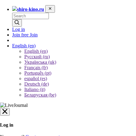
shiro-kino.ru
Log in
Join free
Join
English
(en)
English (en)
Русский (ru)
Українська (uk)
Français (fr)
Português (pt)
español (es)
Deutsch (de)
Italiano (it)
Беларуская (be)
Log in