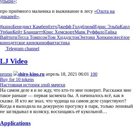
упыри»;
про приёмного мальчика и выживание в лесу
«Охота на
дикарей»
.
#кино
Бенедикт Камбербэтч
Джефф Голдблюм
Идрис Эльба
Карл
Урбан
Кейт Бланшетт
Крис Хемсворт
Марк Руффало
Тайка
Вайтити
Тесса Томпсон
Том Хиддлстон
Энтони Хопкинс
весёлое
кино
детское кино
кино
фантастика
Telegram channel
LJ Video
promo
shiro-kino.ru
апрель 18, 2021 06:01
100
Buy for 10 tokens
Настоящая история злой мачехи
На самом деле я и не жду, что кто-то мне поверит. Расскажи мне
такое раньше — первая засмеяла бы. А начиналось всё, как в
сказке. И кто же знал, что чудища на самом деле существуют?
Когда я выходила на дежурную прогулку в парк, только ленивый
не заглядывал в коляску, восхищаясь её кукольной…
Applications