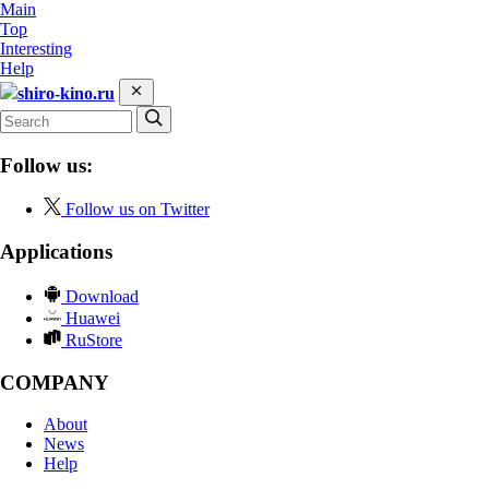
Main
Top
Interesting
Help
shiro-kino.ru
Follow us:
Follow us on Twitter
Applications
Download
Huawei
RuStore
COMPANY
About
News
Help