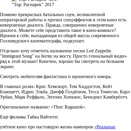
"Тор: Рагнарек" 2017
Помимо прекрасных батальных сцен, великолепной
операторской работы и прочих спецэффектов в этом кино есть
невероятные диалоги. Правда, совершенно невероятные
диалоги. Можете себе представить такое в кино-комиксе?
Ирония к себе, выпадающая из общей массы современного
Голливудского кинематографа, подкупает.
Отдельно хочу отметить наложение песни Led Zeppelin
"Immigrant Song" на битву на мосту. Просто гениальный видео-
ряд к этой музыке! Конечно, хорошо бы смотреть на большом
экране.
Смотреть любителям фантастики и ироничного юмора.
В главных ролях: Крис Хемсворт, Том Хиддлстон, Кейт
Бланшетт, Идрис Эльба, Джефф Голдблюм, Тесса Томпсон, Карл
Урбан, Марк Руффало, Энтони Хопкинс, Бенедикт Камбербэтч.
Оригинальное название: «Thor: Ragnarok».
Ещё фильмы Тайка Вайтити:
улётное кино про настоящую жизнь вампиров
«Реальные