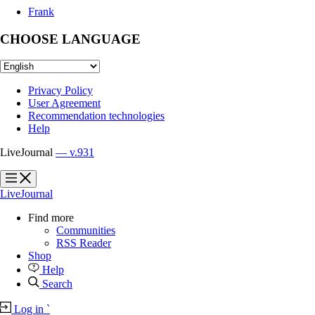
Frank
CHOOSE LANGUAGE
Privacy Policy
User Agreement
Recommendation technologies
Help
LiveJournal
— v.931
?
?
LiveJournal
Find more
Communities
RSS Reader
Shop
Help
Search
Log in
`