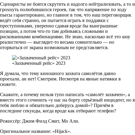
Сценаристы не боятся скрутить и надолго нейтрализовать, а то и
грохнуть полюбившихся героев, так что напряжение по ходу
пьесы гарантировано, но главное в том, что наш переговорщик
ведёт себя странно, он пытается играть в поддавки с
преступниками, уверенно сдавая вроде бы выигрышные
позиции, а потом что-то там добиваясь сложными и
рискованными комбинациями. Не знаю, насколько всё это шоу
реалистично — выглядит-то весьма сомнительно — но
оторваться от экрана возможным не представляется.
«Захваченный рейс» 2023
Я думала, что тему киношного захвата самолётов давно
проехали, ан нет! Смотрим. Несмотря на явные натяжки в
сюжете.
Скажите, а почему нельзя тупо написать «самолёт захвачен», а
вместо этого сочинить «у нас на борту серьёзный инцидент, но я
тебя люблю и обязательно доберусь домой»? Причём в
последние секунды, когда вроде как отбирают телефон?
Режиссёр: Джим Филд Смит, Мо Али.
Оригинальное название: «Hijack».