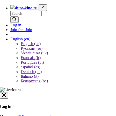
shiro-kino.ru
Log in
Join free
Join
English
(en)
English (en)
Русский (ru)
Українська (uk)
Français (fr)
Português (pt)
español (es)
Deutsch (de)
Italiano (it)
Беларуская (be)
Log in