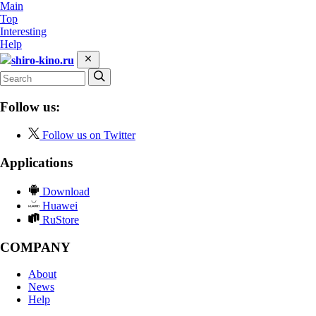
Main
Top
Interesting
Help
shiro-kino.ru
Follow us:
Follow us on Twitter
Applications
Download
Huawei
RuStore
COMPANY
About
News
Help