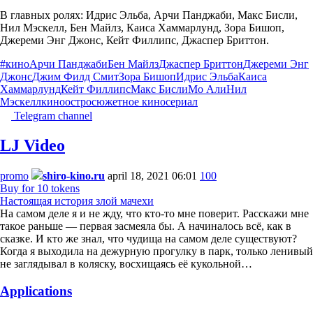
В главных ролях: Идрис Эльба, Арчи Панджаби, Макс Бисли,
Нил Мэскелл, Бен Майлз, Каиса Хаммарлунд, Зора Бишоп,
Джереми Энг Джонс, Кейт Филлипс, Джаспер Бриттон.
#кино
Арчи Панджаби
Бен Майлз
Джаспер Бриттон
Джереми Энг
Джонс
Джим Филд Смит
Зора Бишоп
Идрис Эльба
Каиса
Хаммарлунд
Кейт Филлипс
Макс Бисли
Мо Али
Нил
Мэскелл
кино
остросюжетное кино
сериал
Telegram channel
LJ Video
promo
shiro-kino.ru
april 18, 2021 06:01
100
Buy for 10 tokens
Настоящая история злой мачехи
На самом деле я и не жду, что кто-то мне поверит. Расскажи мне
такое раньше — первая засмеяла бы. А начиналось всё, как в
сказке. И кто же знал, что чудища на самом деле существуют?
Когда я выходила на дежурную прогулку в парк, только ленивый
не заглядывал в коляску, восхищаясь её кукольной…
Applications