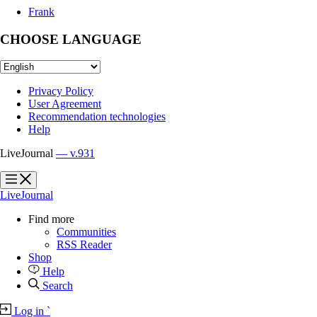
Frank
CHOOSE LANGUAGE
Privacy Policy
User Agreement
Recommendation technologies
Help
LiveJournal
— v.931
?
?
LiveJournal
Find more
Communities
RSS Reader
Shop
Help
Search
Log in
`