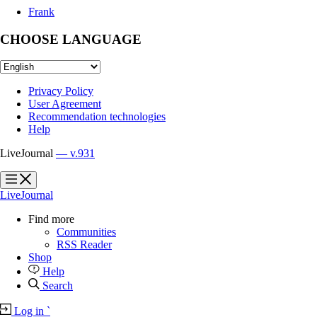
Frank
CHOOSE LANGUAGE
Privacy Policy
User Agreement
Recommendation technologies
Help
LiveJournal
— v.931
?
?
LiveJournal
Find more
Communities
RSS Reader
Shop
Help
Search
Log in
`