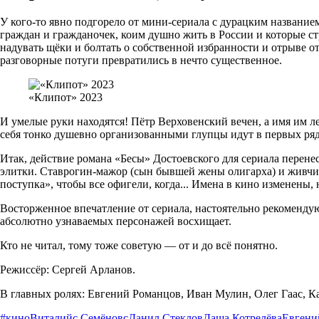
У кого-то явно подгорело от мини-сериала с дурацким название
граждан и гражданочек, коим душно жить в России и которые ст
надувать щёки и болтать о собственной избранности и отрыве от
разговорные потуги превратились в нечто существенное.
«Клипот» 2023
И умелые руки находятся! Пётр Верховенский вечен, а имя им л
себя тонко душевно организованными глупцы идут в первых ряд
Итак, действие романа «Бесы» Достоевского для сериала перен
элитки. Ставрогин-мажор (сын бывшей жены олигарха) и живчик
поступка», чтобы все офигели, когда... Имена в кино изменены,
Восторженное впечатление от сериала, настоятельно рекомендую
абсолютно узнаваемых персонажей восхищает.
Кто не читал, тому тоже советую — от и до всё понятно.
Режиссёр: Сергей Арланов.
В главных ролях: Евгений Романцов, Иван Мулин, Олег Гаас, К
#кино
Виталийс Семёновс
Данил Стеклов
Даша Котрелёва
Евгени