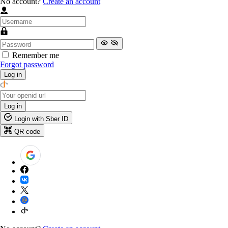
No account?
Create an account
Remember me
Forgot password
Log in
Log in
Login with Sber ID
QR code