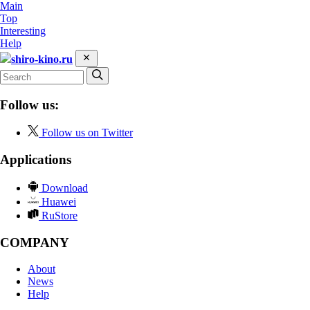
Main
Top
Interesting
Help
shiro-kino.ru
Follow us:
Follow us on Twitter
Applications
Download
Huawei
RuStore
COMPANY
About
News
Help