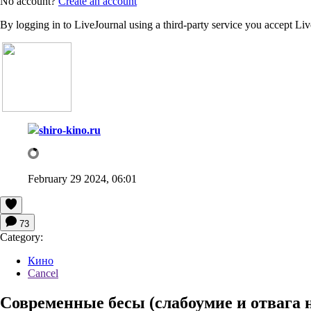
No account?
Create an account
By logging in to LiveJournal using a third-party service you accept Li
shiro-kino.ru
February 29 2024, 06:01
73
Category:
Кино
Cancel
Современные бесы (слабоумие и отвага 