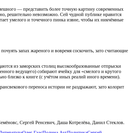
 смешного — представить более точную картину современных
ьно, решительно невозможно. Сей чудной публике нравится
атает умелого и точечного пинка извне, чтобы их никчёмные
 почуять запах жареного и вовремя соскочить, зато считающие
щаются из заморских столиц высокообразованные отпрыски
енного ведущего) собирают ячейку для «смелого и крутого
ьно близко к книге (с учётом иных реалий иного времени).
рансвекового переноса истории не раздражают, зато колорит
емёновс, Сергей Ренсевич, Даша Котрелёва, Данил Стеклов.
Литература
Олег Гаас
Полина Ауг
Политика
Сергей