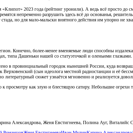
м «Клипот» 2023 года (рейтинг уронили). А ведь всё просто до
ремятся непременно разрушить здесь всё до основанья, решител
 стада, но для мало-мальски внятного действия им упорно не хв
егион. Конечно, более-менее вменяемые люди способны издалека
ах, типа Дашеньки нашей со статуэточкой и оленьими глазками.
есено в провинциальный городок нынешней России, куда возвра
 Верховенский (сын идеолога местной радиостанции и её бессм
 но литературный сюжет узнаётся мгновенно и реализуется довол
 к просмотру как злую и блестящую сатиру. Небольшие огрехи т
арина Александрова, Женя Евстигнеева, Полина Ауг, Виталийс С
й Романцов
Женя Евстигнеева
Иван Мулин
Карина Александрова