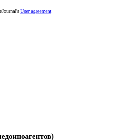
veJournal's
User agreement
недоиноагентов)