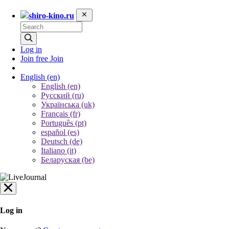
shiro-kino.ru
Log in
Join free
Join
English
(en)
English (en)
Русский (ru)
Українська (uk)
Français (fr)
Português (pt)
español (es)
Deutsch (de)
Italiano (it)
Беларуская (be)
Log in