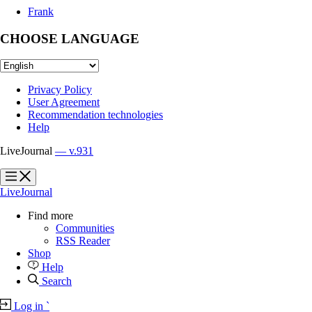
Frank
CHOOSE LANGUAGE
Privacy Policy
User Agreement
Recommendation technologies
Help
LiveJournal
— v.931
?
?
LiveJournal
Find more
Communities
RSS Reader
Shop
Help
Search
Log in
`