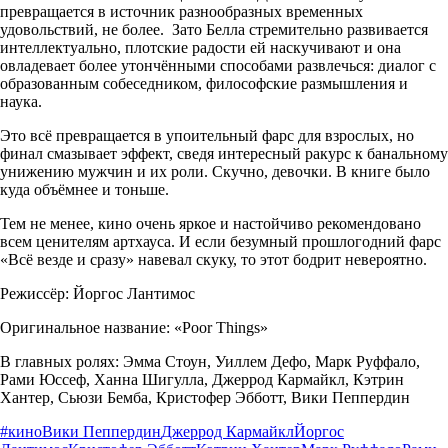
превращается в источник разнообразных временных
удовольствий, не более. Зато Белла стремительно развивается
интеллектуально, плотские радости ей наскучивают и она
овладевает более утончёнными способами развлечься: диалог с
образованным собеседником, философские размышления и
наука.
Это всё превращается в упоительный фарс для взрослых, но
финал смазывает эффект, сведя интересный ракурс к банальному
унижению мужчин и их роли. Скучно, девочки. В книге было
куда объёмнее и тоньше.
Тем не менее, кино очень яркое и настойчиво рекомендовано
всем ценителям артхауса. И если безумный прошлогодний фарс
«Всё везде и сразу» навевал скуку, то этот бодрит невероятно.
Режиссёр: Йоргос Лантимос
Оригинальное название: «Poor Things»
В главных ролях: Эмма Стоун, Уиллем Дефо, Марк Руффало,
Рами Юссеф, Ханна Шигулла, Джеррод Кармайкл, Кэтрин
Хантер, Сьюзи Бемба, Кристофер Эбботт, Вики Пеппердин
#кино
Вики Пеппердин
Джеррод Кармайкл
Йоргос