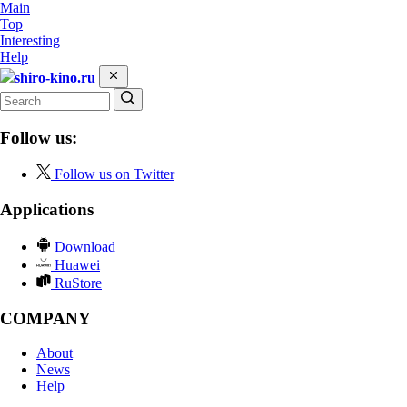
Main
Top
Interesting
Help
shiro-kino.ru
Follow us:
Follow us on Twitter
Applications
Download
Huawei
RuStore
COMPANY
About
News
Help