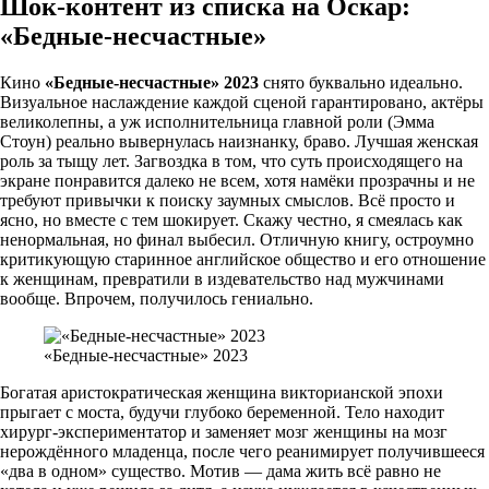
Шок-контент из списка на Оскар:
«Бедные-несчастные»
Кино
«Бедные-несчастные» 2023
снято буквально идеально.
Визуальное наслаждение каждой сценой гарантировано, актёры
великолепны, а уж исполнительница главной роли (Эмма
Стоун) реально вывернулась наизнанку, браво. Лучшая женская
роль за тыщу лет. Загвоздка в том, что суть происходящего на
экране понравится далеко не всем, хотя намёки прозрачны и не
требуют привычки к поиску заумных смыслов. Всё просто и
ясно, но вместе с тем шокирует. Скажу честно, я смеялась как
ненормальная, но финал выбесил. Отличную книгу, остроумно
критикующую старинное английское общество и его отношение
к женщинам, превратили в издевательство над мужчинами
вообще. Впрочем, получилось гениально.
«Бедные-несчастные» 2023
Богатая аристократическая женщина викторианской эпохи
прыгает с моста, будучи глубоко беременной. Тело находит
хирург-экспериментатор и заменяет мозг женщины на мозг
нерождённого младенца, после чего реанимирует получившееся
«два в одном» существо. Мотив — дама жить всё равно не