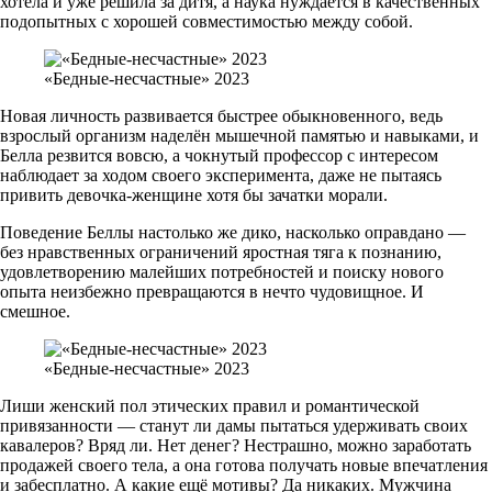
хотела и уже решила за дитя, а наука нуждается в качественных
подопытных с хорошей совместимостью между собой.
«Бедные-несчастные» 2023
Новая личность развивается быстрее обыкновенного, ведь
взрослый организм наделён мышечной памятью и навыками, и
Белла резвится вовсю, а чокнутый профессор с интересом
наблюдает за ходом своего эксперимента, даже не пытаясь
привить девочка-женщине хотя бы зачатки морали.
Поведение Беллы настолько же дико, насколько оправдано —
без нравственных ограничений яростная тяга к познанию,
удовлетворению малейших потребностей и поиску нового
опыта неизбежно превращаются в нечто чудовищное. И
смешное.
«Бедные-несчастные» 2023
Лиши женский пол этических правил и романтической
привязанности — станут ли дамы пытаться удерживать своих
кавалеров? Вряд ли. Нет денег? Нестрашно, можно заработать
продажей своего тела, а она готова получать новые впечатления
и забесплатно. А какие ещё мотивы? Да никаких. Мужчина