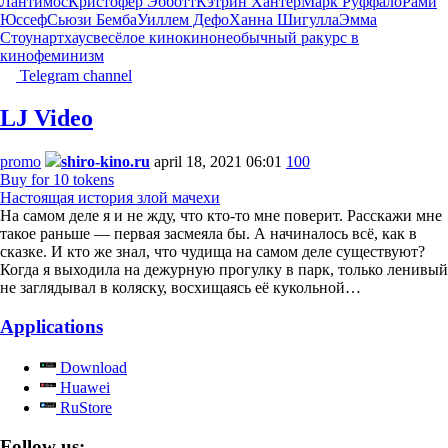
Лантимос
Кристофер Эбботт
Кэтрин Хантер
Марк Руффало
Рами
Юссеф
Сьюзи Бемба
Уиллем Дефо
Ханна Шигулла
Эмма
Стоун
артхаус
весёлое кино
кино
необычный ракурс в
кино
феминизм
Telegram channel
LJ Video
promo
shiro-kino.ru
april 18, 2021 06:01
100
Buy for 10 tokens
Настоящая история злой мачехи
На самом деле я и не жду, что кто-то мне поверит. Расскажи мне
такое раньше — первая засмеяла бы. А начиналось всё, как в
сказке. И кто же знал, что чудища на самом деле существуют?
Когда я выходила на дежурную прогулку в парк, только ленивый
не заглядывал в коляску, восхищаясь её кукольной…
Applications
Download
Huawei
RuStore
Follow us: