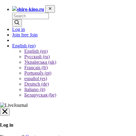
shiro-kino.ru
Log in
Join free
Join
English
(en)
English (en)
Русский (ru)
Українська (uk)
Français (fr)
Português (pt)
español (es)
Deutsch (de)
Italiano (it)
Беларуская (be)
Log in