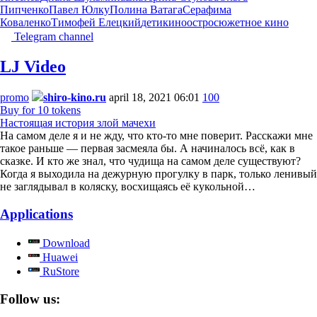
Пипченко
Павел Юлку
Полина Ватага
Серафима
Коваленко
Тимофей Елецкий
дети
кино
остросюжетное кино
Telegram channel
LJ Video
promo
shiro-kino.ru
april 18, 2021 06:01
100
Buy for 10 tokens
Настоящая история злой мачехи
На самом деле я и не жду, что кто-то мне поверит. Расскажи мне
такое раньше — первая засмеяла бы. А начиналось всё, как в
сказке. И кто же знал, что чудища на самом деле существуют?
Когда я выходила на дежурную прогулку в парк, только ленивый
не заглядывал в коляску, восхищаясь её кукольной…
Applications
Download
Huawei
RuStore
Follow us: