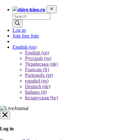
shiro-kino.ru
Log in
Join free
Join
English
(en)
English (en)
Русский (ru)
Українська (uk)
Français (fr)
Português (pt)
español (es)
Deutsch (de)
Italiano (it)
Беларуская (be)
Log in