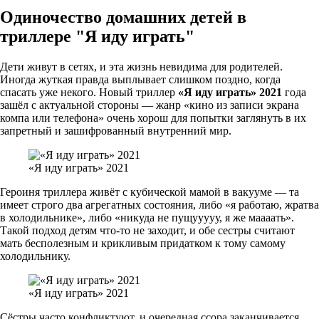
Одиночество домашних детей в
триллере "Я иду играть"
Дети живут в сетях, и эта жизнь невидима для родителей.
Иногда жуткая правда выплывает слишком поздно, когда
спасать уже некого. Новый триллер
«Я иду играть» 2021
года
зашёл с актуальной стороны — жанр «кино из записи экрана
компа или телефона» очень хорош для попытки заглянуть в их
запретный и зашифрованный внутренний мир.
«Я иду играть» 2021
Героиня триллера живёт с кубической мамой в вакууме — та
имеет строго два агрегатных состояния, либо «я работаю, жратва
в холодильнике», либо «никуда не пущууууу, я же маааать».
Такой подход детям что-то не заходит, и обе сестры считают
мать бесполезным и крикливым придатком к тому самому
холодильнику.
«Я иду играть» 2021
Сёстры часто конфликтуют, и очередная ссора заканчивается