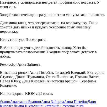
Наверное, у сценаристов нет детей профильного возраста. У
меня есть.
Злодей тоже очевиден сразу, но на этом минусы заканчиваются.
Динамика такая, что сопереживаешь на всю катушку. Так и
хочется дать пинка и придать ускорение тому или сему
персонажу.
Итог: советую. Посмотрите.
Всё-таки надо учить детей включать голову. Хотя бы
прощупывать позвоночник. Сходила поцеловать деточек в
лобик.
Режиссёр: Анна Зайцева.
В главных ролях: Анна Потебня, Тимофей Елецкий, Екатерина
Стулова, Диана Шульмина, Ольга Пипченко, Полина Ватага,
Павел Юлку, Даня Киселёв, Анастасия Брацюн, Серафима
Коваленко
На платформе KION с 25 июня.
#кино
Анастасия Брацюн
Анна Зайцева
Анна Потебня
Даня
Киселёв
Диана Шульмина
Екатерина Стулова
Ольга