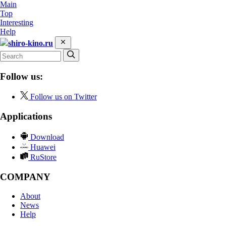
Main
Top
Interesting
Help
shiro-kino.ru
Follow us:
Follow us on Twitter
Applications
Download
Huawei
RuStore
COMPANY
About
News
Help