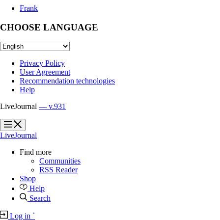
Frank
CHOOSE LANGUAGE
Privacy Policy
User Agreement
Recommendation technologies
Help
LiveJournal
— v.931
?
?
LiveJournal
Find more
Communities
RSS Reader
Shop
Help
Search
Log in
`