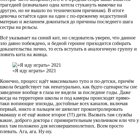
трагедией (изначально одна хотела стукануть мамочке на
другую, но не вышло по техническим причинам). В итоге
девочка остаётся один на один с по-прежнему недоступной
матерью и желанием докопаться до причины последнего шага
сестры на рельсы.
Всё указывает на синий кит, но следователь уверен, что данное
зло давно побеждено, и бедной героине приходится собирать
доказательства лично, то есть вступать в аналогичную группу и
ловить кита на живца.
«Я иду играть» 2021
Конечно, процесс идёт максимально тупо и по-детски, причём
школа бездействует так ненатурально, как будто сценаристы сие
заведение вообще в глаза не видели за последние годы. Даже
когда на территории школы и под камеры происходят прямо-
таки вопиющие эпизоды, достойные всех каналов, включая
первый, никто и пальцем не шевелит проконтролировать
мамашу и её ещё живое второе (!!!) дитя. Вызвать там службы
какие, доброго доктора с примирительным укольчиком или что у
них там положено для несовершеннолетних. Всем просто
плевать. Ага, ага. Ну-ну.