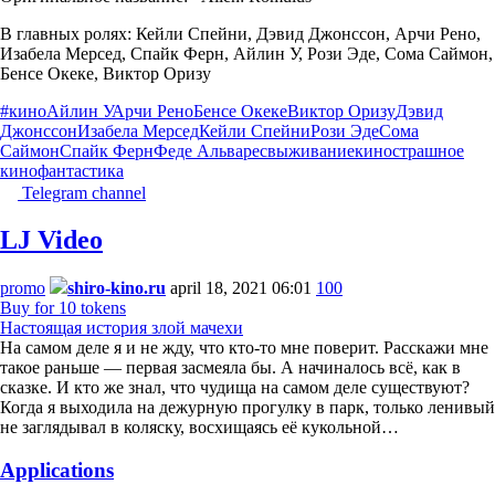
В главных ролях: Кейли Спейни, Дэвид Джонссон, Арчи Рено,
Изабела Мерсед, Спайк Ферн, Айлин У, Рози Эде, Сома Саймон,
Бенсе Океке, Виктор Оризу
#кино
Айлин У
Арчи Рено
Бенсе Океке
Виктор Оризу
Дэвид
Джонссон
Изабела Мерсед
Кейли Спейни
Рози Эде
Сома
Саймон
Спайк Ферн
Феде Альварес
выживание
кино
страшное
кино
фантастика
Telegram channel
LJ Video
promo
shiro-kino.ru
april 18, 2021 06:01
100
Buy for 10 tokens
Настоящая история злой мачехи
На самом деле я и не жду, что кто-то мне поверит. Расскажи мне
такое раньше — первая засмеяла бы. А начиналось всё, как в
сказке. И кто же знал, что чудища на самом деле существуют?
Когда я выходила на дежурную прогулку в парк, только ленивый
не заглядывал в коляску, восхищаясь её кукольной…
Applications