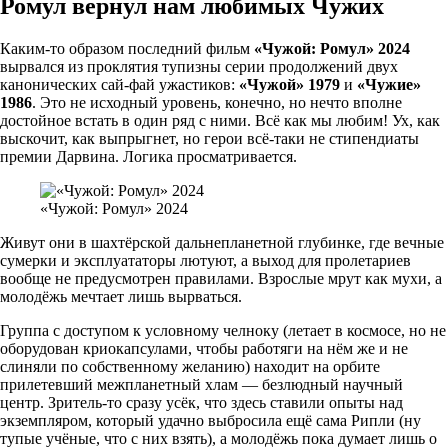
Ромул вернул нам любимых Чужих
Каким-то образом последний фильм
«Чужой: Ромул» 2024
вырвался из проклятия тупизны серии продолжений двух
канонических сай-фай ужастиков:
«Чужой» 1979
и
«Чужие»
1986
. Это не исходный уровень, конечно, но нечто вполне
достойное встать в один ряд с ними. Всё как мы любим! Ух, как
выскочит, как выпрыгнет, но герои всё-таки не стипендиаты
премии Дарвина. Логика просматривается.
«Чужой: Ромул» 2024
Живут они в шахтёрской дальнепланетной глубинке, где вечные
сумерки и эксплуататоры лютуют, а выход для пролетариев
вообще не предусмотрен правилами. Взрослые мрут как мухи, а
молодёжь мечтает лишь вырваться.
Группа с доступом к условному челноку (летает в космосе, но не
оборудован криокапсулами, чтобы работяги на нём же и не
слиняли по собственному желанию) находит на орбите
прилетевший межпланетный хлам — безлюдный научный
центр. Зритель-то сразу усёк, что здесь ставили опыты над
экземпляром, который удачно выбросила ещё сама Рипли (ну
тупые учёные, что с них взять), а молодёжь пока думает лишь о