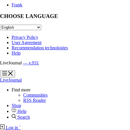
Frank
CHOOSE LANGUAGE
Privacy Policy
User Agreement
Recommendation technologies
Help
LiveJournal
— v.931
?
?
LiveJournal
Find more
Communities
RSS Reader
Shop
Help
Search
Log in
`