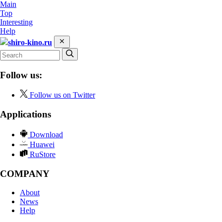
Main
Top
Interesting
Help
shiro-kino.ru
Follow us:
Follow us on Twitter
Applications
Download
Huawei
RuStore
COMPANY
About
News
Help