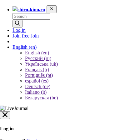
shiro-kino.ru
Log in
Join free
Join
English
(en)
English (en)
Русский (ru)
Українська (uk)
Français (fr)
Português (pt)
español (es)
Deutsch (de)
Italiano (it)
Беларуская (be)
Log in