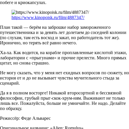
побеге и криокапсулах.
https://www.kinopoisk.ru/film/4887347/
План такой — берём на заброшке набор замороженного
путешественника и за девять лет долетаем до соседней колонии
(по слухам, там есть восход и закат, но работодатель тот же).
Иронично, но терять всё равно нечего.
Ха-ха. Как водится, на корабле проплавленные кислотой этажи,
лаборатории с «прыгунами» и прочие прелести. Много прямых
цитат, но снова страшно.
Не могу сказать, что у меня нет ехидных вопросов по сюжету, но
история от и до не вызывает чувства мучительного стыда за
сценарий.
Да я в полном восторге! Никакой второсортной и бессвязной
философии, грубый прыг-скок-хрум-ням. Выживают не только
лишь все. Пожалуйста, больше не умничайте. Не надо. Делайте
по образцу.
Режиссёр: Феде Альварес
Оригинальное название: «Alien: Romulus»