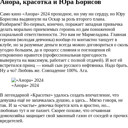
Анора, красотка и Юра Борисов
Само кино «Анора» 2024 проходное, ни уму ни сердцу, но Юру
Борисова выдвинули на Оскар за роль второго плана.
Разбираем? Во-первых, конечно, поражает западная привычка
делать морально приемлемых героинь из дам пониженной
социальной ответственности. Это вам не Мармеладова. Главная
героиня (молодая девчонка) вообще-то контактно танцует в
клубе, но за разумные деньги всегда можно договориться о сколь
угодно большем, да и процесс слияния и поглощения ей
откровенно нравится (профессиональная пригодность
вывернута на максимум, работает с полной отдачей). И вот ей
встретился принц — юный сын русского нефтяника. Надо брать.
Ну а чо? Любовь же. Совпадение 100%. Ага.
«Анора» 2024
В легендарной «Красотке» удалось создать впечатление, что
девушка ещё не запачкалась душою, а здесь... Мягко говоря, не
так. И за «счастье» девочка борется хоть и яростно, но...
любовью тут и не пахнет. Скорее похоже, что отчаянная
домохозяйка защищает свой законный газон от соседей и прочих
вредителей.