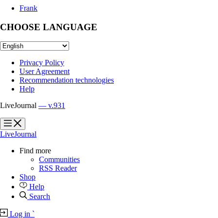
Frank
CHOOSE LANGUAGE
Privacy Policy
User Agreement
Recommendation technologies
Help
LiveJournal
— v.931
?
?
LiveJournal
Find more
Communities
RSS Reader
Shop
Help
Search
Log in
`