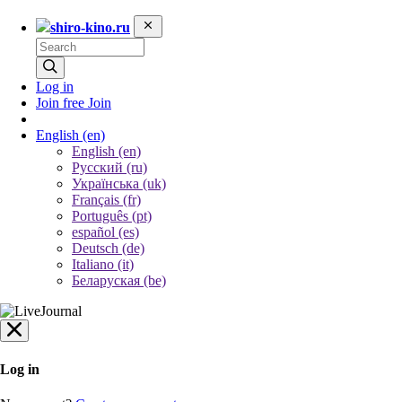
shiro-kino.ru
Log in
Join free
Join
English
(en)
English (en)
Русский (ru)
Українська (uk)
Français (fr)
Português (pt)
español (es)
Deutsch (de)
Italiano (it)
Беларуская (be)
Log in