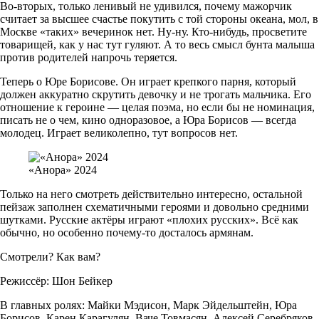
Во-вторых, только ленивый не удивился, почему мажорчик
считает за высшее счастье покутить с той стороны океана, мол, в
Москве «таких» вечеринок нет. Ну-ну. Кто-нибудь, просветите
товарищей, как у нас тут гуляют. А то весь смысл бунта малыша
против родителей напрочь теряется.
Теперь о Юре Борисове. Он играет крепкого парня, который
должен аккуратно скрутить девочку и не трогать мальчика. Его
отношение к героине — целая поэма, но если бы не номинация,
писать не о чем, кино одноразовое, а Юра Борисов — всегда
молодец. Играет великолепно, тут вопросов нет.
«Анора» 2024
Только на него смотреть действительно интересно, остальной
пейзаж заполнен схематичными героями и довольно средними
шутками. Русские актёры играют «плохих русских». Всё как
обычно, но особенно почему-то досталось армянам.
Смотрели? Как вам?
Режиссёр: Шон Бейкер
В главных ролях: Майки Мэдисон, Марк Эйдельштейн, Юра
Борисов, Карен Карагулян, Ваче Товмасян, Алексей Серебряков,