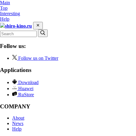
Main
Top
Interesting
Help
shiro-kino.ru
Follow us:
Follow us on Twitter
Applications
Download
Huawei
RuStore
COMPANY
About
News
Help