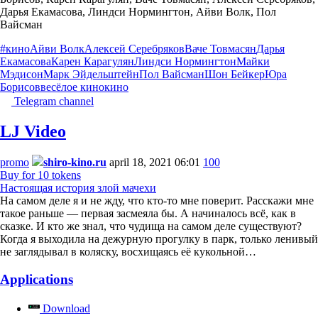
Дарья Екамасова, Линдси Нормингтон, Айви Волк, Пол
Вайсман
#кино
Айви Волк
Алексей Серебряков
Ваче Товмасян
Дарья
Екамасова
Карен Карагулян
Линдси Нормингтон
Майки
Мэдисон
Марк Эйдельштейн
Пол Вайсман
Шон Бейкер
Юра
Борисов
весёлое кино
кино
Telegram channel
LJ Video
promo
shiro-kino.ru
april 18, 2021 06:01
100
Buy for 10 tokens
Настоящая история злой мачехи
На самом деле я и не жду, что кто-то мне поверит. Расскажи мне
такое раньше — первая засмеяла бы. А начиналось всё, как в
сказке. И кто же знал, что чудища на самом деле существуют?
Когда я выходила на дежурную прогулку в парк, только ленивый
не заглядывал в коляску, восхищаясь её кукольной…
Applications
Download