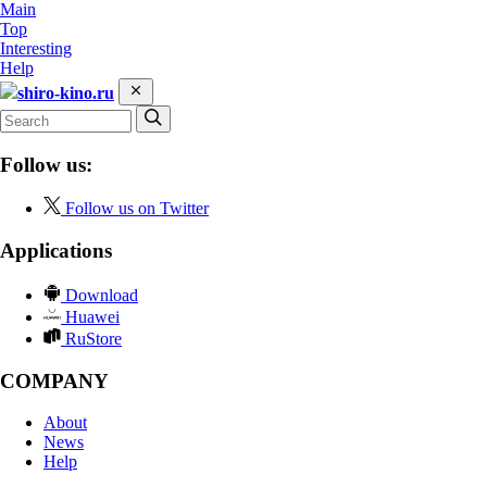
Main
Top
Interesting
Help
shiro-kino.ru
Follow us:
Follow us on Twitter
Applications
Download
Huawei
RuStore
COMPANY
About
News
Help