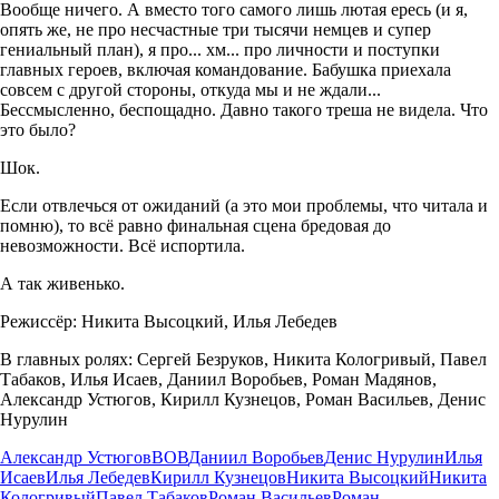
Вообще ничего. А вместо того самого лишь лютая ересь (и я,
опять же, не про несчастные три тысячи немцев и супер
гениальный план), я про... хм... про личности и поступки
главных героев, включая командование. Бабушка приехала
совсем с другой стороны, откуда мы и не ждали...
Бессмысленно, беспощадно. Давно такого треша не видела. Что
это было?
Шок.
Если отвлечься от ожиданий (а это мои проблемы, что читала и
помню), то всё равно финальная сцена бредовая до
невозможности. Всё испортила.
А так живенько.
Режиссёр: Никита Высоцкий, Илья Лебедев
В главных ролях: Сергей Безруков, Никита Кологривый, Павел
Табаков, Илья Исаев, Даниил Воробьев, Роман Мадянов,
Александр Устюгов, Кирилл Кузнецов, Роман Васильев, Денис
Нурулин
Александр Устюгов
ВОВ
Даниил Воробьев
Денис Нурулин
Илья
Исаев
Илья Лебедев
Кирилл Кузнецов
Никита Высоцкий
Никита
Кологривый
Павел Табаков
Роман Васильев
Роман