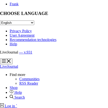
Frank
CHOOSE LANGUAGE
Privacy Policy
User Agreement
Recommendation technologies
Help
LiveJournal
— v.931
?
?
LiveJournal
Find more
Communities
RSS Reader
Shop
Help
Search
Log in
`