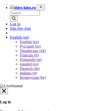
shiro-kino.ru
Log in
Join free
Join
English
(en)
English (en)
Русский (ru)
Українська (uk)
Français (fr)
Português (pt)
español (es)
Deutsch (de)
Italiano (it)
Беларуская (be)
Log in