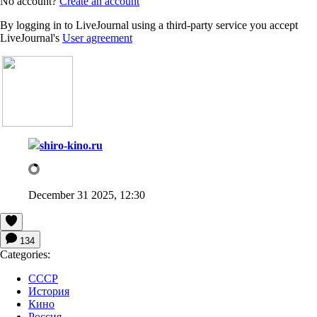
No account?
Create an account
By logging in to LiveJournal using a third-party service you accept
LiveJournal's
User agreement
shiro-kino.ru
December 31 2025, 12:30
134
Categories:
СССР
История
Кино
Россия