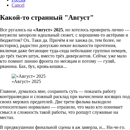
Cancel
Какой-то странный "Август"
Все ругались на
«Август» 2025
, но хотелось проверить лично —
неужели запороли идеальный сюжет, с хорошими-то актёрами и
бюджетом? Ох. Таки да. Причём я не ханжа (и, тем более, не
историк), радостно допускаю некие вольности прочтения,
включая даже бегающие туда-сюда небольшие группки немцев,
до трёх тысяч штук, вместо трёх диверсантов. Сейчас уже мало
кто помнит линию фронта по месяцам и потому — гуляй,
рванина. Бах, бух, кровь-кишки...
«Август» 2025
Главное, думалось мне, сохранить суть — показать работу
контрразведки и сложный расклад при вычислении косящих под
своих мерзких предателей. Две трети фильма выходило
относительно нормально — отразили, что мало кто понимает
смысл и сложность такой работы, что ропщут служивые на
местах.
В предвкушении финальной сцены я аж замерла, и... Ни-че-го.