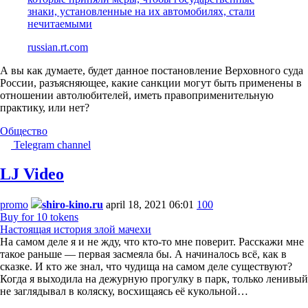
знаки, установленные на их автомобилях, стали
нечитаемыми
russian.rt.com
А вы как думаете, будет данное постановление Верховного суда
России, разъясняющее, какие санкции могут быть применены в
отношении автолюбителей, иметь правоприменительную
практику, или нет?
Общество
Telegram channel
LJ Video
promo
shiro-kino.ru
april 18, 2021 06:01
100
Buy for 10 tokens
Настоящая история злой мачехи
На самом деле я и не жду, что кто-то мне поверит. Расскажи мне
такое раньше — первая засмеяла бы. А начиналось всё, как в
сказке. И кто же знал, что чудища на самом деле существуют?
Когда я выходила на дежурную прогулку в парк, только ленивый
не заглядывал в коляску, восхищаясь её кукольной…