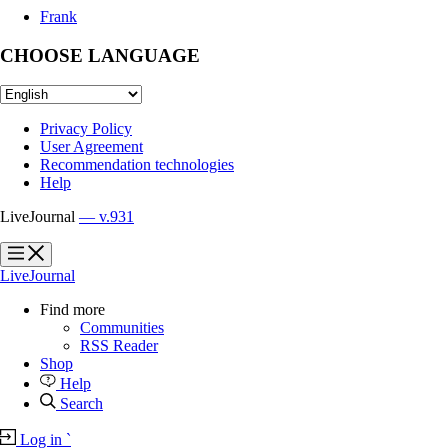
Frank
CHOOSE LANGUAGE
Privacy Policy
User Agreement
Recommendation technologies
Help
LiveJournal
— v.931
?
?
LiveJournal
Find more
Communities
RSS Reader
Shop
Help
Search
Log in
`