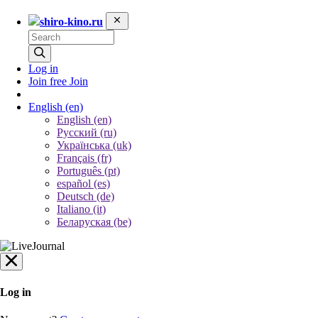
shiro-kino.ru
Log in
Join free
Join
English
(en)
English (en)
Русский (ru)
Українська (uk)
Français (fr)
Português (pt)
español (es)
Deutsch (de)
Italiano (it)
Беларуская (be)
Log in