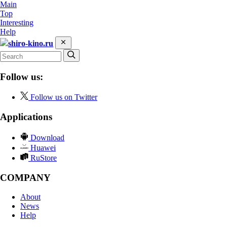
Main
Top
Interesting
Help
shiro-kino.ru
Follow us:
Follow us on Twitter
Applications
Download
Huawei
RuStore
COMPANY
About
News
Help