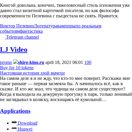
Книгой довольна, конечно, тяжеловесный стиль изложения уже
давно стал визитной карточкой писателя, но как философа
современности Пелевина с пьедестала не снять. Нравится.
Виктор Пелевин
Литература
вампиры
по реальным
событиям
фантастика
Telegram channel
LJ Video
promo
shiro-kino.ru
april 18, 2021 06:01
100
Buy for 10 tokens
Настоящая история злой мачехи
На самом деле я и не жду, что кто-то мне поверит. Расскажи мне
такое раньше — первая засмеяла бы. А начиналось всё, как в
сказке. И кто же знал, что чудища на самом деле существуют?
Когда я выходила на дежурную прогулку в парк, только ленивый
не заглядывал в коляску, восхищаясь её кукольной…
Applications
Download
Huawei