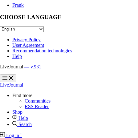
Frank
CHOOSE LANGUAGE
Privacy Policy
User Agreement
Recommendation technologies
Help
LiveJournal
— v.931
?
?
LiveJournal
Find more
Communities
RSS Reader
Shop
Help
Search
Log in
`