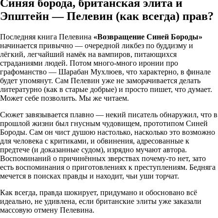
Синяя борода, британская элита и
Эпштейн — Пелевин (как всегда) прав?
Последняя книга Пелевина
«Возвращение Синей Бороды»
начинается привычно — очередной ликбез по буддизму и
лёгкий, легчайший намёк на вампиров, питающихся
страданиями людей. Потом много-много иронии про
графоманство — Шарабан Мухлюев, что характерно, в финале
будет упомянут. Сам Пелевин уже не заморачивается делать
литературно (как в старые добрые) и просто пишет, что думает.
Может себе позволить. Мы же читаем.
Сюжет завязывается плавно — некий писатель обнаружил, что в
прошлой жизни был гнусным чудовищем, прототипом Синей
Бороды. Сам он чист душою настолько, насколько это возможно
для человека с критиками, и обвинения, адресованные к
предтече (и доказанные судом), изрядно мучают автора.
Воспоминаний о причинённых зверствах почему-то нет, зато
есть воспоминания о приготовлениях к преступлениям. Бедняга
мечется в поисках правды и находит, чьи уши торчат.
Как всегда, правда шокирует, придумано и обосновано всё
идеально, не удивлена, если британские элиты уже заказали
массовую отмену Пелевина.