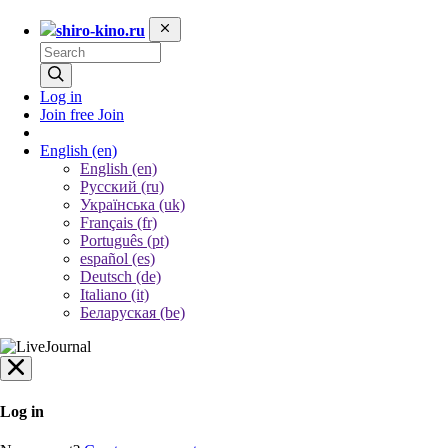
shiro-kino.ru
Log in
Join free
Join
English
(en)
English (en)
Русский (ru)
Українська (uk)
Français (fr)
Português (pt)
español (es)
Deutsch (de)
Italiano (it)
Беларуская (be)
Log in