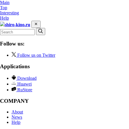
Main
Top
Interesting
Help
shiro-kino.ru
Follow us:
Follow us on Twitter
Applications
Download
Huawei
RuStore
COMPANY
About
News
Help