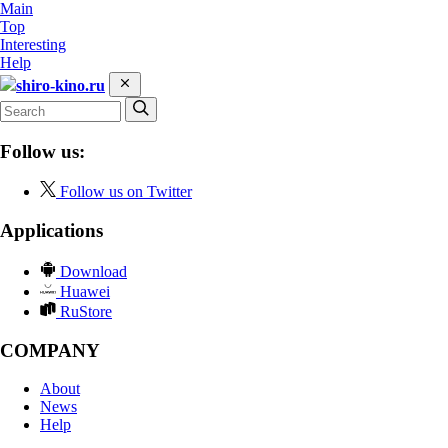
Main
Top
Interesting
Help
shiro-kino.ru
Follow us:
Follow us on Twitter
Applications
Download
Huawei
RuStore
COMPANY
About
News
Help