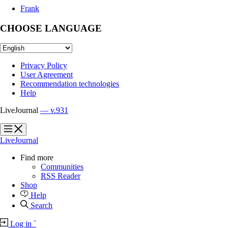
Frank
CHOOSE LANGUAGE
Privacy Policy
User Agreement
Recommendation technologies
Help
LiveJournal
— v.931
?
?
LiveJournal
Find more
Communities
RSS Reader
Shop
Help
Search
Log in
`