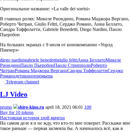
Оригинальное название: «La valle dei sorrisi»
В главных ролях: Микеле Риондино, Романа Маджора Вергано,
Роберто Читран, Giulio Feltri, Серджо Романо, Анна Беллато,
Сандра Тоффолатти, Gabriele Benedetti, Diego Nardini, Паоло
Пьеробон
На больших экранах с 9 июля от кинокомпании «Уорлд
Пикчерз»
diego nardini
gabriele benedetti
giulio feltri
Анна Беллато
Микеле
Риондино
Паоло Пьеробон
Паоло Стрипполи
Роберто
Читран
Романа Маджора Вергано
Сандра Тоффолатти
Серджо
Романо
дети
кино
премьера
Telegram channel
LJ Video
promo
shiro-kino.ru
april 18, 2021 06:01
100
Buy for 10 tokens
Настоящая история злой мачехи
На самом деле я и не жду, что кто-то мне поверит. Расскажи мне
такое раньше — первая засмеяла бы. А начиналось всё, как в