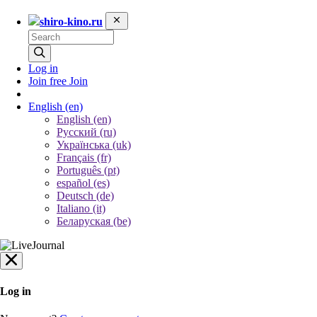
shiro-kino.ru
Log in
Join free
Join
English
(en)
English (en)
Русский (ru)
Українська (uk)
Français (fr)
Português (pt)
español (es)
Deutsch (de)
Italiano (it)
Беларуская (be)
Log in