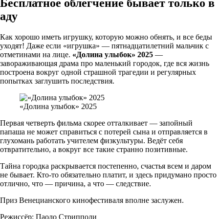
Бесплатное облегчение бывает только в
аду
Как хорошо иметь игрушку, которую можно обнять, и все беды
уходят! Даже если «игрушка» — пятнадцатилетний мальчик с
отметинами на лице.
«Долина улыбок» 2025
—
завораживающая драма про маленький городок, где вся жизнь
построена вокруг одной страшной трагедии и регулярных
попытках заглушить последствия.
«Долина улыбок» 2025
Первая четверть фильма скорее отталкивает — запойный
папаша не может справиться с потерей сына и отправляется в
глухомань работать учителем физкультуры. Ведёт себя
отвратительно, а вокруг все такие странно позитивные.
Тайна городка раскрывается постепенно, счастья всем и даром
не бывает. Кто-то обязательно платит, и здесь придумано просто
отлично, что — причина, а что — следствие.
Приз Венецианского кинофестиваля вполне заслужен.
Режиссёр: Паоло Стрипполи