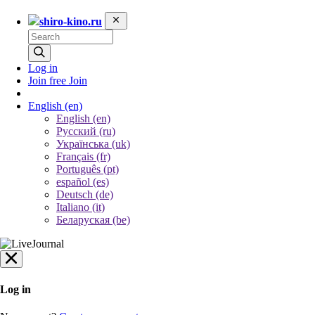
shiro-kino.ru
Log in
Join free
Join
English
(en)
English (en)
Русский (ru)
Українська (uk)
Français (fr)
Português (pt)
español (es)
Deutsch (de)
Italiano (it)
Беларуская (be)
Log in