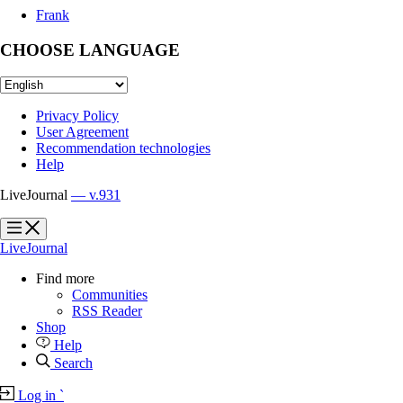
Frank
CHOOSE LANGUAGE
Privacy Policy
User Agreement
Recommendation technologies
Help
LiveJournal
— v.931
?
?
LiveJournal
Find more
Communities
RSS Reader
Shop
Help
Search
Log in
`