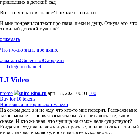
пришедших в детский сад.
Вот что у таких в голове? Похоже на опилки.
И мне понравился текст про глаза, щеки и душу. Откуда это, что
за милый детский мультик?
#яжемать
Что нужно знать про няню
.
#яжемать
Общество
Юмор
дети
Telegram channel
LJ Video
promo
shiro-kino.ru
april 18, 2021 06:01
100
Buy for 10 tokens
Настоящая история злой мачехи
На самом деле я и не жду, что кто-то мне поверит. Расскажи мне
такое раньше — первая засмеяла бы. А начиналось всё, как в
сказке. И кто же знал, что чудища на самом деле существуют?
Когда я выходила на дежурную прогулку в парк, только ленивый
не заглядывал в коляску, восхищаясь её кукольной…