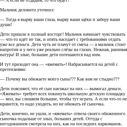
— А если не отдадим, то что будет?
Мальчик деловито уточнил:
— Тогда я вырву ваши глаза, вырву ваши щёки и заберу ваши
души!
Дети пришли в полный восторг! Мальчик начинает чувствовать
— что-то идёт не так, и опять наседает с требованиями отдать
уже все деньги. Дети чуть не плачут от смеха — а мальчик стоит
напротив и у него уже реально слёзы на глазах. Нежная, ранимая
натура! И злые, большие дети потешаются над ним.
И тут приходит она — «яжемать»! Набрасывается на детей с
претензиями:
— Почему вы обижаете моего сына??? Как вам не стыдно???
Дети поясняют, что её сын наезжал на них — вымогал деньги.
«Яжемать» требует всех покинуть школьную детскую площадку
— мол, вы слишком большие, чтобы тут играть. А если что-то не
нравится, то надо уходить, но не обижать её сыночка.
Дети, конечно, не ушли, и «яжемать» отвела своего обиженного
сыночка подальше от злых, больших детей. Оттуда с
негодованием смотрела на них, как на последних наркоманов,