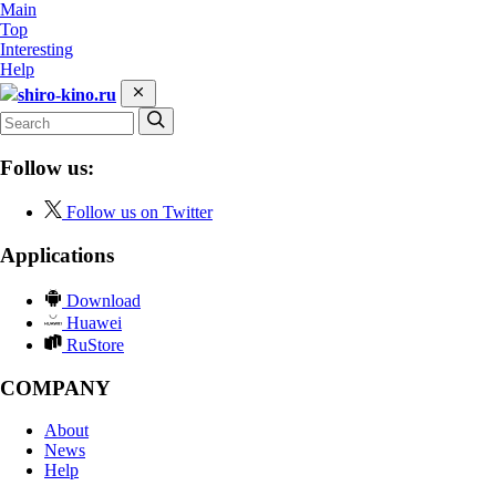
Main
Top
Interesting
Help
shiro-kino.ru
Follow us:
Follow us on Twitter
Applications
Download
Huawei
RuStore
COMPANY
About
News
Help