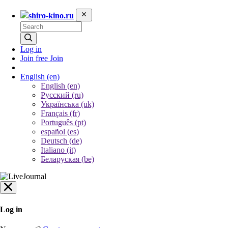
shiro-kino.ru
Log in
Join free
Join
English
(en)
English (en)
Русский (ru)
Українська (uk)
Français (fr)
Português (pt)
español (es)
Deutsch (de)
Italiano (it)
Беларуская (be)
Log in