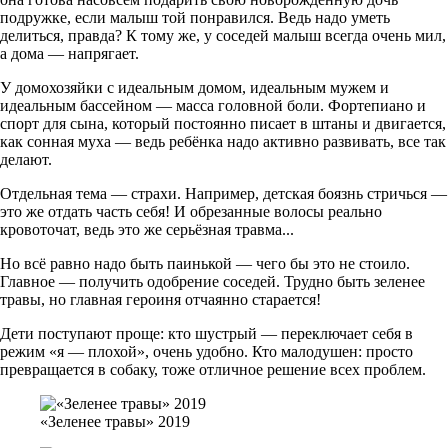
подружке, если малыш той понравился. Ведь надо уметь
делиться, правда? К тому же, у соседей малыш всегда очень мил,
а дома — напрягает.
У домохозяйки с идеальным домом, идеальным мужем и
идеальным бассейном — масса головной боли. Фортепиано и
спорт для сына, который постоянно писает в штаны и двигается,
как сонная муха — ведь ребёнка надо активно развивать, все так
делают.
Отдельная тема — страхи. Например, детская боязнь стричься —
это же отдать часть себя! И обрезанные волосы реально
кровоточат, ведь это же серьёзная травма...
Но всё равно надо быть паинькой — чего бы это не стоило.
Главное — получить одобрение соседей. Трудно быть зеленее
травы, но главная героиня отчаянно старается!
Дети поступают проще: кто шустрый — переключает себя в
режим «я — плохой», очень удобно. Кто малодушен: просто
превращается в собаку, тоже отличное решение всех проблем.
«Зеленее травы» 2019