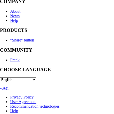
COMPANY
About
News
Help
PRODUCTS
"Share" button
COMMUNITY
Frank
CHOOSE LANGUAGE
v.931
Privacy Policy
User Agreement
Recommendation technologies
Help