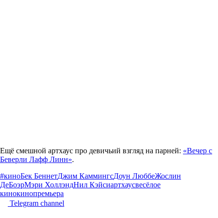
Ещё смешной артхаус про девичьий взгляд на парней:
«Вечер с
Беверли Лафф Линн»
.
#кино
Бек Беннет
Джим Каммингс
Доун Люббе
Жослин
ДеБоэр
Мэри Холлэнд
Нил Кэйси
артхаус
весёлое
кино
кино
премьера
Telegram channel