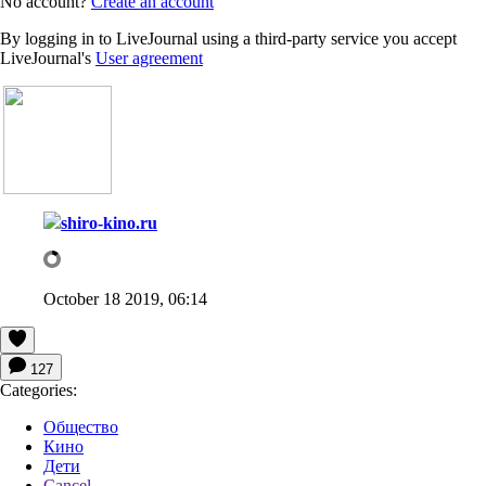
No account?
Create an account
By logging in to LiveJournal using a third-party service you accept
LiveJournal's
User agreement
shiro-kino.ru
October 18 2019, 06:14
127
Categories:
Общество
Кино
Дети
Cancel