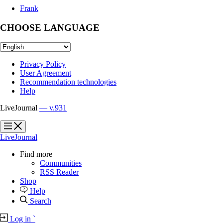
Frank
CHOOSE LANGUAGE
Privacy Policy
User Agreement
Recommendation technologies
Help
LiveJournal
— v.931
?
?
LiveJournal
Find more
Communities
RSS Reader
Shop
Help
Search
Log in
`