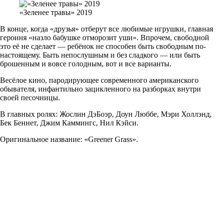
«Зеленее травы» 2019
В конце, когда «друзья» отберут все любимые игрушки, главная
героиня «назло бабушке отморозит уши». Впрочем, свободной
это её не сделает — ребёнок не способен быть свободным по-
настоящему. Быть непослушным и без сладкого — или быть
брошенным и вовсе голодным, вот и все варианты.
Весёлое кино, пародирующее современного американского
обывателя, инфантильно зацикленного на разборках внутри
своей песочницы.
В главных ролях: Жослин ДэБоэр, Доун Люббе, Мэри Холлэнд,
Бек Беннет, Джим Каммингс, Нил Кэйси.
Оригинальное название: «Greener Grass».