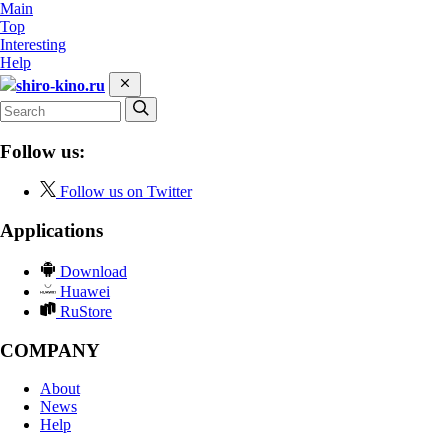
Main
Top
Interesting
Help
shiro-kino.ru
Follow us:
Follow us on Twitter
Applications
Download
Huawei
RuStore
COMPANY
About
News
Help