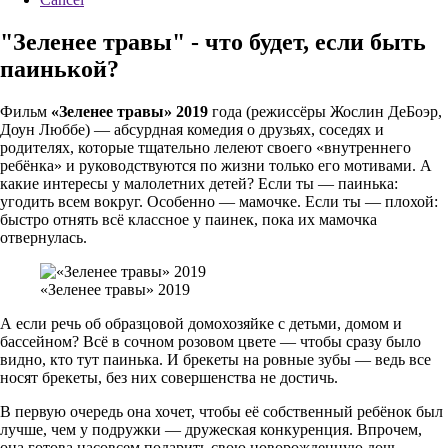
"Зеленее травы" - что будет, если быть
паинькой?
Фильм
«Зеленее травы» 2019
года (режиссёры Жослин ДеБоэр,
Доун Люббе) — абсурдная комедия о друзьях, соседях и
родителях, которые тщательно лелеют своего «внутреннего
ребёнка» и руководствуются по жизни только его мотивами. А
какие интересы у малолетних детей? Если ты — паинька:
угодить всем вокруг. Особенно — мамочке. Если ты — плохой:
быстро отнять всё классное у паинек, пока их мамочка
отвернулась.
«Зеленее травы» 2019
А если речь об образцовой домохозяйке с детьми, домом и
бассейном? Всё в сочном розовом цвете — чтобы сразу было
видно, кто тут паинька. И брекеты на ровные зубы — ведь все
носят брекеты, без них совершенства не достичь.
В первую очередь она хочет, чтобы её собственный ребёнок был
лучше, чем у подружки — дружеская конкуренция. Впрочем,
она готова насовсем подарить свою новорожденную дочь