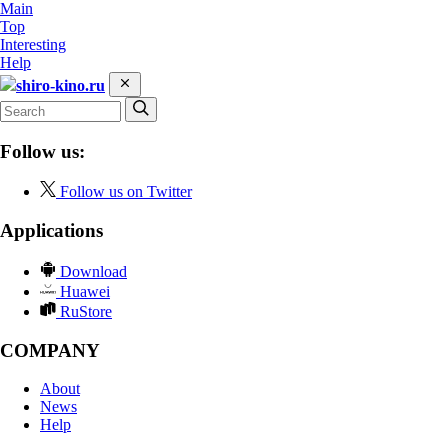
Main
Top
Interesting
Help
shiro-kino.ru
Follow us:
Follow us on Twitter
Applications
Download
Huawei
RuStore
COMPANY
About
News
Help