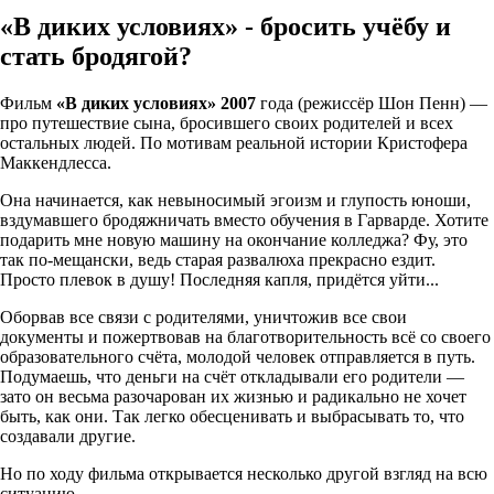
«В диких условиях» - бросить учёбу и
стать бродягой?
Фильм
«В диких условиях» 2007
года (режиссёр Шон Пенн) —
про путешествие сына, бросившего своих родителей и всех
остальных людей. По мотивам реальной истории Кристофера
Маккендлесса.
Она начинается, как невыносимый эгоизм и глупость юноши,
вздумавшего бродяжничать вместо обучения в Гарварде. Хотите
подарить мне новую машину на окончание колледжа? Фу, это
так по-мещански, ведь старая развалюха прекрасно ездит.
Просто плевок в душу! Последняя капля, придётся уйти...
Оборвав все связи с родителями, уничтожив все свои
документы и пожертвовав на благотворительность всё со своего
образовательного счёта, молодой человек отправляется в путь.
Подумаешь, что деньги на счёт откладывали его родители —
зато он весьма разочарован их жизнью и радикально не хочет
быть, как они. Так легко обесценивать и выбрасывать то, что
создавали другие.
Но по ходу фильма открывается несколько другой взгляд на всю
ситуацию.