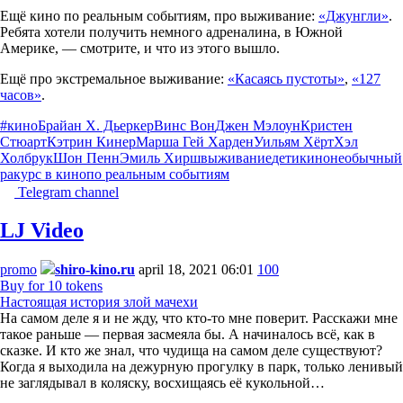
Ещё кино по реальным событиям, про выживание:
«Джунгли»
.
Ребята хотели получить немного адреналина, в Южной
Америке, — смотрите, и что из этого вышло.
Ещё про экстремальное выживание:
«Касаясь пустоты»
,
«127
часов»
.
#кино
Брайан Х. Дьеркер
Винс Вон
Джен Мэлоун
Кристен
Стюарт
Кэтрин Кинер
Марша Гей Харден
Уильям Хёрт
Хэл
Холбрук
Шон Пенн
Эмиль Хирш
выживание
дети
кино
необычный
ракурс в кино
по реальным событиям
Telegram channel
LJ Video
promo
shiro-kino.ru
april 18, 2021 06:01
100
Buy for 10 tokens
Настоящая история злой мачехи
На самом деле я и не жду, что кто-то мне поверит. Расскажи мне
такое раньше — первая засмеяла бы. А начиналось всё, как в
сказке. И кто же знал, что чудища на самом деле существуют?
Когда я выходила на дежурную прогулку в парк, только ленивый
не заглядывал в коляску, восхищаясь её кукольной…