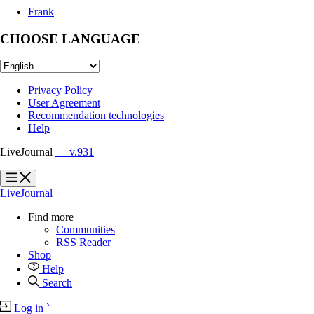
Frank
CHOOSE LANGUAGE
Privacy Policy
User Agreement
Recommendation technologies
Help
LiveJournal
— v.931
?
?
LiveJournal
Find more
Communities
RSS Reader
Shop
Help
Search
Log in
`