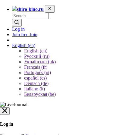
shiro-kino.ru
Log in
Join free
Join
English
(en)
English (en)
Русский (ru)
Українська (uk)
Français (fr)
Português (pt)
español (es)
Deutsch (de)
Italiano (it)
Беларуская (be)
Log in