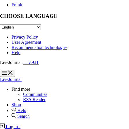
Frank
CHOOSE LANGUAGE
Privacy Policy
User Agreement
Recommendation technologies
Help
LiveJournal
— v.931
?
?
LiveJournal
Find more
Communities
RSS Reader
Shop
Help
Search
Log in
`