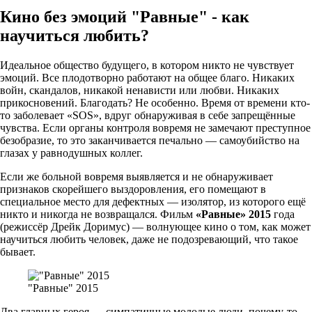
Кино без эмоций "Равные" - как
научиться любить?
Идеальное общество будущего, в котором никто не чувствует
эмоций. Все плодотворно работают на общее благо. Никаких
войн, скандалов, никакой ненависти или любви. Никаких
прикосновений. Благодать? Не особенно. Время от времени кто-
то заболевает «SOS», вдруг обнаруживая в себе запрещённые
чувства. Если органы контроля вовремя не замечают преступное
безобразие, то это заканчивается печально — самоубийство на
глазах у равнодушных коллег.
Если же больной вовремя выявляется и не обнаруживает
признаков скорейшего выздоровления, его помещают в
специальное место для дефектных — изолятор, из которого ещё
никто и никогда не возвращался. Фильм
«Равные» 2015
года
(режиссёр Дрейк Доримус) — волнующее кино о том, как может
научиться любить человек, даже не подозревающий, что такое
бывает.
"Равные" 2015
Два главных героя — симпатичные молодые люди, почему-то