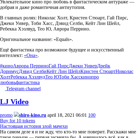
Увлекательное кино про любовь в фантастическом антураже —
добрая и даже романтичная антиутопия.
В главных ролях: Николас Холт, Кристен Стюарт, Гай Пирс,
Джеки Уивер, Тоби Хасс, Дэвид Селби, Кейт Лин Шейл,
Ребекка Хэзлвуд, Тео Ю, Аврора Перрино.
Оригинальное название: «Equals».
Ещё фантастика про возможное будущее и искусственный
интеллект:
«Она»
.
#кино
Аврора Перрино
Гай Пирс
Джеки Уивер
Дрейк
Доримус
Дэвид Селби
Кейт Лин Шейл
Кристен Стюарт
Николас
Холт
Ребекка Хэзлвуд
Тео Ю
Тоби Хасс
кино
про
любовь
фантастика
Telegram channel
LJ Video
promo
shiro-kino.ru
april 18, 2021 06:01
100
Buy for 10 tokens
Настоящая история злой мачехи
На самом деле я и не жду, что кто-то мне поверит. Расскажи мне
такое раньше — первая засмеяла бы. А начиналось всё, как в