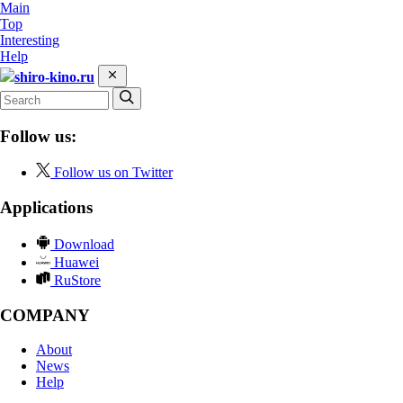
Main
Top
Interesting
Help
shiro-kino.ru
Follow us:
Follow us on Twitter
Applications
Download
Huawei
RuStore
COMPANY
About
News
Help