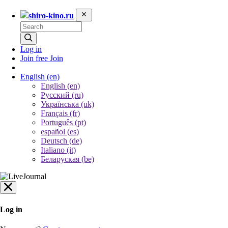
shiro-kino.ru
Log in
Join free
Join
English
(en)
English (en)
Русский (ru)
Українська (uk)
Français (fr)
Português (pt)
español (es)
Deutsch (de)
Italiano (it)
Беларуская (be)
Log in