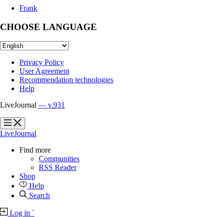
Frank
CHOOSE LANGUAGE
Privacy Policy
User Agreement
Recommendation technologies
Help
LiveJournal
— v.931
?
?
LiveJournal
Find more
Communities
RSS Reader
Shop
Help
Search
Log in
`