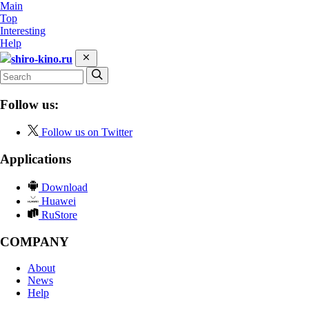
Main
Top
Interesting
Help
shiro-kino.ru
Follow us:
Follow us on Twitter
Applications
Download
Huawei
RuStore
COMPANY
About
News
Help