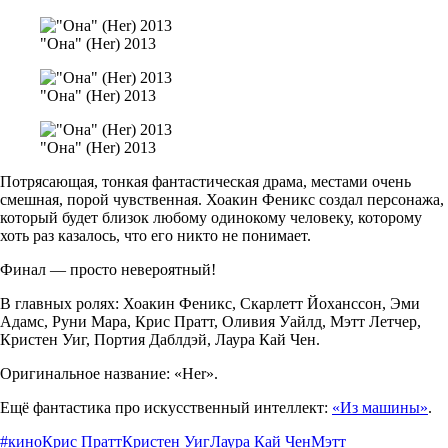
"Она" (Her) 2013
"Она" (Her) 2013
"Она" (Her) 2013
Потрясающая, тонкая фантастическая драма, местами очень
смешная, порой чувственная. Хоакин Феникс создал персонажа,
который будет близок любому одинокому человеку, которому
хоть раз казалось, что его никто не понимает.
Финал — просто невероятный!
В главных ролях: Хоакин Феникс, Скарлетт Йоханссон, Эми
Адамс, Руни Мара, Крис Пратт, Оливия Уайлд, Мэтт Летчер,
Кристен Уиг, Портия Даблдэй, Лаура Кай Чен.
Оригинальное название: «Her».
Ещё фантастика про искусственный интеллект:
«Из машины»
.
#кино
Крис Пратт
Кристен Уиг
Лаура Кай Чен
Мэтт