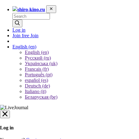
shiro-kino.ru
Log in
Join free
Join
English
(en)
English (en)
Русский (ru)
Українська (uk)
Français (fr)
Português (pt)
español (es)
Deutsch (de)
Italiano (it)
Беларуская (be)
Log in