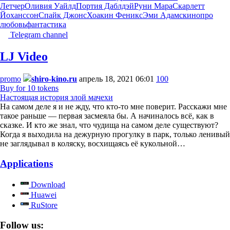
Летчер
Оливия Уайлд
Портия Даблдэй
Руни Мара
Скарлетт
Йоханссон
Спайк Джонс
Хоакин Феникс
Эми Адамс
кино
про
любовь
фантастика
Telegram channel
LJ Video
promo
shiro-kino.ru
апрель 18, 2021 06:01
100
Buy for 10 tokens
Настоящая история злой мачехи
На самом деле я и не жду, что кто-то мне поверит. Расскажи мне
такое раньше — первая засмеяла бы. А начиналось всё, как в
сказке. И кто же знал, что чудища на самом деле существуют?
Когда я выходила на дежурную прогулку в парк, только ленивый
не заглядывал в коляску, восхищаясь её кукольной…
Applications
Download
Huawei
RuStore
Follow us: