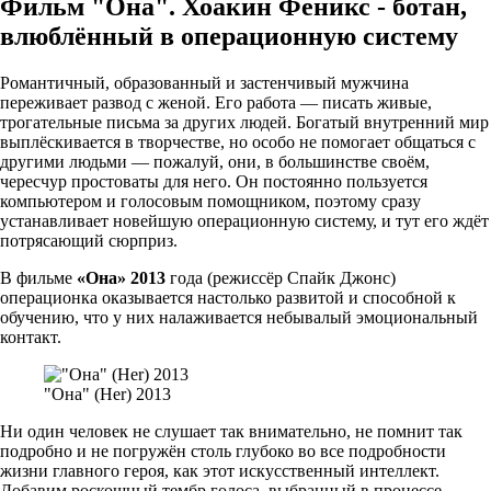
Фильм "Она". Хоакин Феникс - ботан,
влюблённый в операционную систему
Романтичный, образованный и застенчивый мужчина
переживает развод с женой. Его работа — писать живые,
трогательные письма за других людей. Богатый внутренний мир
выплёскивается в творчестве, но особо не помогает общаться с
другими людьми — пожалуй, они, в большинстве своём,
чересчур простоваты для него. Он постоянно пользуется
компьютером и голосовым помощником, поэтому сразу
устанавливает новейшую операционную систему, и тут его ждёт
потрясающий сюрприз.
В фильме
«Она» 2013
года (режиссёр Спайк Джонс)
операционка оказывается настолько развитой и способной к
обучению, что у них налаживается небывалый эмоциональный
контакт.
"Она" (Her) 2013
Ни один человек не слушает так внимательно, не помнит так
подробно и не погружён столь глубоко во все подробности
жизни главного героя, как этот искусственный интеллект.
Добавим роскошный тембр голоса, выбранный в процессе