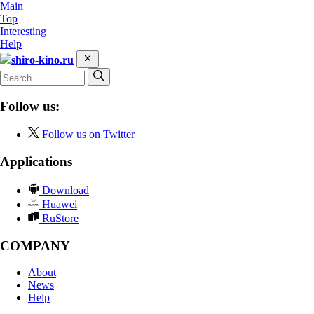
Main
Top
Interesting
Help
shiro-kino.ru
Follow us:
Follow us on Twitter
Applications
Download
Huawei
RuStore
COMPANY
About
News
Help