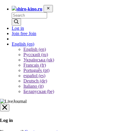
shiro-kino.ru
Log in
Join free
Join
English
(en)
English (en)
Русский (ru)
Українська (uk)
Français (fr)
Português (pt)
español (es)
Deutsch (de)
Italiano (it)
Беларуская (be)
Log in