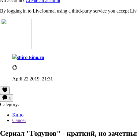
No account?
Create an account
By logging in to LiveJournal using a third-party service you accept Li
shiro-kino.ru
April 22 2019, 21:31
4
Category:
Кино
Cancel
Сериал "Годунов" - краткий, но зачетны