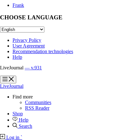
Frank
CHOOSE LANGUAGE
Privacy Policy
User Agreement
Recommendation technologies
Help
LiveJournal
— v.931
?
?
LiveJournal
Find more
Communities
RSS Reader
Shop
Help
Search
Log in
`