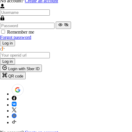
No account?
Create an account
Remember me
Forgot password
Log in
Log in
Login with Sber ID
QR code