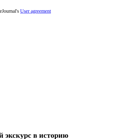
veJournal's
User agreement
й экскурс в историю