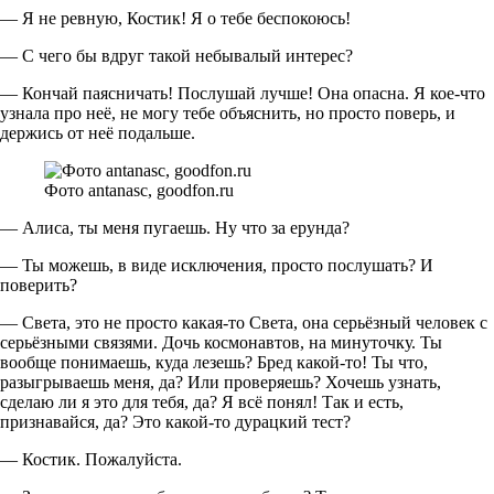
— Я не ревную, Костик! Я о тебе беспокоюсь!
— С чего бы вдруг такой небывалый интерес?
— Кончай паясничать! Послушай лучше! Она опасна. Я кое-что
узнала про неё, не могу тебе объяснить, но просто поверь, и
держись от неё подальше.
Фото antanasc, goodfon.ru
— Алиса, ты меня пугаешь. Ну что за ерунда?
— Ты можешь, в виде исключения, просто послушать? И
поверить?
— Света, это не просто какая-то Света, она серьёзный человек с
серьёзными связями. Дочь космонавтов, на минуточку. Ты
вообще понимаешь, куда лезешь? Бред какой-то! Ты что,
разыгрываешь меня, да? Или проверяешь? Хочешь узнать,
сделаю ли я это для тебя, да? Я всё понял! Так и есть,
признавайся, да? Это какой-то дурацкий тест?
— Костик. Пожалуйста.