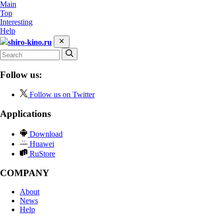
Main
Top
Interesting
Help
shiro-kino.ru
Follow us:
Follow us on Twitter
Applications
Download
Huawei
RuStore
COMPANY
About
News
Help