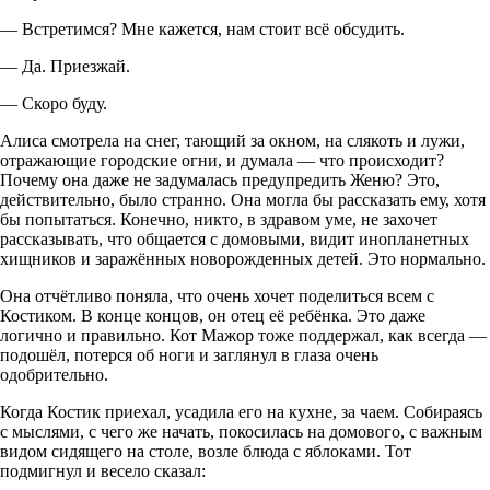
— Встретимся? Мне кажется, нам стоит всё обсудить.
— Да. Приезжай.
— Скоро буду.
Алиса смотрела на снег, тающий за окном, на слякоть и лужи,
отражающие городские огни, и думала — что происходит?
Почему она даже не задумалась предупредить Женю? Это,
действительно, было странно. Она могла бы рассказать ему, хотя
бы попытаться. Конечно, никто, в здравом уме, не захочет
рассказывать, что общается с домовыми, видит инопланетных
хищников и заражённых новорожденных детей. Это нормально.
Она отчётливо поняла, что очень хочет поделиться всем с
Костиком. В конце концов, он отец её ребёнка. Это даже
логично и правильно. Кот Мажор тоже поддержал, как всегда —
подошёл, потерся об ноги и заглянул в глаза очень
одобрительно.
Когда Костик приехал, усадила его на кухне, за чаем. Собираясь
с мыслями, с чего же начать, покосилась на домового, с важным
видом сидящего на столе, возле блюда с яблоками. Тот
подмигнул и весело сказал: