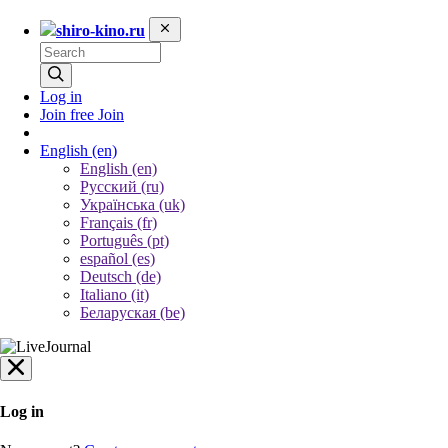
shiro-kino.ru
Log in
Join free
Join
English
(en)
English (en)
Русский (ru)
Українська (uk)
Français (fr)
Português (pt)
español (es)
Deutsch (de)
Italiano (it)
Беларуская (be)
Log in