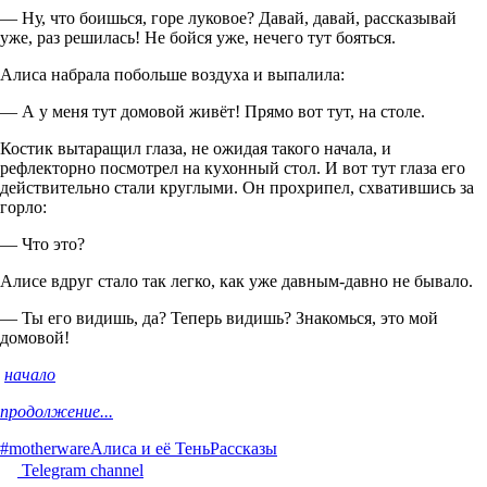
— Ну, что боишься, горе луковое? Давай, давай, рассказывай
уже, раз решилась! Не бойся уже, нечего тут бояться.
Алиса набрала побольше воздуха и выпалила:
— А у меня тут домовой живёт! Прямо вот тут, на столе.
Костик вытаращил глаза, не ожидая такого начала, и
рефлекторно посмотрел на кухонный стол. И вот тут глаза его
действительно стали круглыми. Он прохрипел, схватившись за
горло:
— Что это?
Алисе вдруг стало так легко, как уже давным-давно не бывало.
— Ты его видишь, да? Теперь видишь? Знакомься, это мой
домовой!
начало
продолжение...
#motherware
Алиса и её Тень
Рассказы
Telegram channel