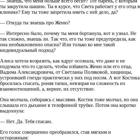
— Знаешь, что меня больше всего бесит? Тот парень, с которым
ты закрутила шашни. Ты в курсе, что Света работает у его отца в
клинике? Ему ты тоже запретила иметь с ней дело, да?
— Откуда ты знаешь про Женю?
— Интересно было, почему ты меня бортанула, вот и узнал. Не
так сложно, знаешь ли. Так что, его ты тоже предупредила, как
она необыкновенно опасна? Или только ко мне такой
индивидуальный подход?
Алиса хотела возразить, как вдруг осознала, что даже и не
подумала что-то сделать, чтобы избавить Женю или его отца,
Вадима Александровича, от Светланы Поляковой, хищницы,
устроившей гнездо практически у них под носом. А вот Костика
бросилась спасать, роняя тапки, невзирая на сложность их
взаимоотношений, а, вернее, их отсутствие.
Она молчала, собираясь с мыслями. Костик тоже молчал, но она
слышала его дыхание в телефонной трубке. Потом она коротко
выдохнула:
— Нет. Да. Тебя спасаю.
Его голос совершенно преобразился, став мягким и
осторожным: