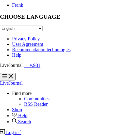
Frank
CHOOSE LANGUAGE
Privacy Policy
User Agreement
Recommendation technologies
Help
LiveJournal
— v.931
?
?
LiveJournal
Find more
Communities
RSS Reader
Shop
Help
Search
Log in
`