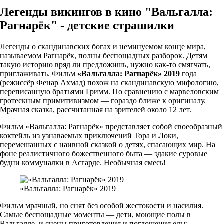
Легенды викингов в кино "Вальгалла:
Рагнарёк" - детские страшилки
Легенды о скандинавских богах и неминуемом конце мира,
называемом Рагнарёк, полны беспощадных разборок. Детям
такую историю вряд ли предложишь, нужно как-то смягчать,
приглаживать. Фильм
«Вальгалла: Рагнарёк» 2019
года
(режиссёр Фенар Ахмад) похож на скандинавскую мифологию,
переписанную братьями Гримм. По сравнению с марвеловским
гротескным примитивизмом — гораздо ближе к оригиналу.
Мрачная сказка, рассчитанная на зрителей около 12 лет.
Фильм «Вальгалла: Рагнарёк» представляет собой своеобразный
коктейль из узнаваемых приключений Тора и Локи,
перемешанных с наивной сказкой о детях, спасающих мир. На
фоне реалистичного божественного быта — эдакие суровые
будни коммуналки в Асгарде. Необычная смесь!
«Вальгалла: Рагнарёк» 2019
Фильм мрачный, но снят без особой жестокости и насилия.
Самые беспощадные моменты — дети, моющие полы в
Вальгалле, и сцены приготовления и поглощения еды: