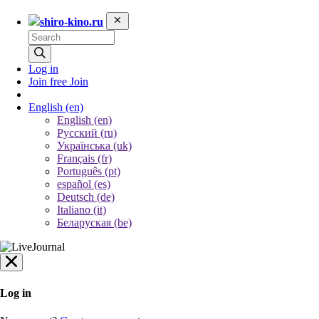
shiro-kino.ru
Log in
Join free
Join
English
(en)
English (en)
Русский (ru)
Українська (uk)
Français (fr)
Português (pt)
español (es)
Deutsch (de)
Italiano (it)
Беларуская (be)
Log in