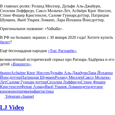
В главных ролях: Роланд Мюллер, Дульфи Аль-Джабури,
Сесилия Лоффредо, Саксо Мольтке-Лет, Асбьёрн Крог Ниссен,
Стине Фишер Кристенсен, Саломе Гуннарсдоттир, Патриция
Шуманн, Якоб Ульрик Ломанн, Лара Йоханна Йонсдоттир.
Оригинальное название: «Valhalla».
В РФ на больших экранах с 30 января 2020 года! Хотите купить
билет
?
Ещё беспощадная пародия
«Тор: Рагнарёк»
,
великолепный исторический сериал про Рагнара Ладброка и его
детей
«Викинги»
.
#кино
Асбьёрн Крог Ниссен
Дульфи Аль-Джабури
Лара Йоханна
Йонсдоттир
Патриция Шуманн
Роланд Мюллер
Саксо Мольтке-
Лет
Саломе Гуннарсдоттир
Сесилия Лоффредо
Стине Фишер
Кристенсен
Фенар Ахмад
Якоб Ульрик Ломанн
дети
детское
кино
кино
премьера
фантастика
Telegram channel
LJ Video