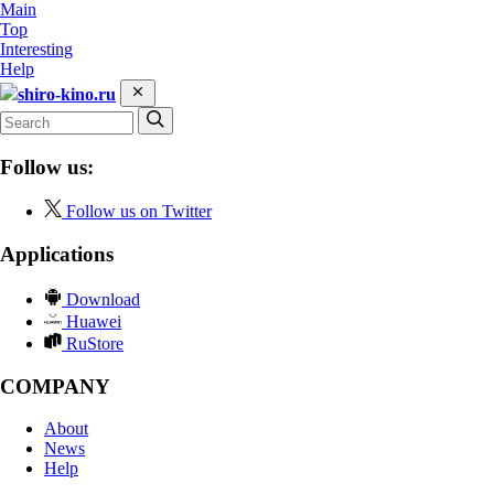
Main
Top
Interesting
Help
shiro-kino.ru
Follow us:
Follow us on Twitter
Applications
Download
Huawei
RuStore
COMPANY
About
News
Help