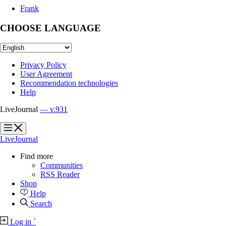
Frank
CHOOSE LANGUAGE
Privacy Policy
User Agreement
Recommendation technologies
Help
LiveJournal
— v.931
?
?
LiveJournal
Find more
Communities
RSS Reader
Shop
Help
Search
Log in
`