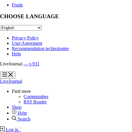
Frank
CHOOSE LANGUAGE
Privacy Policy
User Agreement
Recommendation technologies
Help
LiveJournal
— v.931
?
?
LiveJournal
Find more
Communities
RSS Reader
Shop
Help
Search
Log in
`