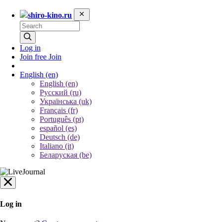
shiro-kino.ru
Log in
Join free
Join
English
(en)
English (en)
Русский (ru)
Українська (uk)
Français (fr)
Português (pt)
español (es)
Deutsch (de)
Italiano (it)
Беларуская (be)
Log in