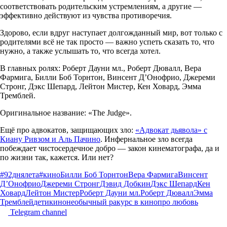
соответствовать родительским устремлениям, а другие —
эффективно действуют из чувства противоречия.
Здорово, если вдруг наступает долгожданный мир, вот только с
родителями всё не так просто — важно успеть сказать то, что
нужно, а также услышать то, что всегда хотел.
В главных ролях: Роберт Дауни мл., Роберт Дювалл, Вера
Фармига, Билли Боб Торнтон, Винсент Д’Онофрио, Джереми
Стронг, Дэкс Шепард, Лейтон Мистер, Кен Ховард, Эмма
Тремблей.
Оригинальное название: «The Judge».
Ещё про адвокатов, защищающих зло:
«Адвокат дьявола» с
Киану Ривзом и Аль Пачино
. Инфернальное зло всегда
побеждает чистосердечное добро — закон кинематографа, да и
по жизни так, кажется. Или нет?
#92днялета
#кино
Билли Боб Торнтон
Вера Фармига
Винсент
Д’Онофрио
Джереми Стронг
Дэвид Добкин
Дэкс Шепард
Кен
Ховард
Лейтон Мистер
Роберт Дауни мл.
Роберт Дювалл
Эмма
Тремблей
дети
кино
необычный ракурс в кино
про любовь
Telegram channel