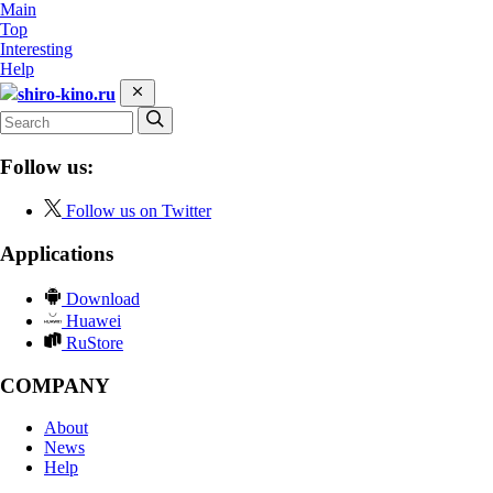
Main
Top
Interesting
Help
shiro-kino.ru
Follow us:
Follow us on Twitter
Applications
Download
Huawei
RuStore
COMPANY
About
News
Help