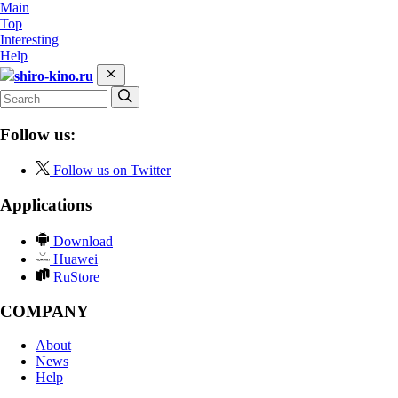
Main
Top
Interesting
Help
shiro-kino.ru
Follow us:
Follow us on Twitter
Applications
Download
Huawei
RuStore
COMPANY
About
News
Help