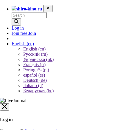
shiro-kino.ru
Log in
Join free
Join
English
(en)
English (en)
Русский (ru)
Українська (uk)
Français (fr)
Português (pt)
español (es)
Deutsch (de)
Italiano (it)
Беларуская (be)
Log in