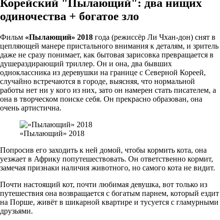
Корейский "Пылающий": два нищих
одиночества + богатое зло
Фильм
«Пылающий» 2018
года (режиссёр Ли Чхан-дон) снят в
цепляющей манере пристального внимания к деталям, и зритель
даже не сразу понимает, как бытовая зарисовка превращается в
душераздирающий триллер. Он и она, два бывших
одноклассника из деревушки на границе с Северной Кореей,
случайно встречаются в городе, выясняя, что нормальной
работы нет ни у кого из них, зато он намерен стать писателем, а
она в творческом поиске себя. Он прекрасно образован, она
очень артистична.
«Пылающий» 2018
Попросив его заходить к ней домой, чтобы кормить кота, она
уезжает в Африку попутешествовать. Он ответственно кормит,
замечая признаки наличия животного, но самого кота не видит.
Почти настоящий кот, почти любимая девушка, вот только из
путешествия она возвращается с богатым парнем, который ездит
на Порше, живёт в шикарной квартире и тусуется с гламурными
друзьями.