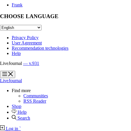
Frank
CHOOSE LANGUAGE
Privacy Policy
User Agreement
Recommendation technologies
Help
LiveJournal
— v.931
?
?
LiveJournal
Find more
Communities
RSS Reader
Shop
Help
Search
Log in
`