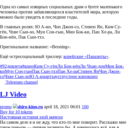
Одна из самых изящных социальных драм о бунте маленького
человека против забавляющихся властителей мира, которую
можно было увидеть в последние годы.
В главных ролях: Ю А-ин, Чон Джон-со, Стивен Ян, Ким Су-
гён, Чхве Сын-хо, Мун Сон-гын, Мин Бок-ки, Пан Хе-ра, Ли
Бон-нён, Пак Сын-тхэ.
Оригинальное название: «Beoning».
Ещё остросоциальный триллер:
корейские «Паразиты»
.
#92днялета
#кино
Ким Су-гён
Ли Бон-нён
Ли Чхан-дон
Мин Бок-
ки
Мун Сон-гын
Пак Сын-тхэ
Пан Хе-ра
Стивен Ян
Чон Джон-
со
Чхве Сын-хо
Ю А-ин
артхаус
грустное кино
кино
Telegram channel
LJ Video
promo
shiro-kino.ru
april 18, 2021 06:01
100
Buy for 10 tokens
Настоящая история злой мачехи
На самом деле я и не жду, что кто-то мне поверит. Расскажи мне
такое раньше — первая засмеяла бы. А начиналось всё, как в