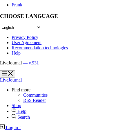
Frank
CHOOSE LANGUAGE
Privacy Policy
User Agreement
Recommendation technologies
Help
LiveJournal
— v.931
?
?
LiveJournal
Find more
Communities
RSS Reader
Shop
Help
Search
Log in
`