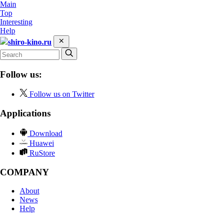
Main
Top
Interesting
Help
shiro-kino.ru
Follow us:
Follow us on Twitter
Applications
Download
Huawei
RuStore
COMPANY
About
News
Help