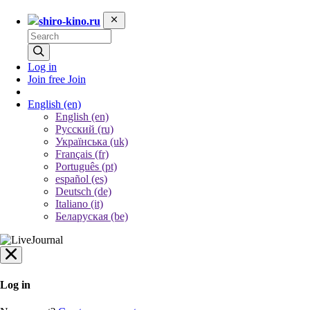
shiro-kino.ru
Log in
Join free
Join
English
(en)
English (en)
Русский (ru)
Українська (uk)
Français (fr)
Português (pt)
español (es)
Deutsch (de)
Italiano (it)
Беларуская (be)
Log in