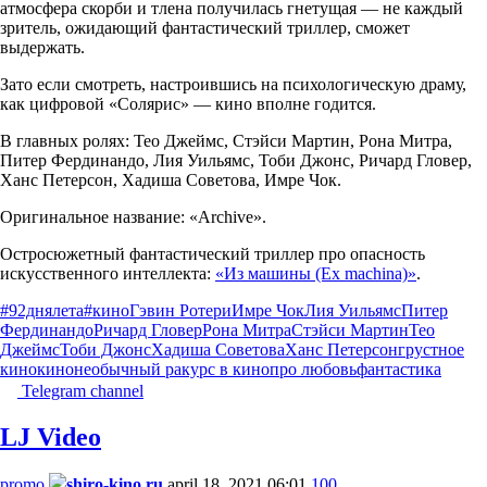
атмосфера скорби и тлена получилась гнетущая — не каждый
зритель, ожидающий фантастический триллер, сможет
выдержать.
Зато если смотреть, настроившись на психологическую драму,
как цифровой «Солярис» — кино вполне годится.
В главных ролях: Тео Джеймс, Стэйси Мартин, Рона Митра,
Питер Фердинандо, Лия Уильямс, Тоби Джонс, Ричард Гловер,
Ханс Петерсон, Хадиша Советова, Имре Чок.
Оригинальное название: «Archive».
Остросюжетный фантастический триллер про опасность
искусcтвенного интеллекта:
«Из машины (Ex machina)»
.
#92днялета
#кино
Гэвин Ротери
Имре Чок
Лия Уильямс
Питер
Фердинандо
Ричард Гловер
Рона Митра
Стэйси Мартин
Тео
Джеймс
Тоби Джонс
Хадиша Советова
Ханс Петерсон
грустное
кино
кино
необычный ракурс в кино
про любовь
фантастика
Telegram channel
LJ Video
promo
shiro-kino.ru
april 18, 2021 06:01
100