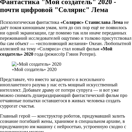
Фантастика "Мой создатель" 2020 -
почти цифровой "Солярис" Лема
Психологическая фантастика
«Солярис» Станислава Лема
не
даёт покоя киношным умам, хотя до сих пор ещё не появилось
ни одной экранизации, где помимо так или иначе переданных
переживаний исследователей ощутимо и толково присутствовал
бы сам объект — «исполняющий желания» Океан. Любопытной
аллюзией на тему «Соляриса» стал новый фильм
«Мой
создатель» 2020
года (режиссёр Гэвин Ротери).
«Мой создатель» 2020
Представьте, что вместо загадочного и всесильного
инопланетного разума у нас есть мощный искусственный
интеллект. Добавьте драму от потери супруга — и вот уже
можно снимать душераздирающий фантастический фильм про
отчаянные попытки оставшегося в живых человека создать
суррогат счастья.
Главный герой — конструктор роботов, придумавший залить
сознание погибшей жены, хранимое в специальном архиве, в
придуманную им машину с нейросетью, устроенную сходно с
человеческим мозгом.