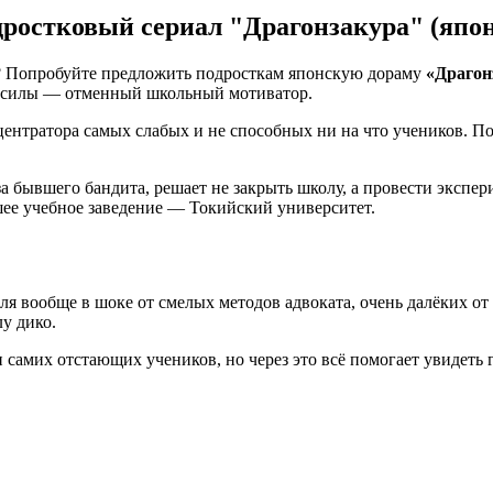
ростковый сериал "Драгонзакура" (япон
? Попробуйте предложить подросткам японскую дораму
«Драгон
ои силы — отменный школьный мотиватор.
ентратора самых слабых и не способных ни на что учеников. По
за бывшего бандита, решает не закрыть школу, а провести экспе
шее учебное заведение — Токийский университет.
еля вообще в шоке от смелых методов адвоката, очень далёких о
лу дико.
самих отстающих учеников, но через это всё помогает увидеть гл