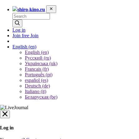
shiro-kino.ru
Log in
Join free
Join
English
(en)
English (en)
Русский (ru)
Українська (uk)
Français (fr)
Português (pt)
español (es)
Deutsch (de)
Italiano (it)
Беларуская (be)
Log in