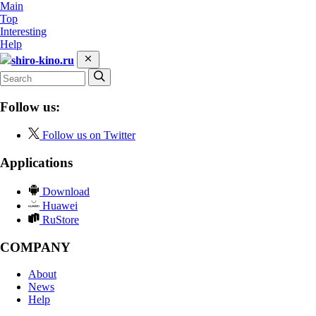
Main
Top
Interesting
Help
shiro-kino.ru
Follow us:
Follow us on Twitter
Applications
Download
Huawei
RuStore
COMPANY
About
News
Help