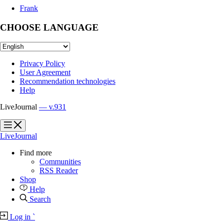
Frank
CHOOSE LANGUAGE
Privacy Policy
User Agreement
Recommendation technologies
Help
LiveJournal
— v.931
?
?
LiveJournal
Find more
Communities
RSS Reader
Shop
Help
Search
Log in
`