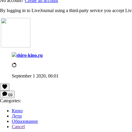
No account?
Create an account
By logging in to LiveJournal using a third-party service you accept Li
shiro-kino.ru
September 1 2020, 06:01
69
Categories:
Кино
Дети
Образование
Cancel