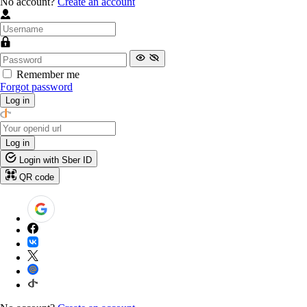
No account?
Create an account
Remember me
Forgot password
Log in
Log in
Login with Sber ID
QR code