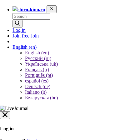
shiro-kino.ru
Log in
Join free
Join
English
(en)
English (en)
Русский (ru)
Українська (uk)
Français (fr)
Português (pt)
español (es)
Deutsch (de)
Italiano (it)
Беларуская (be)
Log in