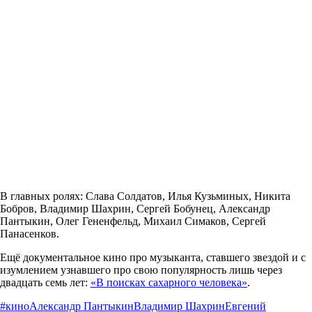
В главных ролях: Слава Солдатов, Илья Кузьминых, Никита
Бобров, Владимир Шахрин, Сергей Бобунец, Александр
Пантыкин, Олег Гененфельд, Михаил Симаков, Сергей
Панасенков.
Ещё документальное кино про музыканта, ставшего звездой и с
изумлением узнавшего про свою популярность лишь через
двадцать семь лет:
«В поисках сахарного человека»
.
#кино
Александр Пантыкин
Владимир Шахрин
Евгений