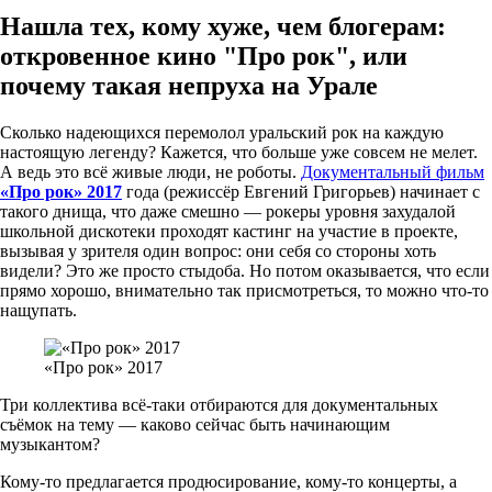
Нашла тех, кому хуже, чем блогерам:
откровенное кино "Про рок", или
почему такая непруха на Урале
Сколько надеющихся перемолол уральский рок на каждую
настоящую легенду? Кажется, что больше уже совсем не мелет.
А ведь это всё живые люди, не роботы.
Документальный фильм
«Про рок» 2017
года (режиссёр Евгений Григорьев) начинает с
такого днища, что даже смешно — рокеры уровня захудалой
школьной дискотеки проходят кастинг на участие в проекте,
вызывая у зрителя один вопрос: они себя со стороны хоть
видели? Это же просто стыдоба. Но потом оказывается, что если
прямо хорошо, внимательно так присмотреться, то можно что-то
нащупать.
«Про рок» 2017
Три коллектива всё-таки отбираются для документальных
съёмок на тему — каково сейчас быть начинающим
музыкантом?
Кому-то предлагается продюсирование, кому-то концерты, а