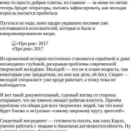
кому-то просто добрые советы, но главное — за ними по пятам
теперь бродят операторы, пытаясь зафиксировать, как молодая
поросль пытается пробиться.
Пугаться не надо, кино щедро украшено песнями уже
состоявшихся исполнителей, которые и были в
импровизированном жюри.
«Про рок» 2017
Из ироничной история постепенно становится серьёзной и даже
неожиданно глубокой, раскрывая проблемы современной
творческой молодёжи. Молодой — это не в плане возраста, там
некоторым уже тридцатник, но они как дети, ей богу. Скорее —
молодой специалист: уже вроде работает, а толку пока не
наблюдается.
И вот такой документальный, суровый взгляд со стороны
открывает, что же именно мешает ребятам взлететь. Причём
проблема эта общая для всех творческих людей, так что кино
будет близко и актуально «самому широкому кругу зрителей».
Секретный ингредиент — готовность пахать, как папа Карло,
умение работать с людьми и банальная договороспособность. Ну