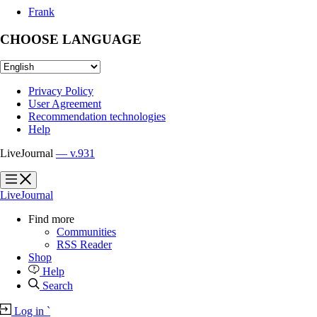
Frank
CHOOSE LANGUAGE
Privacy Policy
User Agreement
Recommendation technologies
Help
LiveJournal
— v.931
?
?
LiveJournal
Find more
Communities
RSS Reader
Shop
Help
Search
Log in
`