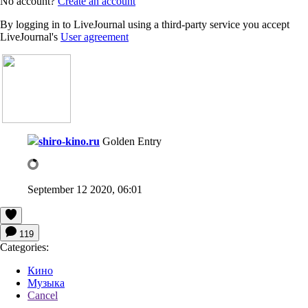
No account?
Create an account
By logging in to LiveJournal using a third-party service you accept
LiveJournal's
User agreement
shiro-kino.ru
Golden Entry
September 12 2020, 06:01
119
Categories:
Кино
Музыка
Cancel