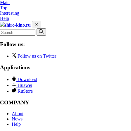
Main
Top
Interesting
Help
shiro-kino.ru
Follow us:
Follow us on Twitter
Applications
Download
Huawei
RuStore
COMPANY
About
News
Help