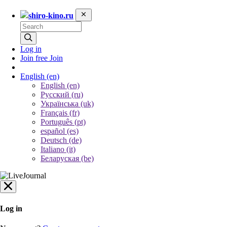
shiro-kino.ru
Log in
Join free
Join
English
(en)
English (en)
Русский (ru)
Українська (uk)
Français (fr)
Português (pt)
español (es)
Deutsch (de)
Italiano (it)
Беларуская (be)
Log in