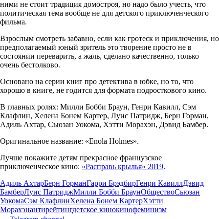
ними не стоит традиция домостроя, но надо было учесть, что
политическая тема вообще не для детского приключенческого
фильма.
Взрослым смотреть забавно, если как гротеск и приключения, но
предполагаемый юный зритель это творение просто не в
состоянии переварить, а жаль, сделано качественно, только
очень бестолково.
Основано на серии книг про детектива в юбке, но то, что
хорошо в книге, не годится для формата подросткового кино.
В главных ролях: Милли Бобби Браун, Генри Кавилл, Сэм
Клафлин, Хелена Бонем Картер, Луис Патридж, Берн Горман,
Адиль Ахтар, Сьюзан Уокома, Хэтти Морахэн, Дэвид Бамбер.
Оригинальное название: «Enola Holmes».
Лучше покажите детям прекрасное французское
приключенческое кино:
«Расправь крылья» 2019
.
Адиль Ахтар
Берн Горман
Гарри Брэдбир
Генри Кавилл
Дэвид
Бамбер
Луис Патридж
Милли Бобби Браун
Общество
Сьюзан
Уокома
Сэм Клафлин
Хелена Бонем Картер
Хэтти
Морахэн
антирейтинг
детское кино
кино
феминизм