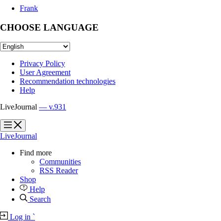
Frank
CHOOSE LANGUAGE
Privacy Policy
User Agreement
Recommendation technologies
Help
LiveJournal
— v.931
?
?
LiveJournal
Find more
Communities
RSS Reader
Shop
Help
Search
Log in
`