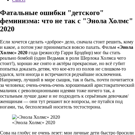
Фатальные ошибки "детского"
феминизма: что не так с "Энола Холмс"
2020
Если хочется сделать «доброе» дело, сначала стоит решить, кому
и какое, а потом уже приниматься вовсю пахать. Фильм
«Энола
Холмс» 2020
года (режиссёр Гарри Брэдбир) мог бы стать
реально бомбой (один Ведьмак в роли Шерлока Холмса чего
стоит!), хорошо же снято и актёры прекрасные, но всё губит
попытка доказать детям, что кое-кто из полов не слишком-то
удался, хотя иногда и встречаются редчайшие исключения.
Например, лучший в мире сыщик, так и быть, почти почитается
за человека; очень-очень-очень хорошенький аристократический
мальчик с революционными идеями тоже ничего так, а
остальным лучше даже и не подходить к серьёзным девочкам/
женщинам — они тут решают все вопросы, не путайся под
ногами, ты, бесполезный носитель тестостерона.
«Энола Холмс» 2020
Сова на глобус не очень лезет: мои личные дети быстро бросили