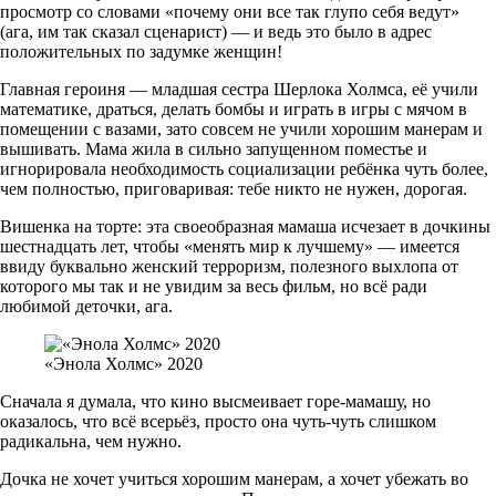
просмотр со словами «почему они все так глупо себя ведут»
(ага, им так сказал сценарист) — и ведь это было в адрес
положительных по задумке женщин!
Главная героиня — младшая сестра Шерлока Холмса, её учили
математике, драться, делать бомбы и играть в игры с мячом в
помещении с вазами, зато совсем не учили хорошим манерам и
вышивать. Мама жила в сильно запущенном поместье и
игнорировала необходимость социализации ребёнка чуть более,
чем полностью, приговаривая: тебе никто не нужен, дорогая.
Вишенка на торте: эта своеобразная мамаша исчезает в дочкины
шестнадцать лет, чтобы «менять мир к лучшему» — имеется
ввиду буквально женский терроризм, полезного выхлопа от
которого мы так и не увидим за весь фильм, но всё ради
любимой деточки, ага.
«Энола Холмс» 2020
Сначала я думала, что кино высмеивает горе-мамашу, но
оказалось, что всё всерьёз, просто она чуть-чуть слишком
радикальна, чем нужно.
Дочка не хочет учиться хорошим манерам, а хочет убежать во