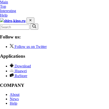
Main
Top
Interesting
Help
shiro-kino.ru
Follow us:
Follow us on Twitter
Applications
Download
Huawei
RuStore
COMPANY
About
News
Help