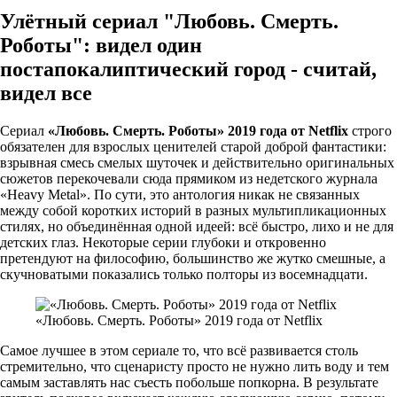
Улётный сериал "Любовь. Смерть.
Роботы": видел один
постапокалиптический город - считай,
видел все
Сериал
«Любовь. Смерть. Роботы» 2019 года от Netflix
строго
обязателен для взрослых ценителей старой доброй фантастики:
взрывная смесь смелых шуточек и действительно оригинальных
сюжетов перекочевали сюда прямиком из недетского журнала
«Heavy Metal». По сути, это антология никак не связанных
между собой коротких историй в разных мультипликационных
стилях, но объединённая одной идеей: всё быстро, лихо и не для
детских глаз. Некоторые серии глубоки и откровенно
претендуют на философию, большинство же жутко смешные, а
скучноватыми показались только полторы из восемнадцати.
«Любовь. Смерть. Роботы» 2019 года от Netflix
Самое лучшее в этом сериале то, что всё развивается столь
стремительно, что сценаристу просто не нужно лить воду и тем
самым заставлять нас съесть побольше попкорна. В результате