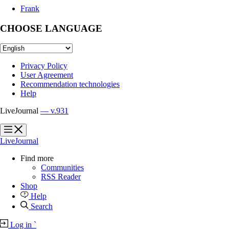
Frank
CHOOSE LANGUAGE
Privacy Policy
User Agreement
Recommendation technologies
Help
LiveJournal
— v.931
?
?
LiveJournal
Find more
Communities
RSS Reader
Shop
Help
Search
Log in
`