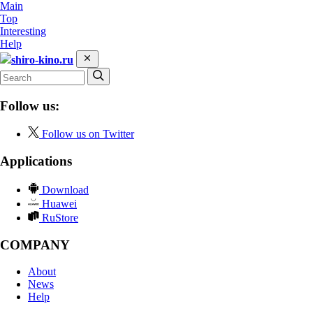
Main
Top
Interesting
Help
shiro-kino.ru
Follow us:
Follow us on Twitter
Applications
Download
Huawei
RuStore
COMPANY
About
News
Help