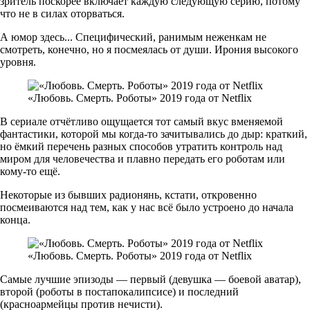
зритель поскорее включает каждую следующую серию, потому
что не в силах оторваться.
А юмор здесь... Специфический, ранимым неженкам не
смотреть, конечно, но я посмеялась от души. Ирония высокого
уровня.
«Любовь. Смерть. Роботы» 2019 года от Netflix
В сериале отчётливо ощущается тот самый вкус вменяемой
фантастики, которой мы когда-то зачитывались до дыр: краткий,
но ёмкий перечень разных способов утратить контроль над
миром для человечества и плавно передать его роботам или
кому-то ещё.
Некоторые из бывших радионянь, кстати, откровенно
посмеиваются над тем, как у нас всё было устроено до начала
конца.
«Любовь. Смерть. Роботы» 2019 года от Netflix
Самые лучшие эпизоды — первый (девушка — боевой аватар),
второй (роботы в постапокалипсисе) и последний
(красноармейцы против нечисти).