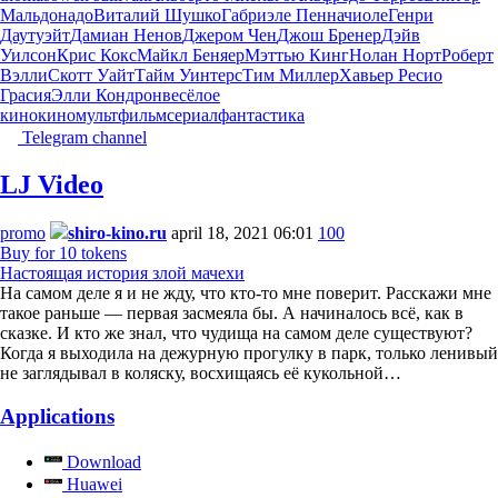
Мальдонадо
Виталий Шушко
Габриэле Пенначиоле
Генри
Даутуэйт
Дамиан Ненов
Джером Чен
Джош Бренер
Дэйв
Уилсон
Крис Кокс
Майкл Беняер
Мэттью Кинг
Нолан Норт
Роберт
Вэлли
Скотт Уайт
Тайм Уинтерс
Тим Миллер
Хавьер Ресио
Грасия
Элли Кондрон
весёлое
кино
кино
мультфильм
сериал
фантастика
Telegram channel
LJ Video
promo
shiro-kino.ru
april 18, 2021 06:01
100
Buy for 10 tokens
Настоящая история злой мачехи
На самом деле я и не жду, что кто-то мне поверит. Расскажи мне
такое раньше — первая засмеяла бы. А начиналось всё, как в
сказке. И кто же знал, что чудища на самом деле существуют?
Когда я выходила на дежурную прогулку в парк, только ленивый
не заглядывал в коляску, восхищаясь её кукольной…
Applications
Download
Huawei