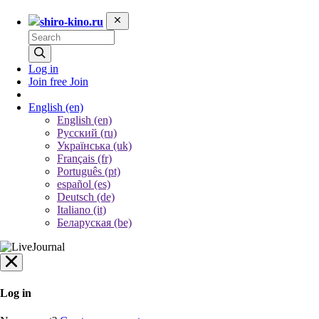
shiro-kino.ru
Log in
Join free
Join
English
(en)
English (en)
Русский (ru)
Українська (uk)
Français (fr)
Português (pt)
español (es)
Deutsch (de)
Italiano (it)
Беларуская (be)
Log in