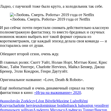
Ладно, с паучихой тоже было круто, а холодильник так себе.
«Любовь. Смерть. Роботы» 2019 года от Netflix
И раз сейчас почти перестали снимать действительно классную
полнометражную фантастику, то вместо бредовых и скучных
новинок можно выбрать вот такой формат сериала из
короткометражек, где каждый эпизод делала своя команда — и
постарались они от души.
Обещают второй сезон, очень жду.
В главных ролях: Скотт Уайт, Нолан Норт, Мэттью Кинг, Крис
Кокс, Тайм Уинтерс, Charlotte Hervieux, Майкл Беняер, Джош
Бренер, Элли Кондрон, Генри Даутуэйт.
Оригинальное название: «Love, Death & Robots».
Ещё любопытный и очень динамичный сериал на тему
фантастики в кино:
«Игра на выживание» 2020
.
#кино
István Zorkóczy
Léon Bérelle
Maxime Luère
Rémi
Kozyra
charlotte hervieux
dominique boidin
franck balson
jon yeo
oliver
thomas
owen sullivan
Альберто Миэльго
Альфредо Торрес
Виктор