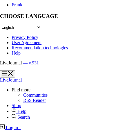
Frank
CHOOSE LANGUAGE
Privacy Policy
User Agreement
Recommendation technologies
Help
LiveJournal
— v.931
?
?
LiveJournal
Find more
Communities
RSS Reader
Shop
Help
Search
Log in
`