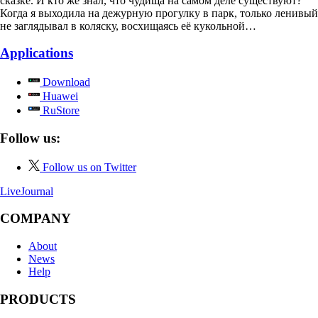
сказке. И кто же знал, что чудища на самом деле существуют?
Когда я выходила на дежурную прогулку в парк, только ленивый
не заглядывал в коляску, восхищаясь её кукольной…
Applications
Download
Huawei
RuStore
Follow us:
Follow us on Twitter
LiveJournal
COMPANY
About
News
Help
PRODUCTS