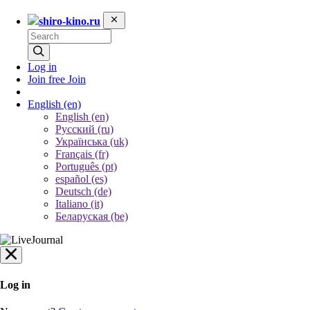
shiro-kino.ru
Log in
Join free
Join
English
(en)
English (en)
Русский (ru)
Українська (uk)
Français (fr)
Português (pt)
español (es)
Deutsch (de)
Italiano (it)
Беларуская (be)
Log in