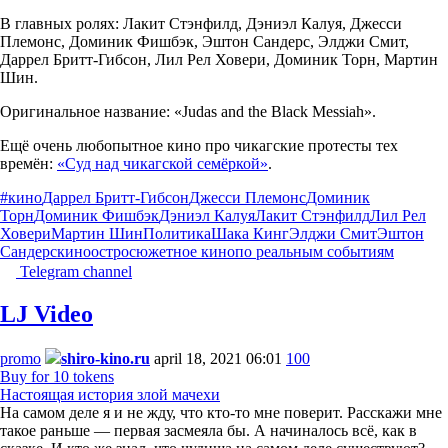
В главных ролях: Лакит Стэнфилд, Дэниэл Калуя, Джесси
Племонс, Доминик Фишбэк, Эштон Сандерс, Элджи Смит,
Даррел Бритт-Гибсон, Лил Рел Ховери, Доминик Торн, Мартин
Шин.
Оригинальное название: «Judas and the Black Messiah».
Ещё очень любопытное кино про чикагские протесты тех
времён:
«Суд над чикагской семёркой»
.
#кино
Даррел Бритт-Гибсон
Джесси Племонс
Доминик
Торн
Доминик Фишбэк
Дэниэл Калуя
Лакит Стэнфилд
Лил Рел
Ховери
Мартин Шин
Политика
Шака Кинг
Элджи Смит
Эштон
Сандерс
кино
остросюжетное кино
по реальным событиям
Telegram channel
LJ Video
promo
shiro-kino.ru
april 18, 2021 06:01
100
Buy for 10 tokens
Настоящая история злой мачехи
На самом деле я и не жду, что кто-то мне поверит. Расскажи мне
такое раньше — первая засмеяла бы. А начиналось всё, как в