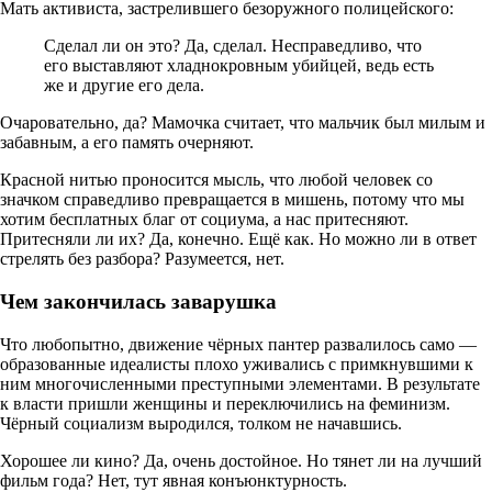
Мать активиста, застрелившего безоружного полицейского:
Сделал ли он это? Да, сделал. Несправедливо, что
его выставляют хладнокровным убийцей, ведь есть
же и другие его дела.
Очаровательно, да? Мамочка считает, что мальчик был милым и
забавным, а его память очерняют.
Красной нитью проносится мысль, что любой человек со
значком справедливо превращается в мишень, потому что мы
хотим бесплатных благ от социума, а нас притесняют.
Притесняли ли их? Да, конечно. Ещё как. Но можно ли в ответ
стрелять без разбора? Разумеется, нет.
Чем закончилась заварушка
Что любопытно, движение чёрных пантер развалилось само —
образованные идеалисты плохо уживались с примкнувшими к
ним многочисленными преступными элементами. В результате
к власти пришли женщины и переключились на феминизм.
Чёрный социализм выродился, толком не начавшись.
Хорошее ли кино? Да, очень достойное. Но тянет ли на лучший
фильм года? Нет, тут явная конъюнктурность.