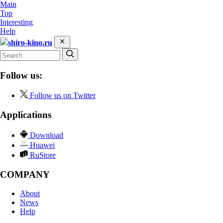
Main
Top
Interesting
Help
shiro-kino.ru
Follow us:
Follow us on Twitter
Applications
Download
Huawei
RuStore
COMPANY
About
News
Help