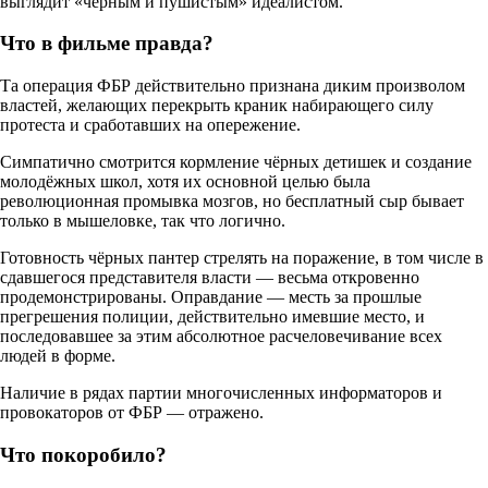
выглядит «чёрным и пушистым» идеалистом.
Что в фильме правда?
Та операция ФБР действительно признана диким произволом
властей, желающих перекрыть краник набирающего силу
протеста и сработавших на опережение.
Симпатично смотрится кормление чёрных детишек и создание
молодёжных школ, хотя их основной целью была
революционная промывка мозгов, но бесплатный сыр бывает
только в мышеловке, так что логично.
Готовность чёрных пантер стрелять на поражение, в том числе в
сдавшегося представителя власти — весьма откровенно
продемонстрированы. Оправдание — месть за прошлые
прегрешения полиции, действительно имевшие место, и
последовавшее за этим абсолютное расчеловечивание всех
людей в форме.
Наличие в рядах партии многочисленных информаторов и
провокаторов от ФБР — отражено.
Что покоробило?