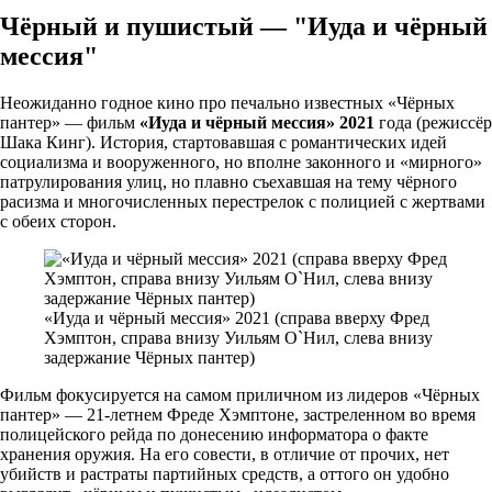
Чёрный и пушистый — "Иуда и чёрный
мессия"
Неожиданно годное кино про печально известных «Чёрных
пантер» — фильм
«Иуда и чёрный мессия» 2021
года (режиссёр
Шака Кинг). История, стартовавшая с романтических идей
социализма и вооруженного, но вполне законного и «мирного»
патрулирования улиц, но плавно съехавшая на тему чёрного
расизма и многочисленных перестрелок с полицией с жертвами
с обеих сторон.
«Иуда и чёрный мессия» 2021 (справа вверху Фред
Хэмптон, справа внизу Уильям О`Нил, слева внизу
задержание Чёрных пантер)
Фильм фокусируется на самом приличном из лидеров «Чёрных
пантер» — 21-летнем Фреде Хэмптоне, застреленном во время
полицейского рейда по донесению информатора о факте
хранения оружия. На его совести, в отличие от прочих, нет
убийств и растраты партийных средств, а оттого он удобно