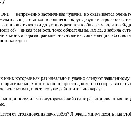
-7
 Она — непременно застенчивая чудачка, но оказывается очень 
лательны, а стайкой вьющиеся вокруг девушки строго обязательн
го и прощать косяки до умопомрачения в общаге, у родителей/дру
оин её) + дикая ревность тоже обязательны. Ах да, я забыла су
 не в кино, а гораздо раньше, но самые кассовые вещи с абсол
ости каждого.
 книг, которые как раз идеально и удачно следуют заявленном
 в оригинальных книгах он не просто должен на спор завоевать
казательства», и вот это уже действительно караул.
льниц и получился полуторачасовой сеанс рафинированных поце
ые.
ается от столкновения двух звёзд? Я ржала минут десять над эт