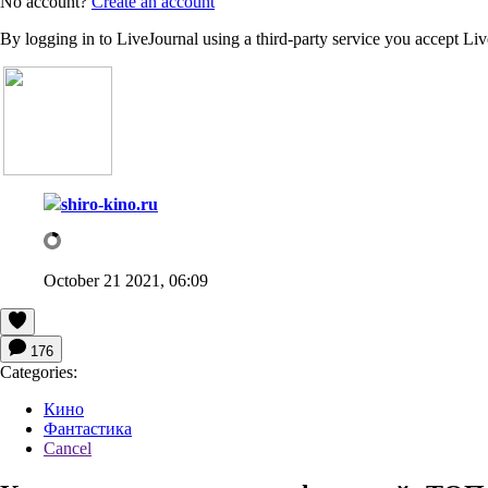
No account?
Create an account
By logging in to LiveJournal using a third-party service you accept Li
shiro-kino.ru
October 21 2021, 06:09
176
Categories:
Кино
Фантастика
Cancel