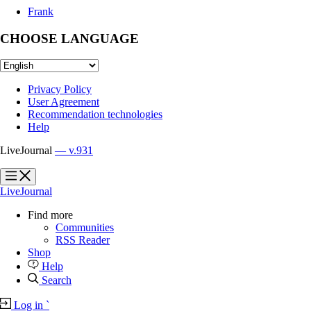
Frank
CHOOSE LANGUAGE
Privacy Policy
User Agreement
Recommendation technologies
Help
LiveJournal
— v.931
?
?
LiveJournal
Find more
Communities
RSS Reader
Shop
Help
Search
Log in
`