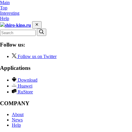
Main
Top
Interesting
Help
shiro-kino.ru
Follow us:
Follow us on Twitter
Applications
Download
Huawei
RuStore
COMPANY
About
News
Help