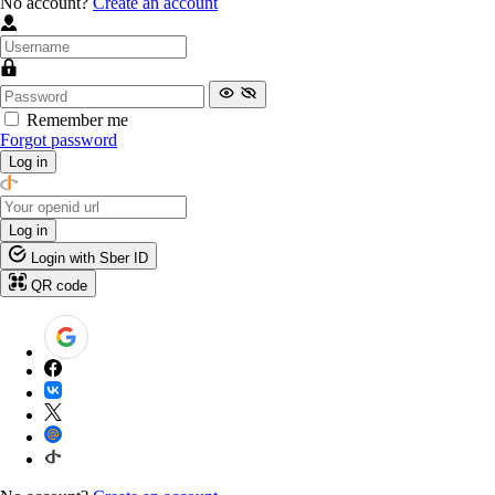
No account?
Create an account
Remember me
Forgot password
Log in
Log in
Login with Sber ID
QR code