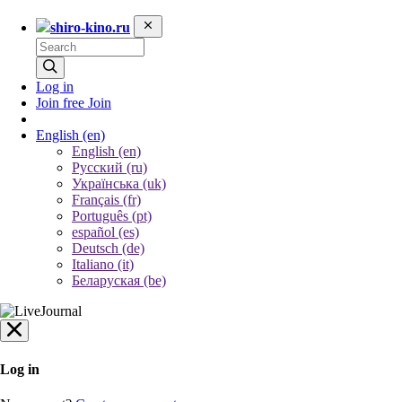
shiro-kino.ru
Log in
Join free
Join
English
(en)
English (en)
Русский (ru)
Українська (uk)
Français (fr)
Português (pt)
español (es)
Deutsch (de)
Italiano (it)
Беларуская (be)
Log in