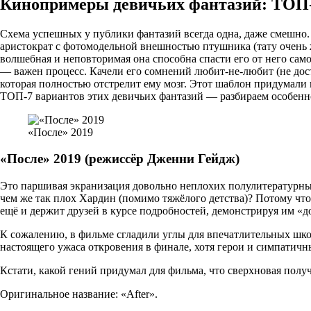
Кинопримеры девичьих фантазий: ТОП
Схема успешных у публики фантазий всегда одна, даже смешно.
аристократ с фотомодельной внешностью птушника (тату очень же
волшебная и неповторимая она способна спасти его от него само
— важен процесс. Качели его сомнений любит-не-любит (не дост
которая полностью отстрелит ему мозг. Этот шаблон придумали
ТОП-7 вариантов этих девичьих фантазий — разбираем особенн
«После» 2019
«После» 2019 (режиссёр Дженни Гейдж)
Это паршивая экранизация довольно неплохих полулитературных
чем же так плох Хардин (помимо тяжёлого детства)? Потому что
ещё и держит друзей в курсе подробностей, демонстрируя им «до
К сожалению, в фильме сгладили углы для впечатлительных шко
настоящего ужаса откровения в финале, хотя герои и симпатичн
Кстати, какой гений придумал для фильма, что сверхновая получ
Оригинальное название: «After».