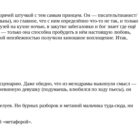
горячей штучкой с тем самым принцем. Он — писатель/пианист/
ы), но главное, что с ним определённо что-то не так, и только
зей на кухне ночью, в закутке забегаловки и бог знает где ещё
ть — только она способна пробудить в нём настоящую любовь,
ютной неизбежностью получили киношное воплощение. Итак,
у сценарию. Даже обидно, что из мелодрамы выкинули смысл —
 невинную девушку (подумаешь, влюбился по ходу пьесы), он
луев. Ни бурных разборок и метаний мальчика туда-сюда, ни
ой «метафорой».