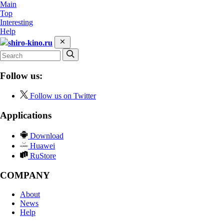
Main
Top
Interesting
Help
shiro-kino.ru
Follow us:
Follow us on Twitter
Applications
Download
Huawei
RuStore
COMPANY
About
News
Help