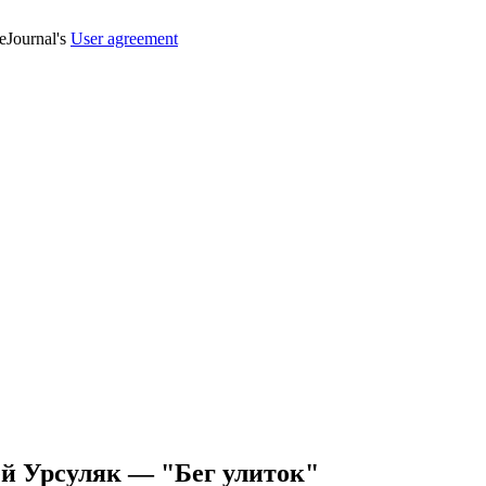
veJournal's
User agreement
й Урсуляк — "Бег улиток"