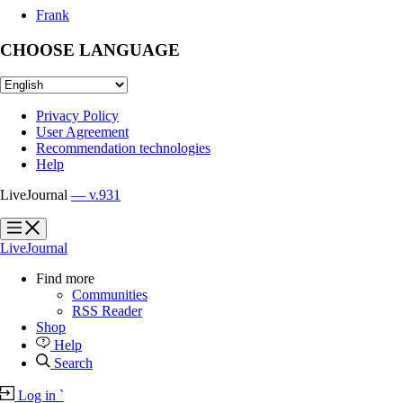
Frank
CHOOSE LANGUAGE
Privacy Policy
User Agreement
Recommendation technologies
Help
LiveJournal
— v.931
?
?
LiveJournal
Find more
Communities
RSS Reader
Shop
Help
Search
Log in
`