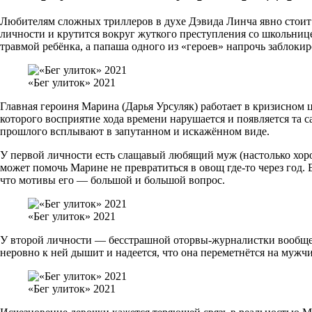
Любителям сложных триллеров в духе Дэвида Линча явно стоит
личности и крутится вокруг жуткого преступления со школьниц
травмой ребёнка, а папаша одного из «героев» напрочь заблокир
«Бег улиток» 2021
Главная героиня Марина (Дарья Урсуляк) работает в кризисном ц
которого восприятие хода времени нарушается и появляется та 
прошлого всплывают в запутанном и искажённом виде.
У первой личности есть слащавый любящий муж (настолько хор
может помочь Марине не превратиться в овощ где-то через год
что мотивы его — большой и большой вопрос.
«Бег улиток» 2021
У второй личности — бесстрашной оторвы-журналистки вообще бе
неровно к ней дышит и надеется, что она переметнётся на мужчи
«Бег улиток» 2021