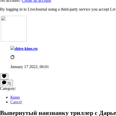
No account?
Create an account
By logging in to LiveJournal using a third-party service you accept Li
shiro-kino.ru
January 17 2022, 06:01
71
Category:
Кино
Cancel
Вывернутый наизнанку триллер с Дарье