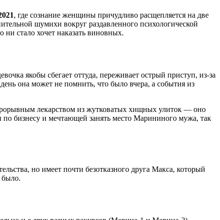
2021
, где сознание женщины причудливо расщепляется на две
лнительной шумихи вокруг раздавленного психологической
о ни стало хочет наказать виновных.
евочка якобы сбегает оттуда, переживает острый приступ, из-за
ень она может не помнить, что было вчера, а события из
 прорывным лекарством из жутковатых хищных улиток — оно
 по бизнесу и мечтающей занять место Марининого мужа, так
ельства, но имеет почти безотказного друга Макса, который
 было.