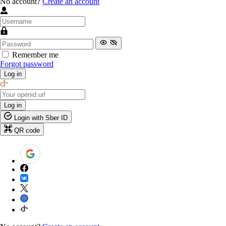
No account?
Create an account
Remember me
Forgot password
Log in
Log in
Login with Sber ID
QR code