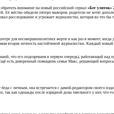
 обратить внимание на новый российский сериал
«Бег улиток» 
ей. Её жёстко обидели пятеро мажоров, родители не хотят допо
овал расследование и угрожает журналистке, которая во что бы т
ентре для несовершеннолетних жертв и как раз в момент, когда д
самая вторая личность настойчивой журналистки. Каждый новый д
оший, что его подозреваем в первую очередь), работающий над
. Ещё есть доверенный помощник семьи Макс, решающий вопросы
да с личным, она встречается с дамой-редактором своего издат
н, так как однажды после изрядной дозы хмельного у них что-то