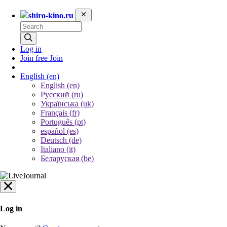
shiro-kino.ru
Log in
Join free
Join
English
(en)
English (en)
Русский (ru)
Українська (uk)
Français (fr)
Português (pt)
español (es)
Deutsch (de)
Italiano (it)
Беларуская (be)
Log in