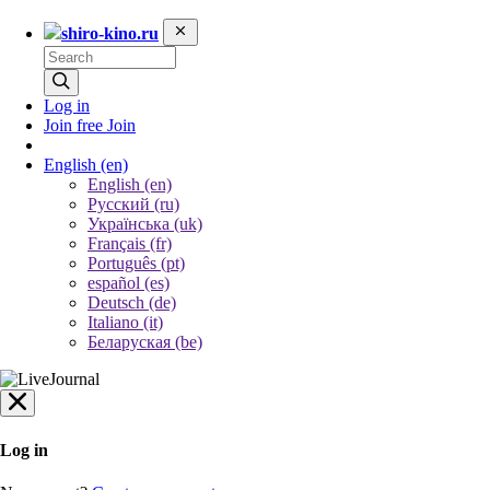
shiro-kino.ru
Log in
Join free
Join
English
(en)
English (en)
Русский (ru)
Українська (uk)
Français (fr)
Português (pt)
español (es)
Deutsch (de)
Italiano (it)
Беларуская (be)
Log in