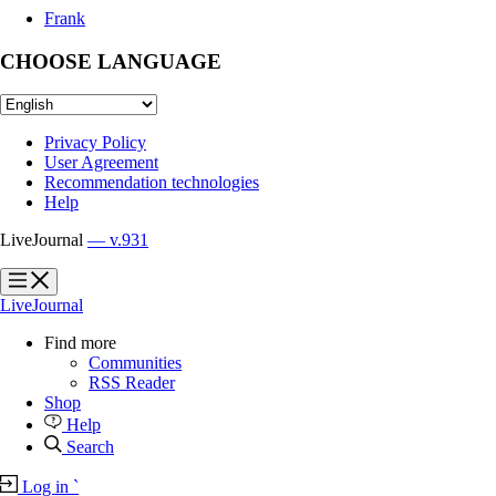
Frank
CHOOSE LANGUAGE
Privacy Policy
User Agreement
Recommendation technologies
Help
LiveJournal
— v.931
?
?
LiveJournal
Find more
Communities
RSS Reader
Shop
Help
Search
Log in
`