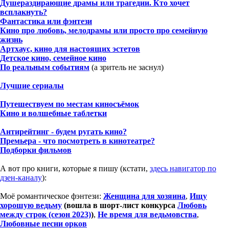
Душераздирающие драмы или трагедии. Кто хочет
всплакнуть?
Фантастика или фэнтези
Кино про любовь, мелодрамы или просто про семейную
жизнь
Артхаус, кино для настоящих эстетов
Детское кино, семейное кино
По реальным событиям
(а зритель не заснул)
Лучшие сериалы
Путешествуем по местам киносъёмок
Кино и волшебные таблетки
Антирейтинг - будем ругать кино?
Премьера - что посмотреть в кинотеатре?
Подборки фильмов
А вот про книги, которые я пишу (кстати,
здесь навигатор по
дзен-каналу
):
Моё романтическое фэнтези:
Женщина для хозяина
,
Ищу
хорошую ведьму
(вошла в шорт-лист конкурса
Любовь
между строк (сезон 2023)
)
,
Не время для ведьмовства
,
Любовные песни орков