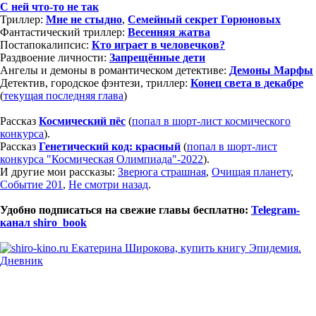
С ней что-то не так
Триллер:
Мне не стыдно
,
Семейный секрет Горюновых
Фантастический триллер:
Весенняя жатва
Постапокалипсис:
Кто играет в человечков?
Раздвоение личности:
Запрещённые дети
Ангелы и демоны в романтическом детективе:
Демоны Марфы
Детектив, городское фэнтези, триллер:
Конец света в декабре
(
текущая последняя глава
)
Рассказ
Космический пёс
(
попал в шорт-лист космического
конкурса
).
Рассказ
Генетический код: красный
(
попал в шорт-лист
конкурса "Космическая Олимпиада"-2022
).
И другие мои рассказы:
Зверюга страшная
,
Очищая планету
,
Событие 201
,
Не смотри назад
.
Удобно подписаться на свежие главы бесплатно:
Telegram-
канал shiro_book