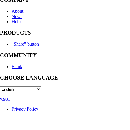
About
News
Help
PRODUCTS
"Share" button
COMMUNITY
Frank
CHOOSE LANGUAGE
v.931
Privacy Policy
User Agreement
Recommendation technologies
Help