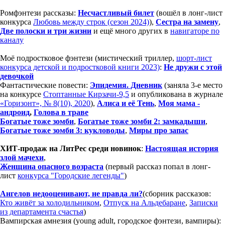
Ромфэнтези рассказы:
Несчастливый билет
(вошёл в лонг-лист
конкурса
Любовь между строк (сезон 2024)
),
Сестра на замену
,
Две полоски и три жизни
и ещё много других в
навигаторе по
каналу
Моё подростковое фэнтези (мистический триллер,
шорт-лист
конкурса детской и подростковой книги 2023)
:
Не дружи с этой
девочкой
Фантастические повести:
Эпидемия. Дневник
(заняла 3-е место
на конкурсе
Стоптанные Кирзачи-9,5
и опубликована в журнале
«Горизонт», № 8(10), 2020
),
Алиса и её Тень
,
Моя мама -
андроид
,
Голова в траве
Богатые тоже зомби
,
Богатые тоже зомби 2: замкадыши
,
Богатые тоже зомби 3: кукловоды
,
Миры про запас
ХИТ-продаж на ЛитРес среди новинок
:
Настоящая история
злой мачехи
,
Женщина опасного возраста
(первый рассказ попал в лонг-
лист
конкурса "Городские легенды"
)
Ангелов недооценивают, не правда ли?
(сборник рассказов:
Кто живёт за холодильником
,
Отпуск на Альдебаране
,
Записки
из департамента счастья
)
Вампирская амнезия (young adult, городское фэнтези, вампиры):