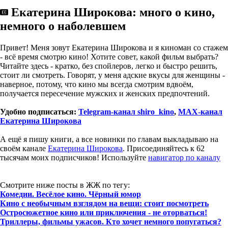
Екатерина Широкова: много о кино,
немного о наболевшем
Привет! Меня зовут Екатерина Широкова и я киноман со стажем
- всё время смотрю кино! Хотите совет, какой фильм выбрать?
Читайте здесь - кратко, без спойлеров, легко и быстро решить,
стоит ли смотреть. Говорят, у меня адские вкусы для женщины -
наверное, потому, что кино мы всегда смотрим вдвоём,
получается пересечение мужских и женских предпочтений.
Удобно подписаться:
Telegram-канал shiro_kino
,
MAX-канал
Екатерина Широкова
А ещё я пишу книги, а все новинки по главам выкладываю на
своём канале
Екатерина Широкова
. Присоединяйтесь к 62
тысячам моих подписчиков! Используйте
навигатор по каналу
Смотрите ниже посты в ЖЖ по тегу:
Комедии. Весёлое кино. Чёрный юмор
Кино с необычным взглядом на вещи: стоит посмотреть
Остросюжетное кино или приключения - не оторваться!
Триллеры, фильмы ужасов. Кто хочет немного попугаться?