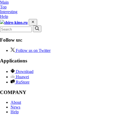
Main
Top
Interesting
Help
shiro-kino.ru
Follow us:
Follow us on Twitter
Applications
Download
Huawei
RuStore
COMPANY
About
News
Help