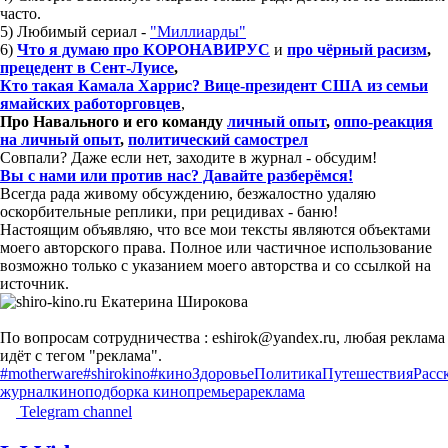
часто.
5) Любимый сериал -
"Миллиарды"
6)
Что я думаю про КОРОНАВИРУС
и
про чёрный расизм
,
прецедент в Сент-Луисе
,
Кто такая Камала Харрис? Вице-президент США из семьи
ямайских работорговцев
,
Про Навального и его команду
личный опыт
,
оппо-реакция
на личный опыт
,
политический самострел
Совпали? Даже если нет, заходите в журнал - обсудим!
Вы с нами или против нас? Давайте разберёмся!
Всегда рада живому обсуждению, безжалостно удаляю
оскорбительные реплики, при рецидивах - баню!
Настоящим объявляю, что все мои тексты являются объектами
моего авторского права. Полное или частичное использование
возможно только с указанием моего авторства и со ссылкой на
источник.
По вопросам сотрудничества : eshirok@yandex.ru, любая реклама
идёт с тегом "реклама".
#motherware
#shirokino
#кино
Здоровье
Политика
Путешествия
Расс
журнал
кино
подборка кино
премьера
реклама
Telegram channel