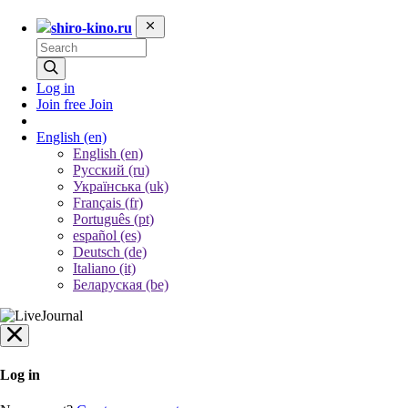
shiro-kino.ru
Log in
Join free
Join
English
(en)
English (en)
Русский (ru)
Українська (uk)
Français (fr)
Português (pt)
español (es)
Deutsch (de)
Italiano (it)
Беларуская (be)
Log in