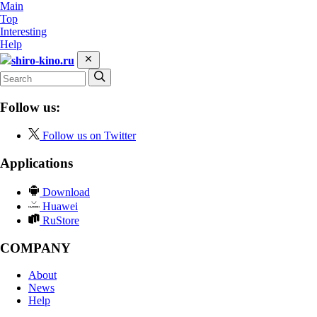
Main
Top
Interesting
Help
shiro-kino.ru
Follow us:
Follow us on Twitter
Applications
Download
Huawei
RuStore
COMPANY
About
News
Help