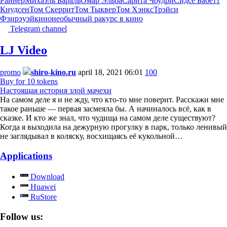
Райнер
Михаэль Бараль
Омар Эльба
Сарита Чоудри
Сидсе Бабетт
Кнудсен
Том Скеррит
Том Тыквер
Том Хэнкс
Трэйси
Фэирэуэй
кино
необычный ракурс в кино
Telegram channel
LJ Video
promo
shiro-kino.ru
april 18, 2021 06:01
100
Buy for 10 tokens
Настоящая история злой мачехи
На самом деле я и не жду, что кто-то мне поверит. Расскажи мне
такое раньше — первая засмеяла бы. А начиналось всё, как в
сказке. И кто же знал, что чудища на самом деле существуют?
Когда я выходила на дежурную прогулку в парк, только ленивый
не заглядывал в коляску, восхищаясь её кукольной…
Applications
Download
Huawei
RuStore
Follow us: