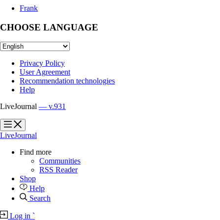
Frank
CHOOSE LANGUAGE
Privacy Policy
User Agreement
Recommendation technologies
Help
LiveJournal
— v.931
?
?
LiveJournal
Find more
Communities
RSS Reader
Shop
Help
Search
Log in
`