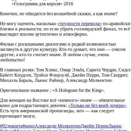
«Голограмма для короля» 2016
Конечно, не обходится без волшебной сказки, а как иначе?
Не могу оценить, насколько
«трудности перевода»
по-аравийски
близки к реальности, но если убрать голливудский финал, то всё
выглядит вполне аутентично и атмосферно.
Фильм с роскошными диалогами и редкой возможностью
заглянуть в другую культуру. Кто-то думает, что они — совсем
другие, а кто-то считает иначе. В любом случае, очень
любопытно!
В главных ролях: Том Хэнкс, Омар Эльба, Сарита Чоудри, Сидсе
Бабетт Кнудсен, Трэйси Фэирэуэй, Джейн Перри, Том Скеррит,
Михаэль Бараль, Льюис Райнер, Александр Молкентин.
Оригинальное название : «A Hologram for the King».
Для женщин на Востоке всё «немного» иначе — обязательное
кино для подрастающих девочек:
«Только не без моей дочери»
.
Есть чуть американской пропаганды, зато — как следует
прочищает мозги.
#92днялета
#кино
Александр Молкентин
Джейн Перри
Льюис