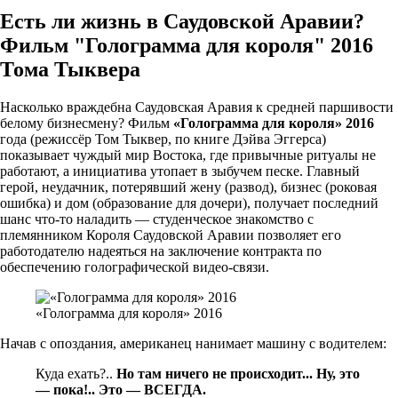
Есть ли жизнь в Саудовской Аравии?
Фильм "Голограмма для короля" 2016
Тома Тыквера
Насколько враждебна Саудовская Аравия к средней паршивости
белому бизнесмену? Фильм
«Голограмма для короля» 2016
года (режиссёр Том Тыквер, по книге Дэйва Эггерса)
показывает чуждый мир Востока, где привычные ритуалы не
работают, а инициатива утопает в зыбучем песке. Главный
герой, неудачник, потерявший жену (развод), бизнес (роковая
ошибка) и дом (образование для дочери), получает последний
шанс что-то наладить — студенческое знакомство с
племянником Короля Саудовской Аравии позволяет его
работодателю надеяться на заключение контракта по
обеспечению голографической видео-связи.
«Голограмма для короля» 2016
Начав с опоздания, американец нанимает машину с водителем:
Куда ехать?..
Но там ничего не происходит... Ну, это
— пока!.. Это — ВСЕГДА.