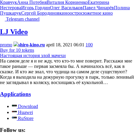
Кравчук
Анна Потебня
Виталия Корниенко
Екатерина
Нестерова
Игорь Гордин
Олег Васильков
Павел Чинарёв
Полина
Пушкарук
Сергей Бородинов
кино
остросюжетное кино
Telegram channel
LJ Video
promo
shiro-kino.ru
april 18, 2021 06:01
100
Buy for 10 tokens
Настоящая история злой мачехи
На самом деле я и не жду, что кто-то мне поверит. Расскажи мне
такое раньше — первая засмеяла бы. А начиналось всё, как в
сказке. И кто же знал, что чудища на самом деле существуют?
Когда я выходила на дежурную прогулку в парк, только ленивый
не заглядывал в коляску, восхищаясь её кукольной…
Applications
Download
Huawei
RuStore
Follow us: