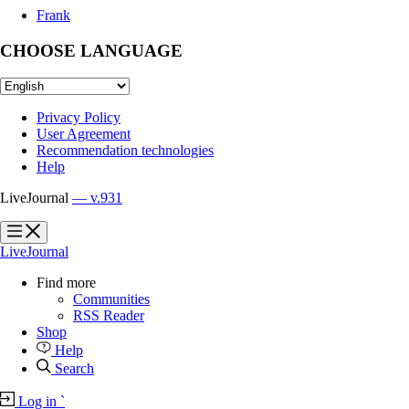
Frank
CHOOSE LANGUAGE
Privacy Policy
User Agreement
Recommendation technologies
Help
LiveJournal
— v.931
?
?
LiveJournal
Find more
Communities
RSS Reader
Shop
Help
Search
Log in
`