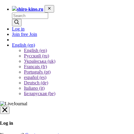
shiro-kino.ru
Log in
Join free
Join
English
(en)
English (en)
Русский (ru)
Українська (uk)
Français (fr)
Português (pt)
español (es)
Deutsch (de)
Italiano (it)
Беларуская (be)
Log in