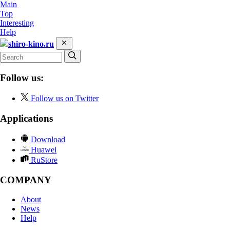
Main
Top
Interesting
Help
shiro-kino.ru
Follow us:
Follow us on Twitter
Applications
Download
Huawei
RuStore
COMPANY
About
News
Help