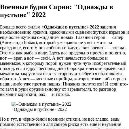
Военные будни Сирии: "Однажды в
пустыне" 2022
Больше всего фильм
«Однажды в пустыне» 2022
зацепил
необыкновенно яркими, красочными сценами жутких взрывов и
ещё более жутким ожиданием новых. Главный герой — сапёр
(Александр Робак), который уже давно не умеет жить на
гражданке, его там не особенно и ждут, а вот воевать — это да!
Это мы как рыба в воде. Здесь всё предельно просто и понятно,
вот — враг, а вот — свой. А вот начальство большое и
маленькое, к которому порой нужен чуть-чуть изобретательный
подход, если вдруг беспощадный бюрократический армейский
механизм закрутился не в ту сторону и требуется подтолкнуть
обратно. А вот — местные сирийцы, которые тоже либо строго
наши, либо уже против наших. Никаких полутонов! И если кто-
то взял в руки оружие (кнопку от взрывателя), то разговор
выходит короткий, бах — и готово.
«Однажды в пустыне» 2022
Но и тут, в чёрно-белой военной стихии, не всё гладко, ведь
помимо естественного для сапёра риска есть ещё и неумение