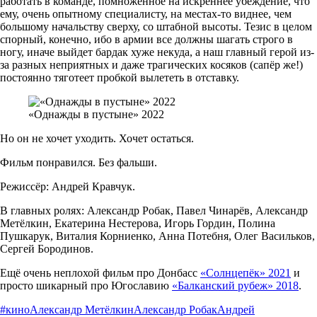
работать в команде, помноженное на искреннее убеждение, что
ему, очень опытному специалисту, на местах-то виднее, чем
большому начальству сверху, со штабной высоты. Тезис в целом
спорный, конечно, ибо в армии все должны шагать строго в
ногу, иначе выйдет бардак хуже некуда, а наш главный герой из-
за разных неприятных и даже трагических косяков (сапёр же!)
постоянно тяготеет пробкой вылететь в отставку.
«Однажды в пустыне» 2022
Но он не хочет уходить. Хочет остаться.
Фильм понравился. Без фальши.
Режиссёр: Андрей Кравчук.
В главных ролях: Александр Робак, Павел Чинарёв, Александр
Метёлкин, Екатерина Нестерова, Игорь Гордин, Полина
Пушкарук, Виталия Корниенко, Анна Потебня, Олег Васильков,
Сергей Бородинов.
Ещё очень неплохой фильм про Донбасс
«Солнцепёк» 2021
и
просто шикарный про Югославию
«Балканский рубеж» 2018
.
#кино
Александр Метёлкин
Александр Робак
Андрей