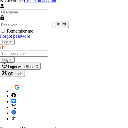
No account?
Create an account
Remember me
Forgot password
Log in
Log in
Login with Sber ID
QR code