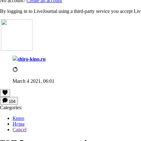
No account?
Create an account
By logging in to LiveJournal using a third-party service you accept Li
shiro-kino.ru
March 4 2021, 06:01
104
Categories:
Кино
Игры
Cancel