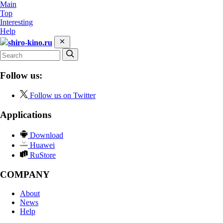
Main
Top
Interesting
Help
shiro-kino.ru
Follow us:
Follow us on Twitter
Applications
Download
Huawei
RuStore
COMPANY
About
News
Help