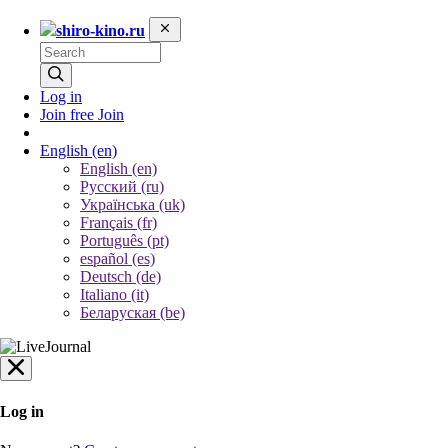
shiro-kino.ru
Log in
Join free
Join
English
(en)
English (en)
Русский (ru)
Українська (uk)
Français (fr)
Português (pt)
español (es)
Deutsch (de)
Italiano (it)
Беларуская (be)
Log in