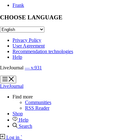
Frank
CHOOSE LANGUAGE
Privacy Policy
User Agreement
Recommendation technologies
Help
LiveJournal
— v.931
?
?
LiveJournal
Find more
Communities
RSS Reader
Shop
Help
Search
Log in
`