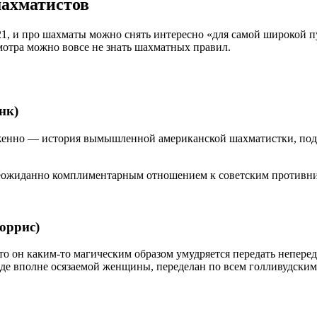
шахматистов
2021, и про шахматы можно снять интересно «для самой широкой
смотра можно вовсе не знать шахматных правил.
нк)
женно — история вымышленной американской шахматистки, подо
неожиданно комплиментарным отношением к советским противн
оррис)
что он каким-то магическим образом умудряется передать непер
е вполне осязаемой женщины, переделан по всем голливудским 